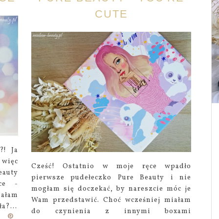
CUTE
?! Ja
 więc
Cześć! Ostatnio w moje ręce wpadło
eauty
pierwsze pudełeczko Pure Beauty i nie
ce -
mogłam się doczekać, by nareszcie móc je
iałam
Wam przedstawić. Choć wcześniej miałam
a?...
do czynienia z innymi boxami