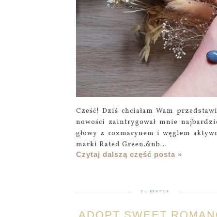
Cześć! Dziś chciałam Wam przedstaw
nowości zaintrygował mnie najbardziej
głowy z rozmarynem i węglem aktywn
marki Rated Green.&nb...
Czytaj dalszą część posta »
21 marca
ADOPT SWEET ROMAN