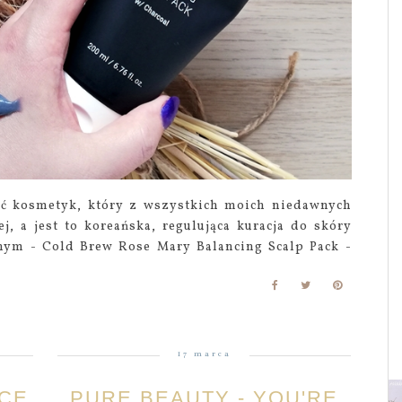
ić kosmetyk, który z wszystkich moich niedawnych
, a jest to koreańska, regulująca kuracja do skóry
ym - Cold Brew Rose Mary Balancing Scalp Pack -
17 marca
CE
PURE BEAUTY - YOU'RE