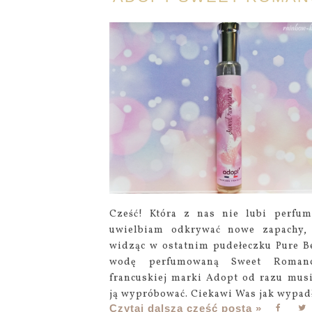
Cześć! Która z nas nie lubi perfum
uwielbiam odkrywać nowe zapachy,
widząc w ostatnim pudełeczku Pure B
wodę perfumowaną Sweet Roman
francuskiej marki Adopt od razu mus
ją wypróbować. Ciekawi Was jak wypadł
Czytaj dalszą część posta »