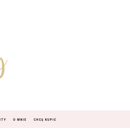
NTY
O MNIE
CHCĘ KUPIĆ