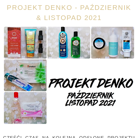
PROJEKT DENKO - PAŹDZIERNIK
& LISTOPAD 2021
CZEŚĆ! CZAS NA KOLEJNĄ ODSŁONĘ PROJEKTU