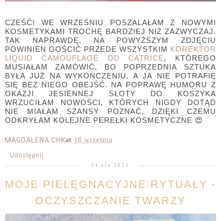
CZEŚĆ! WE WRZEŚNIU POSZALAŁAM Z NOWYMI
KOSMETYKAMI TROCHĘ BARDZIEJ NIŻ ZAZWYCZAJ.
TAK NAPRAWDĘ, NA POWYŻSZYM ZDJĘCIU
POWINIEN GOŚCIĆ PRZEDE WSZYSTKIM
KOREKTOR
LIQUID CAMOUFLAGE OD CATRICE
, KTÓREGO
MUSIAŁAM ZAMÓWIĆ, BO POPRZEDNIA SZTUKA
BYŁA JUŻ NA WYKOŃCZENIU, A JA NIE POTRAFIĘ
SIĘ BEZ NIEGO OBEJŚĆ. NA POPRAWĘ HUMORU Z
OKAZJI JESIENNEJ SŁOTY DO KOSZYKA
WRZUCIŁAM NOWOŚCI, KTÓRYCH NIGDY DOTĄD
NIE MIAŁAM SZANSY POZNAĆ, DZIĘKI CZEMU
ODKRYŁAM KOLEJNE PEREŁKI KOSMETYCZNE 😍
MAGDALENA CHK
at
18 września
Udostępnij
31 sie 2021
MOJE PIELĘGNACYJNE RYTUAŁY -
OCZYSZCZANIE TWARZY