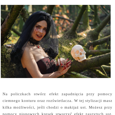
Na policzkach stwórz efekt zapadnięcia przy pomocy
ciemnego konturu oraz rozświetlacza. W tej stylizacji masz
kilka możliwości, jeśli chodzi o makijaż ust. Możesz przy
pomocy pionowych kresek stworzyć efekt zaszytych ust,