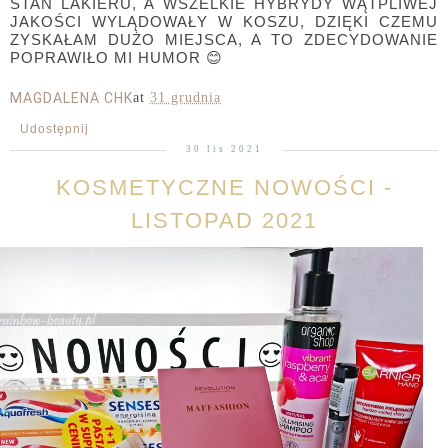
STAN LAKIERU, A WSZELKIE HYBRYDY WĄTPLIWEJ
JAKOŚCI WYLĄDOWAŁY W KOSZU, DZIĘKI CZEMU
ZYSKAŁAM DUŻO MIEJSCA, A TO ZDECYDOWANIE
POPRAWIŁO MI HUMOR
😊
MAGDALENA CHK
at
31 grudnia
Udostępnij
30 lis 2021
KOSMETYCZNE NOWOŚCI -
LISTOPAD 2021