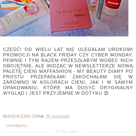
CZEŚĆ! OD WIELU LAT NIE ULEGAŁAM UROKOWI
PROMOCJI NA BLACK FRIDAY CZY CYBER MONDAY.
PEWNIE I TYM RAZEM PRZESZŁABYM WOBEC NICH
OBOJĘTNIE, ALE WIDZĄC W NEWSLETTERZE NOWĄ
PALETĘ CIENI MAFFASHION - MY BEAUTY DIARY PO
PROSTU PRZEPADŁAM! ZAKOCHAŁAM SIĘ W
ZARÓWNO W KOLORACH CIENI, JAK I W SAMYM
OPAKOWANIU, KTÓRE MA DOSYĆ ORYGINALNY
WYGLĄD I JEST PRZYJEMNE W DOTYKU
😍
MAGDALENA CHK
at
30 listopada
Udostępnij
27 lis 2021