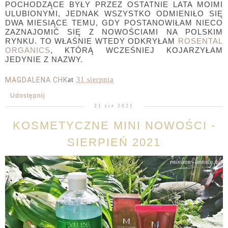
POCHODZĄCE BYŁY PRZEZ OSTATNIE LATA MOIMI
ULUBIONYMI, JEDNAK WSZYSTKO ODMIENIŁO SIĘ
DWA MIESIĄCE TEMU, GDY POSTANOWIŁAM NIECO
ZAZNAJOMIĆ SIĘ Z NOWOŚCIAMI NA POLSKIM
RYNKU. TO WŁAŚNIE WTEDY ODKRYŁAM
ROSENTAL
ORGANICS
, KTÓRĄ WCZEŚNIEJ KOJARZYŁAM
JEDYNIE Z NAZWY.
MAGDALENA CHK
at
31 sierpnia
Udostępnij
21 sie 2021
KOSMETYCZNE MINI NOWOŚCI -
SIERPIEŃ 2021