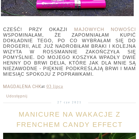
CZEŚĆ! PRZY OKAZJI
MAJOWYCH NOWOŚCI
WSPOMINAŁAM, ŻE ZAPOMNIAŁAM KUPIĆ
DOKŁADNIE TEGO, PO CO WYBRAŁAM SIĘ DO
DROGERII, ALE JUŻ NADROBIŁAM BRAKI I KOLEJNA
WIZYTA W ROSSMANNIE ZAKOŃCZYŁA SIĘ
POMYŚLNIE. DO MOJEGO KOSZYKA WPADŁY DWIE
HENNY DO BRWI DELIA, KTÓRE JAK DLA MNIE SĄ
NIEZAWODNE - PIĘKNIE PODKREŚLAJĄ BRWI I MAM
MIESIĄC SPOKOJU Z POPRAWKAMI.
MAGDALENA CHK
at
03 lipca
Udostępnij
27 cze 2021
MANICURE NA WAKACJE Z
FRENCHEM CANDY EFFECT