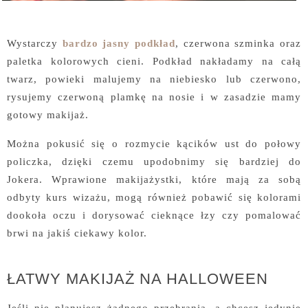
Wystarczy
bardzo jasny podkład
, czerwona szminka oraz
paletka kolorowych cieni. Podkład nakładamy na całą
twarz, powieki malujemy na niebiesko lub czerwono,
rysujemy czerwoną plamkę na nosie i w zasadzie mamy
gotowy makijaż.
Można pokusić się o rozmycie kącików ust do połowy
policzka, dzięki czemu upodobnimy się bardziej do
Jokera. Wprawione makijażystki, które mają za sobą
odbyty kurs wizażu, mogą również pobawić się kolorami
dookoła oczu i dorysować cieknące łzy czy pomalować
brwi na jakiś ciekawy kolor.
ŁATWY MAKIJAŻ NA HALLOWEEN
Jeśli nie planujesz żadnego przebrania, a chcesz jedynie