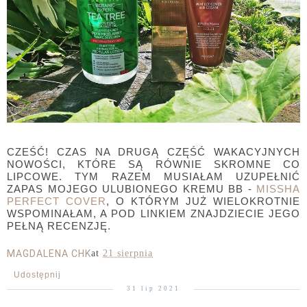
CZEŚĆ! CZAS NA DRUGĄ CZĘŚĆ WAKACYJNYCH
NOWOŚCI, KTÓRE SĄ RÓWNIE SKROMNE CO
LIPCOWE. TYM RAZEM MUSIAŁAM UZUPEŁNIĆ
ZAPAS MOJEGO ULUBIONEGO KREMU BB -
MISSHA
PERFECT COVER
, O KTÓRYM JUŻ WIELOKROTNIE
WSPOMINAŁAM, A POD LINKIEM ZNAJDZIECIE JEGO
PEŁNĄ RECENZJĘ.
MAGDALENA CHK
at
21 sierpnia
Udostępnij
31 lip 2021