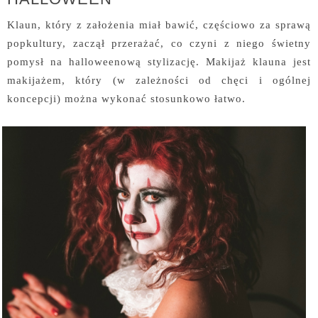
Klaun, który z założenia miał bawić, częściowo za sprawą
popkultury, zaczął przerażać, co czyni z niego świetny
pomysł na halloweenową stylizację. Makijaż klauna jest
makijażem, który (w zależności od chęci i ogólnej
koncepcji) można wykonać stosunkowo łatwo.