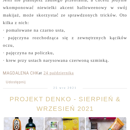
wkomponować niewielki akcent halloweenowy w swój
makijaż, może skorzystać ze sprawdzonych tricków. Oto
kilka z nich:
· pomalowane na czarno usta,
· pajęczyna rozchodząca się z zewnętrznych kącików
oczu,
· pajęczyna na policzku,
· krew przy ustach narysowana czerwoną szminką.
MAGDALENA CHK
at
24 października
Udostępnij
25 wrz 2021
PROJEKT DENKO - SIERPIEŃ &
WRZESIEŃ 2021