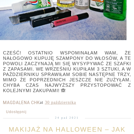
CZEŚĆ! OSTATNIO WSPOMINAŁAM WAM, ŻE
NAŁOGOWO KUPUJĘ SZAMPONY DO WŁOSÓW, A TE
POWOLI ZACZYNAJĄ MI SIĘ WYSYPYWAĆ ZE SZAFKI
Z ZAPASAMI. WE WRZEŚNIU KUPIŁAM 3 SZTUKI, A W
PAŹDZIERNIKU SPRAWIŁAM SOBIE NASTĘPNE TRZY,
MIMO ŻE POPRZEDNICH JESZCZE NIE ZUŻYŁAM.
CHYBA CZAS NAJWYŻSZY PRZYSTOPOWAĆ Z
KOLEJNYMI ZAKUPAMI!
🙈
MAGDALENA CHK
at
30 października
Udostępnij
24 paź 2021
MAKIJAŻ NA HALLOWEEN – JAK