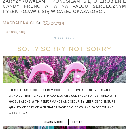
ZARYZYKOWAŁAM I POKUSIŁAM SIĘ O ZROBIENIE
CANDY FRENCH'A, A NA PALCU SERDECZNYM
PYŁEK POJAWIŁ SIĘ W CAŁEJ OKAZAŁOŚCI.
MAGDALENA CHK
at
27 czerwca
Udostępnij
6 cze 2021
SO...? SORRY NOT SORRY
THIS SITE USES COOKIES FROM GOOGLE TO DELIVER ITS SERVICES AND TO
ANALYZE TRAFFIC. YOUR IP ADDRESS AND USER-AGENT ARE SHARED WITH
GOOGLE ALONG WITH PERFORMANCE AND SECURITY METRICS TO ENSURE
QUALITY OF SERVICE, GENERATE USAGE STATISTICS, AND TO DETECT AND
ADDRESS ABUSE.
LEARN MORE
GOT IT