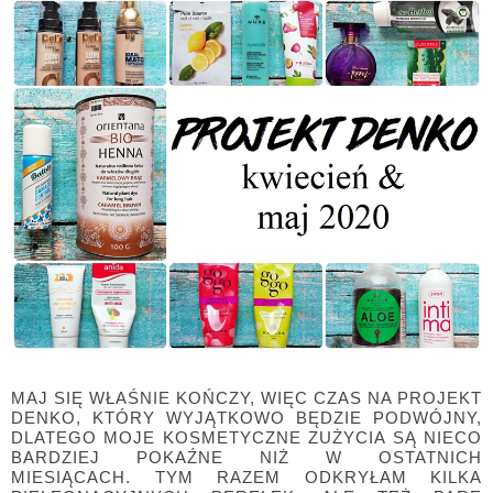
MAJ SIĘ WŁAŚNIE KOŃCZY, WIĘC CZAS NA PROJEKT
DENKO, KTÓRY WYJĄTKOWO BĘDZIE PODWÓJNY,
DLATEGO MOJE KOSMETYCZNE ZUŻYCIA SĄ NIECO
BARDZIEJ POKAŹNE NIŻ W OSTATNICH
MIESIĄCACH. TYM RAZEM ODKRYŁAM KILKA