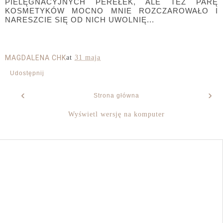
PIELĘGNACYJNYCH PEREŁEK, ALE TEŻ PARĘ
KOSMETYKÓW MOCNO MNIE ROZCZAROWAŁO I
NARESZCIE SIĘ OD NICH UWOLNIĘ...
MAGDALENA CHK
at
31 maja
Udostępnij
‹
›
Strona główna
Wyświetl wersję na komputer