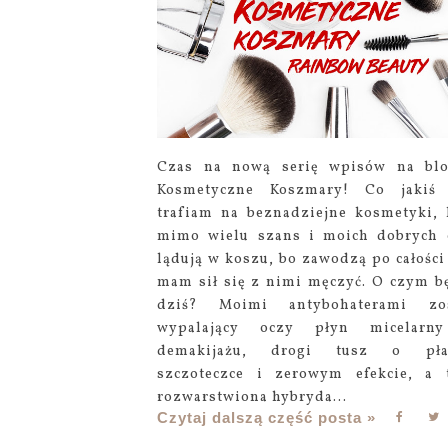
Czas na nową serię wpisów na bl
Kosmetyczne Koszmary! Co jakiś 
trafiam na beznadziejne kosmetyki, 
mimo wielu szans i moich dobrych 
lądują w koszu, bo zawodzą po całości 
mam sił się z nimi męczyć. O czym b
dziś? Moimi antybohaterami zost
wypalający oczy płyn micelarn
demakijażu, drogi tusz o płas
szczoteczce i zerowym efekcie, a 
rozwarstwiona hybryda...
Czytaj dalszą część posta »