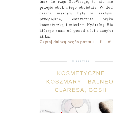
tusz do rzęs NeoVisage, to nie m
przejść obok niego obojętnie. W dod
czarna mascara była w zestaw
przepiękną, estetycznie wyko
kosmetyczką i micelem HydraIn3 Hia
którego znam od ponad 4 lat i zużyła
kilka...
Czytaj dalszą część posta »
11 czerwca
KOSMETYCZNE
KOSZMARY - BALNEO
CLARESA, GOSH