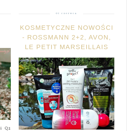
01 czerwca
KOSMETYCZNE NOWOŚCI
- ROSSMANN 2+2, AVON,
LE PETIT MARSEILLAIS
ji Q2