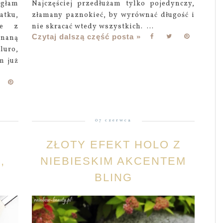
ogłam
Najczęściej przedłużam tylko pojedynczy,
atku,
złamany paznokieć, by wyrównać długość i
ie z
nie skracać wtedy wszystkich. ...
Czytaj dalszą część posta »
naną
luro,
m już
07 czerwca
ZŁOTY EFEKT HOLO Z
,
NIEBIESKIM AKCENTEM
BLING