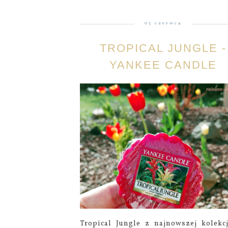
03 czerwca
TROPICAL JUNGLE -
YANKEE CANDLE
Tropical Jungle z najnowszej kolekc