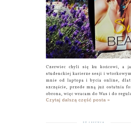
Czerwiec chyli się ku końcowi, a j
studenckiej karierze sesji i wtorkowy
mnie od laptopa i bycia online, dla
szczęście, przede mną już ostatnia fo
obrona, więc wracam do Was i do regul
Czytaj dalszą część posta »
20 czerwca