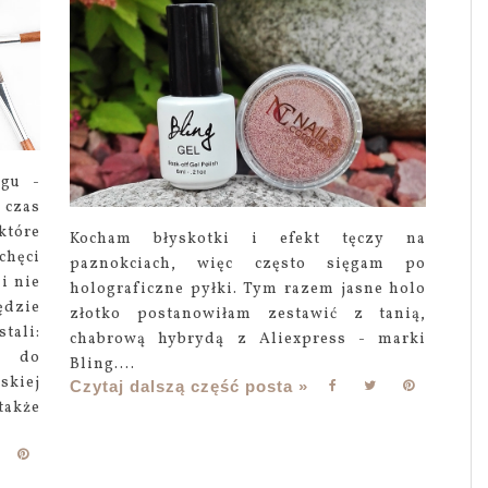
ogu -
czas
które
Kocham błyskotki i efekt tęczy na
chęci
paznokciach, więc często sięgam po
i nie
holograficzne pyłki. Tym razem jasne holo
ędzie
złotko postanowiłam zestawić z tanią,
ali:
chabrową hybrydą z Aliexpress - marki
y do
Bling....
kiej
Czytaj dalszą część posta »
także