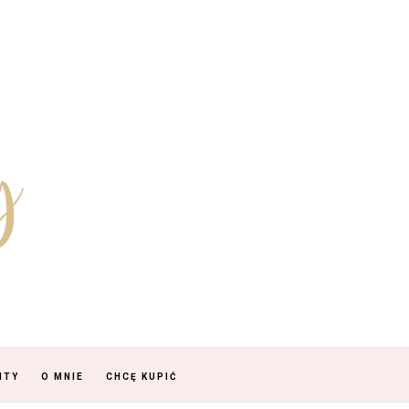
NTY
O MNIE
CHCĘ KUPIĆ