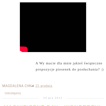
A Wy macie dla mnie jakieś świąteczne
propozycje piosenek do posłuchania? :)
MAGDALENA CHK
at
25 grudnia
Udostępnij
24 gru 2013