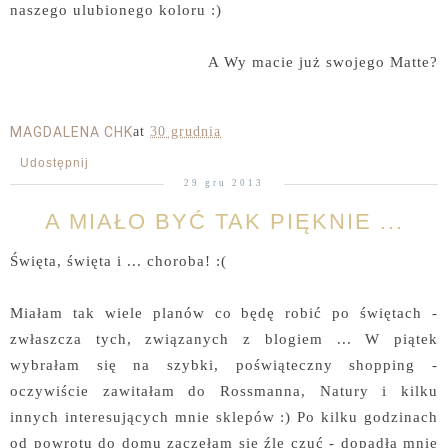
naszego ulubionego koloru :)
A Wy macie już swojego Matte?
MAGDALENA CHK
at
30 grudnia
Udostępnij
29 gru 2013
A MIAŁO BYĆ TAK PIĘKNIE ...
Święta, święta i ... choroba! :(
Miałam tak wiele planów co będę robić po świętach -
zwłaszcza tych, związanych z blogiem ... W piątek
wybrałam się na szybki, poświąteczny shopping -
oczywiście zawitałam do Rossmanna, Natury i kilku
innych interesujących mnie sklepów :) Po kilku godzinach
od powrotu do domu zaczęłam się źle czuć - dopadła mnie