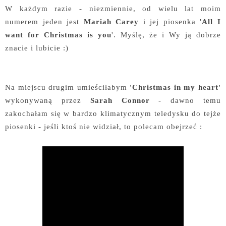
W każdym razie - niezmiennie, od wielu lat moim
numerem jeden jest
Mariah Carey
i jej piosenka '
All I
want for Christmas is you
'. Myślę, że i Wy ją dobrze
znacie i lubicie :)
Na miejscu drugim umieściłabym
'Christmas in my heart'
wykonywaną przez
Sarah Connor
- dawno temu
zakochałam się w bardzo klimatycznym teledysku do tejże
piosenki - jeśli ktoś nie widział, to polecam obejrzeć :