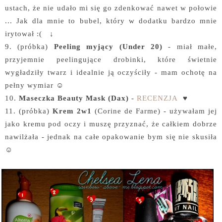
ustach, że nie udało mi się go zdenkować nawet w połowie
... Jak dla mnie to bubel, który w dodatku bardzo mnie
irytował :( ↓
9. (próbka)
Peeling myjący (Under 20)
- miał małe,
przyjemnie peelingujące drobinki, które świetnie
wygładziły twarz i idealnie ją oczyściły - mam ochotę na
pełny wymiar ☺
10.
Maseczka Beauty Mask (Dax)
-
RECENZJA
♥
11. (próbka)
Krem 2w1
(Corine de Farme) - używałam jej
jako kremu pod oczy i muszę przyznać, że całkiem dobrze
nawilżała - jednak na całe opakowanie bym się nie skusiła
☺