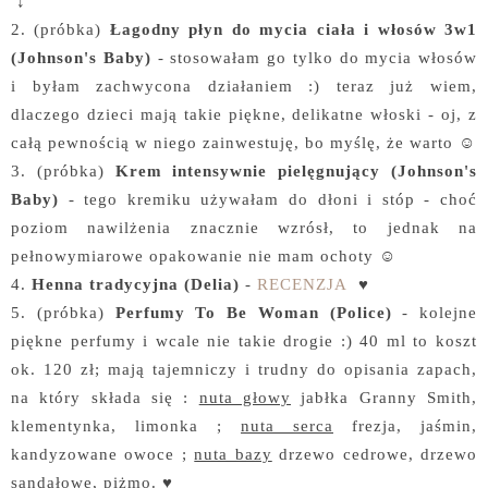
↓
2.
(próbka)
Łagodny płyn do mycia ciała i włosów 3w1
(Johnson's Baby)
- stosowałam go tylko do mycia włosów
i byłam zachwycona działaniem :) teraz już wiem,
dlaczego dzieci mają takie piękne, delikatne włoski - oj, z
całą pewnością w niego zainwestuję, bo myślę, że warto ☺
3. (próbka)
Krem intensywnie pielęgnujący (Johnson's
Baby)
- tego kremiku używałam do dłoni i stóp - choć
poziom nawilżenia znacznie wzrósł, to jednak na
pełnowymiarowe opakowanie nie mam ochoty ☺
4.
Henna tradycyjna (Delia)
-
RECENZJA
♥
5. (próbka)
Perfumy To Be Woman (Police)
- kolejne
piękne perfumy i wcale nie takie drogie :) 40 ml to koszt
ok. 120 zł; mają tajemniczy i trudny do opisania zapach,
na który składa się :
nuta głowy
jabłka Granny Smith,
klementynka, limonka ;
nuta serca
frezja, jaśmin,
kandyzowane owoce ;
nuta bazy
drzewo cedrowe, drzewo
sandałowe, piżmo. ♥