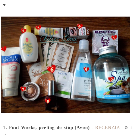
♥
1.
Foot Works, peeling do stóp (Avon)
-
RECENZJA
☺ i