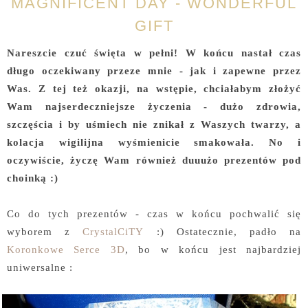
MAGNIFICENT DAY - WONDERFUL
GIFT
Nareszcie czuć święta w pełni! W końcu nastał czas
długo oczekiwany przeze mnie - jak i zapewne przez
Was. Z tej też okazji, na wstępie, chciałabym złożyć
Wam najserdeczniejsze życzenia - dużo zdrowia,
szczęścia i by uśmiech nie znikał z Waszych twarzy, a
kolacja wigilijna wyśmienicie smakowała. No i
oczywiście, życzę Wam również duuużo prezentów pod
choinką :)
Co do tych prezentów - czas w końcu pochwalić się
wyborem z
CrystalCiTY
:) Ostatecznie, padło na
Koronkowe Serce 3D
, bo w końcu jest najbardziej
uniwersalne :