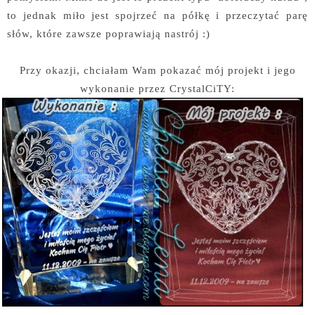
to jednak miło jest spojrzeć na półkę i przeczytać parę
słów, które zawsze poprawiają nastrój :)
Przy okazji, chciałam Wam pokazać mój projekt i jego
wykonanie przez CrystalCiTY: