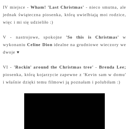
IV miejsce -
Wham! 'Last Christmas'
- nieco smutna, ale
jednak świąteczna piosenka, którą uwielbiają moi rodzice,
więc i mi się udzieliło :)
V - nastrojowe, spokojne
'So this is Christmas'
w
wykonaniu
Celine Dion
idealne na grudniowe wieczory we
dwoje ♥
VI -
'Rockin' around the Christmas tree'
-
Brenda Lee;
piosenka, którą kojarzycie zapewne z 'Kevin sam w domu'
i właśnie dzięki temu filmowi ją poznałam i polubiłam :)