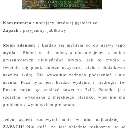
Konsystencja :
nielejący, średniej gęstości żel
Zapach :
przyjemny, jabłkowy
Moim zdaniem :
Bardzo się myliłam co do nazwy tego
mydła - Blubel to nie bubel, a obecnie jeden z moich
prysznicowych ulubieńców! Mydło, jak to mydło -
świetnie się pieni, dobrze oczyszcza ciało i dodatkowo
nawilża skórę. Nie wywołuje żadnych podrażnień i nie
uczula. Poza tym, jest bardzo wydajne i niedrogie (w
Rossie można go znaleźć nawet za 3zł!). Butelka jest
szczelna, wykonana z miękkiego plastiku, więc nie ma
problemu z wydobyciem preparatu.
Jeden aspekt zachwycił mnie w nim najbardziej -
ZAPACH!
Nie dość, że jest obłędnie rozkoszny, to w