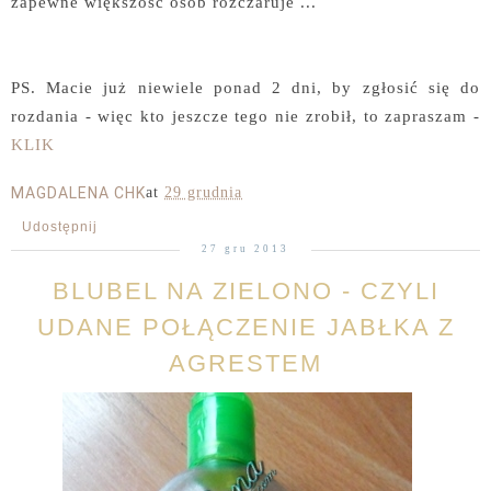
zapewne większość osób rozczaruje ...
PS. Macie już niewiele ponad 2 dni, by zgłosić się do
rozdania - więc kto jeszcze tego nie zrobił, to zapraszam -
KLIK
MAGDALENA CHK
at
29 grudnia
Udostępnij
27 gru 2013
BLUBEL NA ZIELONO - CZYLI
UDANE POŁĄCZENIE JABŁKA Z
AGRESTEM