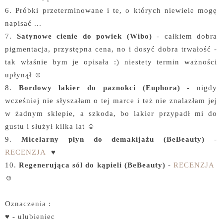
6. Próbki przeterminowane i te, o których niewiele mogę
napisać ...
7.
Satynowe cienie do powiek (Wibo)
- całkiem dobra
pigmentacja, przystępna cena, no i dosyć dobra trwałość -
tak właśnie bym je opisała :) niestety termin ważności
upłynął ☺
8.
Bordowy lakier do paznokci (Euphora)
- nigdy
wcześniej nie słyszałam o tej marce i też nie znalazłam jej
w żadnym sklepie, a szkoda, bo lakier przypadł mi do
gustu i służył kilka lat ☺
9.
Micelarny płyn do demakijażu (BeBeauty)
-
RECENZJA
♥
10.
Regenerująca sól do kąpieli (BeBeauty)
-
RECENZJA
☺
Oznaczenia :
♥ - ulubieniec