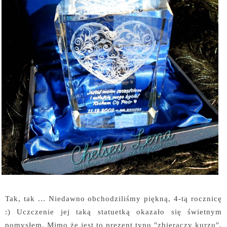
Tak, tak ... Niedawno obchodziliśmy piękną, 4-tą rocznicę
:) Uczczenie jej taką statuetką okazało się świetnym
pomysłem. Mimo że jest to prezent typu "zbieraczy kurzu",