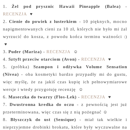
1.
Żel pod prysznic Hawaii Pineapple (Balea)
-
RECENZJA
♥
2.
Cienie do powiek z lusterkiem
- 10 pięknych, mocno
napigmentowanych cieni za 10 zł, których nie było mi żal
wyrzucić do kosza, z powodu końca terminu ważności :)
♥
3.
Puder (Mariza)
-
RECENZJA
☺
4.
Sztyft przeciw otarciom (Avon) -
RECENZJA
♥
5. (próbka)
Szampon i odżywka Volume Sensation
(Nivea)
- oba kosmetyki bardzo przypadły mi do gustu,
więc myślę, że za jakiś czas kupię ich pełnowymiarowe
wersje i wtedy przygotuję recenzję ☺
6.
Maseczka do twarzy (Flos-Lek)
-
RECENZJA
♥
7.
Dwustronna kredka do oczu
- z pewnością jest już
przeterminowana, więc czas się z nią pożegnać ☺
8.
Błyszczyk do ust (Sensique)
- miał tak wielkie i
nieprzyjemne drobinki brokatu, które były wyczuwalne na