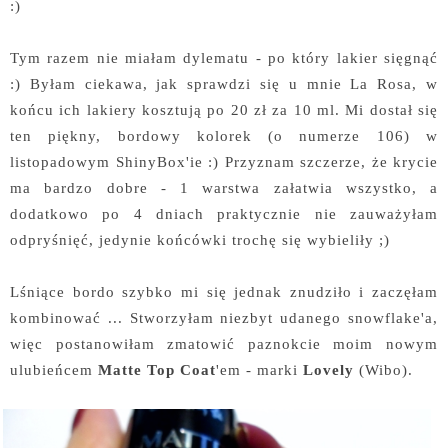
:)
Tym razem nie miałam dylematu - po który lakier sięgnąć
:) Byłam ciekawa, jak sprawdzi się u mnie La Rosa, w
końcu ich lakiery kosztują po 20 zł za 10 ml. Mi dostał się
ten piękny, bordowy kolorek (o numerze 106) w
listopadowym ShinyBox'ie :) Przyznam szczerze, że krycie
ma bardzo dobre - 1 warstwa załatwia wszystko, a
dodatkowo po 4 dniach praktycznie nie zauważyłam
odpryśnięć, jedynie końcówki trochę się wybieliły ;)
Lśniące bordo szybko mi się jednak znudziło i zaczęłam
kombinować ... Stworzyłam niezbyt udanego snowflake'a,
więc postanowiłam zmatowić paznokcie moim nowym
ulubieńcem
Matte Top Coat
'em - marki
Lovely
(Wibo).