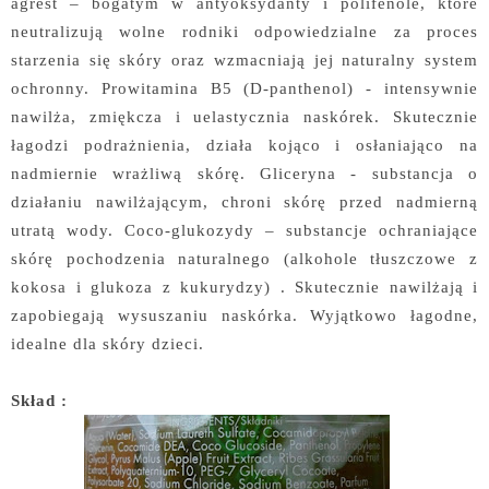
agrest – bogatym w antyoksydanty i polifenole, które
neutralizują wolne rodniki odpowiedzialne za proces
starzenia się skóry oraz wzmacniają jej naturalny system
ochronny. Prowitamina B5 (D-panthenol) - intensywnie
nawilża, zmiękcza i uelastycznia naskórek. Skutecznie
łagodzi podrażnienia, działa kojąco i osłaniająco na
nadmiernie wrażliwą skórę. Gliceryna - substancja o
działaniu nawilżającym, chroni skórę przed nadmierną
utratą wody. Coco-glukozydy – substancje ochraniające
skórę pochodzenia naturalnego (alkohole tłuszczowe z
kokosa i glukoza z kukurydzy) . Skutecznie nawilżają i
zapobiegają wysuszaniu naskórka. Wyjątkowo łagodne,
idealne dla skóry dzieci.
Skład :