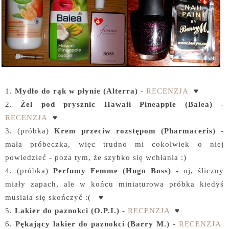
1.
Mydło do rąk w płynie (Alterra)
-
RECENZJA
♥
2.
Żel pod prysznic Hawaii Pineapple (Balea)
-
RECENZJA
♥
3. (próbka)
Krem przeciw rozstępom (Pharmaceris)
-
mała próbeczka, więc trudno mi cokolwiek o niej
powiedzieć - poza tym, że szybko się wchłania :)
4. (próbka)
Perfumy Femme (Hugo Boss)
- oj, śliczny
miały zapach, ale w końcu miniaturowa próbka kiedyś
musiała się skończyć :( ♥
5.
Lakier do paznokci (O.P.I.)
-
RECENZJA
♥
6.
Pękający lakier do paznokci (Barry M.)
-
RECENZJA