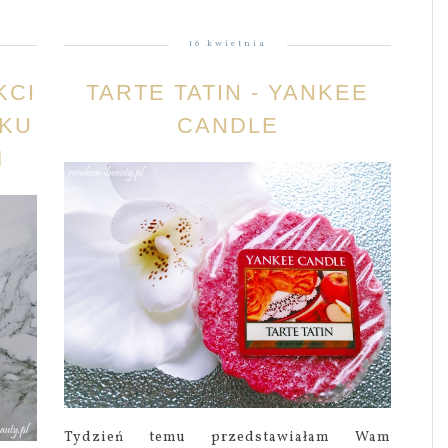
16 kwietnia
KCI
TARTE TATIN - YANKEE
OKU
CANDLE
M
Tydzień temu przedstawiałam Wam