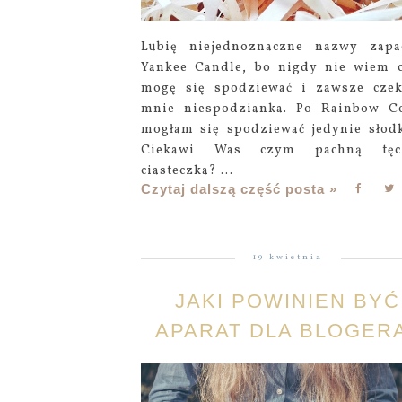
Lubię niejednoznaczne nazwy zap
Yankee Candle, bo nigdy nie wiem 
mogę się spodziewać i zawsze cze
mnie niespodzianka. Po Rainbow C
mogłam się spodziewać jedynie słodk
Ciekawi Was czym pachną tęc
ciasteczka? ...
Czytaj dalszą część posta »
19 kwietnia
JAKI POWINIEN BYĆ
APARAT DLA BLOGER