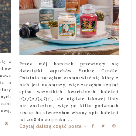
odę z
Przez mój kominek przewinęły się
nbow
dziesiątki zapachów Yankee Candle.
nazwa
Ostatnio zaczęłam zastanawiać się który z
cia o
nich jest najstarszy, więc zaczęłam szukać
olory
spisu wszystkich kwartalnych kolekcji
nych
(Q1,Q2,Q3,Q4), ale nigdzie takowej listy
ocami
nie znalazłam, więc po kilku godzinach
kową,
researchu stworzyłam własny spis kolekcji
od 2018 do 2011 roku. ...
Czytaj dalszą część posta »