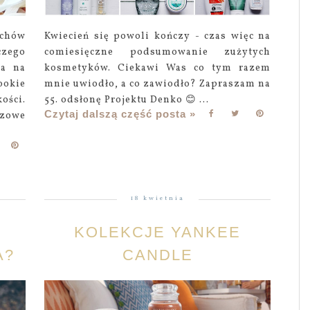
achów
Kwiecień się powoli kończy - czas więc na
czego
comiesięczne podsumowanie zużytych
ka na
kosmetyków. Ciekawi Was co tym razem
ookie
mnie uwiodło, a co zawiodło? Zapraszam na
ości.
55. odsłonę Projektu Denko 😊 ...
Czytaj dalszą część posta »
zowe
18 kwietnia
KOLEKCJE YANKEE
A?
CANDLE