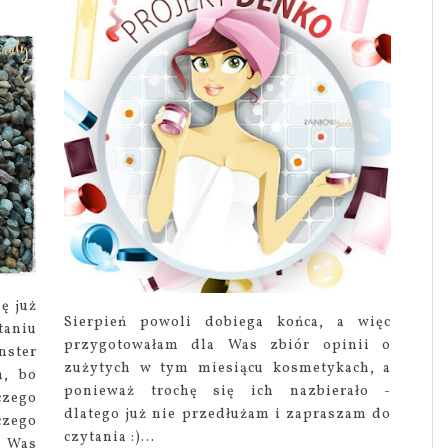
ę już
Sierpień powoli dobiega końca, a więc
taniu
przygotowałam dla Was zbiór opinii o
nster
zużytych w tym miesiącu kosmetykach, a
a, bo
ponieważ trochę się ich nazbierało -
zego
dlatego już nie przedłużam i zapraszam do
czego
czytania :)...
i Was