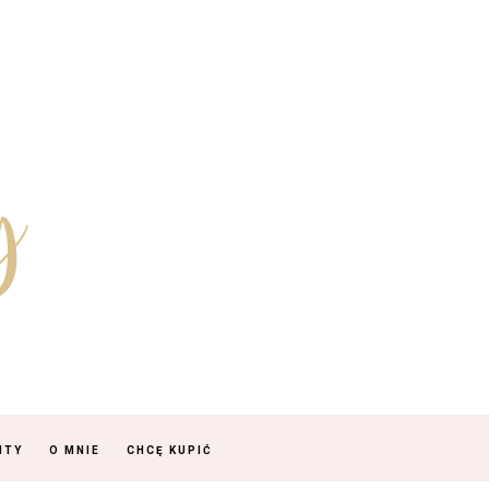
NTY
O MNIE
CHCĘ KUPIĆ