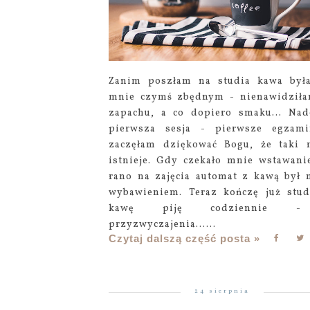
Zanim poszłam na studia kawa był
mnie czymś zbędnym - nienawidziła
zapachu, a co dopiero smaku... Nad
pierwsza sesja - pierwsze egzam
zaczęłam dziękować Bogu, że taki 
istnieje. Gdy czekało mnie wstawani
rano na zajęcia automat z kawą był
wybawieniem. Teraz kończę już stud
kawę piję codziennie 
przyzwyczajenia......
Czytaj dalszą część posta »
24 sierpnia