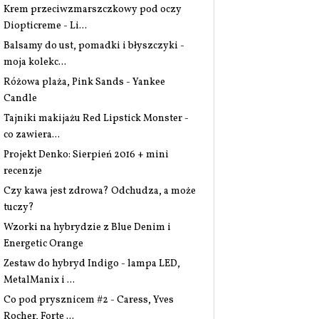
Krem przeciwzmarszczkowy pod oczy
Diopticreme - Li...
Balsamy do ust, pomadki i błyszczyki -
moja kolekc...
Różowa plaża, Pink Sands - Yankee
Candle
Tajniki makijażu Red Lipstick Monster -
co zawiera...
Projekt Denko: Sierpień 2016 + mini
recenzje
Czy kawa jest zdrowa? Odchudza, a może
tuczy?
Wzorki na hybrydzie z Blue Denim i
Energetic Orange
Zestaw do hybryd Indigo - lampa LED,
MetalManix i ...
Co pod prysznicem #2 - Caress, Yves
Rocher, Forte ...