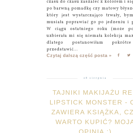
czasu do czasu zaszaleć z kolorem i si
po barwną pomadkę czy matowy błysz
który jest wystarczająco trwały, by
musiała poprawiać go po jedzeniu i p
W ciągu ostatniego roku (może p
uzbierała mi się niemała kolekcja maz
dlatego postanowiłam pokrótc
przedstawić...
Czytaj dalszą część posta »
28 sierpnia
TAJNIKI MAKIJAŻU R
LIPSTICK MONSTER - 
ZAWIERA KSIĄŻKA, C
WARTO KUPIĆ? MOJ
OPINIA :)