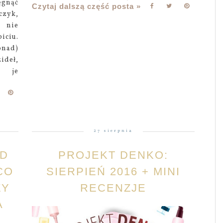
ęgnąć
Czytaj dalszą część posta »
czyk,
m nie
iciu.
onad)
ideł,
e je
27 sierpnia
ED
PROJEKT DENKO:
CO
SIERPIEŃ 2016 + MINI
ZY
RECENZJE
A