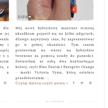
a dla
Mój nowy hybrydowy manicure wczoraj
m jej
ukradkiem pojawił się na kilku zdjęciach,
eszła
dlatego najwyższy czas, by zaprezentować
iny i
go w pełnej okazałości. Tym razem
napój
postawiłam na wzory na hybrydzie
e o 5
tworzone za pomocą sondy do paznokci.
 moim
Zestawiłam ze sobą dwa kontrastujące
ia, a
kolory, czyli Blue Denim i Energetic Orange
- z
- marki Victoria Vynn, którą ostatnio
przedstawiałam. ...
Czytaj dalszą część posta »
23 sierpnia