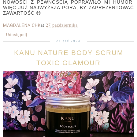
NOWOŚCI Z PEWNOŚCIĄ POPRAWIŁO MI HUMOR,
WIĘC JUŻ NAJWYŻSZA PORA, BY ZAPREZENTOWAĆ
ZAWARTOŚĆ 😊
MAGDALENA CHK
at
27 października
Udostępnij
24 paź 2023
KANU NATURE BODY SCRUM
TOXIC GLAMOUR