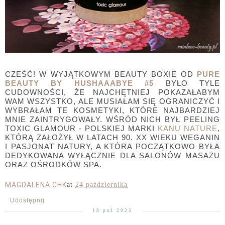
CZEŚĆ! W WYJĄTKOWYM BEAUTY BOXIE OD
PURE
BEAUTY BY HUSHAAABYE #5
BYŁO TYLE
CUDOWNOŚCI, ŻE NAJCHĘTNIEJ POKAZAŁABYM
WAM WSZYSTKO, ALE MUSIAŁAM SIĘ OGRANICZYĆ I
WYBRAŁAM TE KOSMETYKI, KTÓRE NAJBARDZIEJ
MNIE ZAINTRYGOWAŁY. WŚRÓD NICH BYŁ PEELING
TOXIC GLAMOUR - POLSKIEJ MARKI
KANU NATURE
,
KTÓRĄ ZAŁOŻYŁ W LATACH 90. XX WIEKU WEGANIN
I PASJONAT NATURY, A KTÓRA POCZĄTKOWO BYŁA
DEDYKOWANA WYŁĄCZNIE DLA SALONÓW MASAŻU
ORAZ OŚRODKÓW SPA.
MAGDALENA CHK
at
24 października
Udostępnij
18 paź 2023