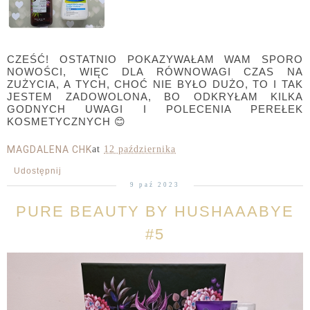
CZEŚĆ! OSTATNIO POKAZYWAŁAM WAM SPORO
NOWOŚCI, WIĘC DLA RÓWNOWAGI CZAS NA
ZUŻYCIA, A TYCH, CHOĆ NIE BYŁO DUŻO, TO I TAK
JESTEM ZADOWOLONA, BO ODKRYŁAM KILKA
GODNYCH UWAGI I POLECENIA PEREŁEK
KOSMETYCZNYCH 😊
MAGDALENA CHK
at
12 października
Udostępnij
9 paź 2023
PURE BEAUTY BY HUSHAAABYE
#5