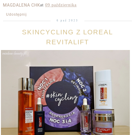
MAGDALENA CHK
at
09 października
Udostępnij
6 paź 2023
SKINCYCLING Z LOREAL
REVITALIFT