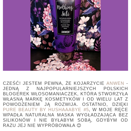
CZEŚĆ! JESTEM PEWNA, ŻE KOJARZYCIE
ANWEN
-
JEDNĄ Z NAJPOPULARNIEJSZYCH POLSKICH
BLOGEREK WŁOSOMANIACZEK, KTÓRA STWORZYŁA
WŁASNĄ MARKĘ KOSMETYKÓW I OD WIELU LAT Z
POWODZENIEM JĄ ROZWIJA. OSTATNIO, DZIĘKI
PURE BEAUTY BY HUSHAAABYE #5
, W MOJE RĘCE
WPADŁA NATURALNA MASKA WYGŁADZAJĄCA BEZ
SILIKONÓW I NIE BYŁABYM SOBĄ, GDYBYM OD
RAZU JEJ NIE WYPRÓBOWAŁA 😊