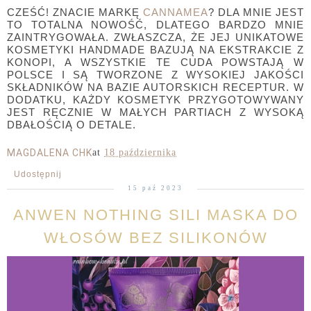
CZEŚĆ! ZNACIE MARKĘ
CANNAMEA
? DLA MNIE JEST
TO TOTALNA NOWOŚĆ, DLATEGO BARDZO MNIE
ZAINTRYGOWAŁA. ZWŁASZCZA, ŻE JEJ UNIKATOWE
KOSMETYKI HANDMADE BAZUJĄ NA EKSTRAKCIE Z
KONOPI, A WSZYSTKIE TE CUDA POWSTAJĄ W
POLSCE I SĄ TWORZONE Z WYSOKIEJ JAKOŚCI
SKŁADNIKÓW NA BAZIE AUTORSKICH RECEPTUR. W
DODATKU, KAŻDY KOSMETYK PRZYGOTOWYWANY
JEST RĘCZNIE W MAŁYCH PARTIACH Z WYSOKĄ
DBAŁOŚCIĄ O DETALE.
MAGDALENA CHK
at
18 października
Udostępnij
15 paź 2023
ANWEN NOTHING SILI MASKA DO
WŁOSÓW BEZ SILIKONÓW