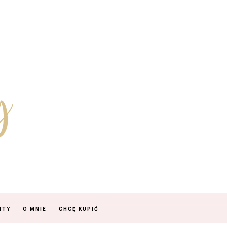
NTY
O MNIE
CHCĘ KUPIĆ