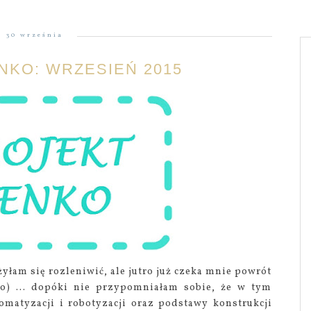
30 września
NKO: WRZESIEŃ 2015
żyłam się rozleniwić, ale jutro już czeka mnie powrót
ło) ... dopóki nie przypomniałam sobie, że w tym
matyzacji i robotyzacji oraz podstawy konstrukcji