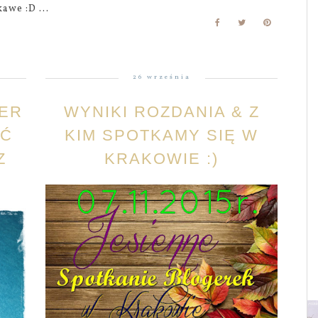
awe :D ...
26 września
IER
WYNIKI ROZDANIA & Z
ĄĆ
KIM SPOTKAMY SIĘ W
Z
KRAKOWIE :)