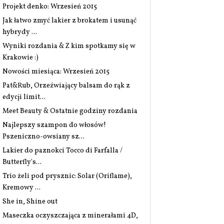
Projekt denko: Wrzesień 2015
Jak łatwo zmyć lakier z brokatem i usunąć
hybrydy ...
Wyniki rozdania & Z kim spotkamy się w
Krakowie :)
Nowości miesiąca: Wrzesień 2015
Pat&Rub, Orzeźwiający balsam do rąk z
edycji limit...
Meet Beauty & Ostatnie godziny rozdania
Najlepszy szampon do włosów!
Pszeniczno-owsiany sz...
Lakier do paznokci Tocco di Farfalla /
Butterfly's...
Trio żeli pod prysznic: Solar (Oriflame),
Kremowy ...
She in, Shine out
Maseczka oczyszczająca z minerałami 4D,