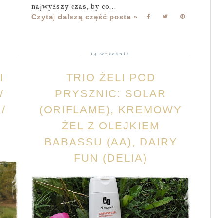
najwyższy czas, by co...
Czytaj dalszą część posta »
14 września
I
TRIO ŻELI POD
/
PRYSZNIC: SOLAR
/
(ORIFLAME), KREMOWY
ŻEL Z OLEJKIEM
BABASSU (AA), DAIRY
FUN (DELIA)