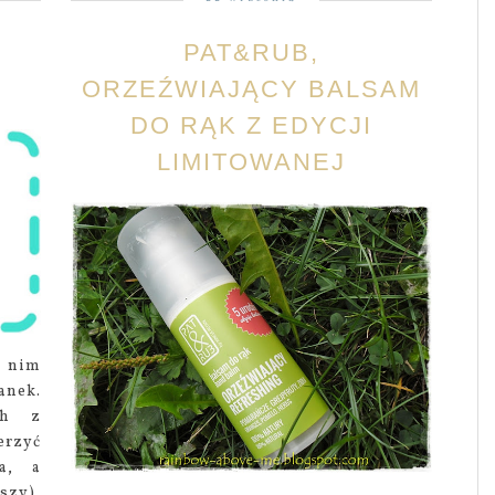
:
PAT&RUB,
ORZEŹWIAJĄCY BALSAM
DO RĄK Z EDYCJI
LIMITOWANEJ
w nim
anek.
ch z
erzyć
a, a
szy),