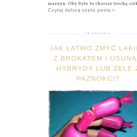
maszyn. Oby było to chociaż trochę ciek
Czytaj dalszą część posta »
28 września
JAK ŁATWO ZMYĆ LAK
Z BROKATEM I USUN
HYBRYDY LUB ŻELE 
PAZNOKCI?