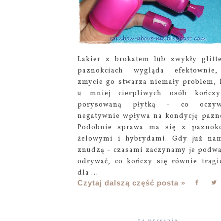
Lakier z brokatem lub zwykły glitt
paznokciach wygląda efektownie,
zmycie go stwarza niemały problem, 
u mniej cierpliwych osób kończy
porysowaną płytką - co oczywi
negatywnie wpływa na kondycję pazn
Podobnie sprawa ma się z paznok
żelowymi i hybrydami. Gdy już na
znudzą - czasami zaczynamy je podwa
odrywać, co kończy się równie tragi
dla ...
Czytaj dalszą część posta »
24 września