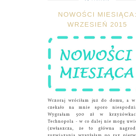
NOWOŚCI MIESIĄCA
WRZESIEŃ 2015
Wczoraj wróciłam już do domu, a 
czekało na mnie sporo niespodzi
Wygrałam 500 zł w krzyżówka
Technopola - w co dalej nie mogę uwi
(zwłaszcza, że to główna nagrod
rozwiązania wysyłałam po raz pierw