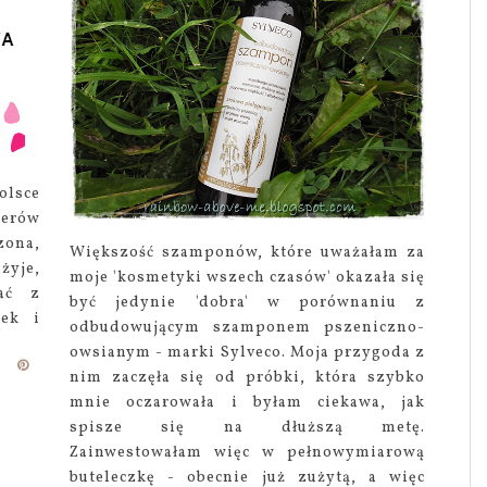
olsce
erów
zona,
Większość szamponów, które uważałam za
żyje,
moje 'kosmetyki wszech czasów' okazała się
tać z
być jedynie 'dobra' w porównaniu z
rek i
odbudowującym szamponem pszeniczno-
owsianym - marki Sylveco. Moja przygoda z
nim zaczęła się od próbki, która szybko
mnie oczarowała i byłam ciekawa, jak
spisze się na dłuższą metę.
Zainwestowałam więc w pełnowymiarową
buteleczkę - obecnie już zużytą, a więc