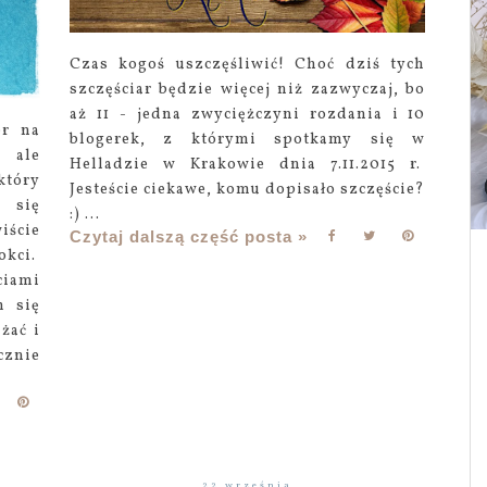
Czas kogoś uszczęśliwić! Choć dziś tych
szczęściar będzie więcej niż zazwyczaj, bo
aż 11 - jedna zwyciężczyni rozdania i 10
er na
blogerek, z którymi spotkamy się w
 ale
Helladzie w Krakowie dnia 7.11.2015 r.
który
Jesteście ciekawe, komu dopisało szczęście?
 się
:) ...
ście
Czytaj dalszą część posta »
okci.
ciami
m się
żać i
cznie
22 września