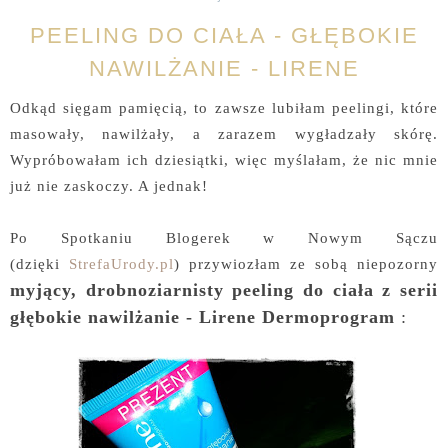
PEELING DO CIAŁA - GŁĘBOKIE
NAWILŻANIE - LIRENE
Odkąd sięgam pamięcią, to zawsze lubiłam peelingi, które
masowały, nawilżały, a zarazem wygładzały skórę.
Wypróbowałam ich dziesiątki, więc myślałam, że nic mnie
już nie zaskoczy. A jednak!
Po Spotkaniu Blogerek w Nowym Sączu
(dzięki
StrefaUrody.pl
) przywiozłam ze sobą niepozorny
myjący, drobnoziarnisty peeling do ciała z serii
głębokie nawilżanie - Lirene Dermoprogram
: