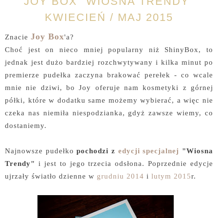
JOY BOX "WIOSNA TRENDY"
KWIECIEŃ / MAJ 2015
Joy Box
Znacie
'a?
Choć jest on nieco mniej popularny niż ShinyBox, to
jednak jest dużo bardziej rozchwytywany i kilka minut po
premierze pudełka zaczyna brakować perełek - co wcale
mnie nie dziwi, bo Joy oferuje nam kosmetyki z górnej
półki, które w dodatku same możemy wybierać, a więc nie
czeka nas niemiła niespodzianka, gdyż zawsze wiemy, co
dostaniemy.
Najnowsze pudełko
pochodzi z
edycji specjalnej
"Wiosna
Trendy"
i jest to jego trzecia odsłona. Poprzednie edycje
ujrzały światło dzienne w
grudniu 2014
i
lutym 2015
r.