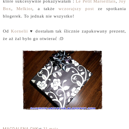
które sukcesywnie pokazywałam :
Le Petit Marseillais
,
Joy
Box
,
Melkior
, a także
wczorajszy post
ze spotkania
blogerek. To jednak nie wszystko!
Od
Kornelii
♥ dostałam tak ślicznie zapakowany prezent,
że aż żal było go otwierać :D
at
31 maja