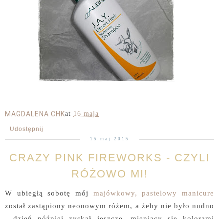
MAGDALENA CHK
at
16 maja
Udostępnij
15 maj 2015
CRAZY PINK FIREWORKS - CZYLI
RÓŻOWO MI!
W ubiegłą sobotę mój
majówkowy, pastelowy manicure
został zastąpiony neonowym różem, a żeby nie było nudno
- dzień później zyskał jeszcze, mieniący się kolorami