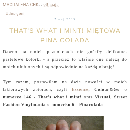
MAGDALENA CHK
at
08 maja
Udostępnij
7 maj 2015
THAT'S WHAT I MINT! MIĘTOWA
PINA COLADA
Dawno na moich paznokciach nie gościły delikatne,
pastelowe kolorki - a przecież to właśnie one należą do
moich ulubionych i są odpowiednie na każdą okazję!
Tym razem, postawiłam na dwie nowości w moich
lakierowych zbiorach, czyli
Essence
, Colour&Go o
numerze 146 - That's what i mint!
oraz
Virtual, Street
Fashion Vinylmania o numerku 6 - Pinacolada
: