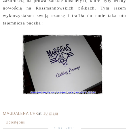
zazdrością na prowansalskie kosmetyki, które były wtedy
nowością na Rossmannowskich półkach. Tym razem
wykorzystałam swoją szansę i trafiła do mnie taka oto
tajemnicza paczka :
MAGDALENA CHK
at
10 maja
Udostępnij
9 maj 2015