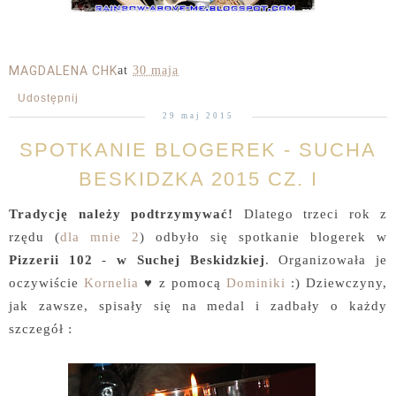
MAGDALENA CHK
at
30 maja
Udostępnij
29 maj 2015
SPOTKANIE BLOGEREK - SUCHA
BESKIDZKA 2015 CZ. I
Tradycję należy podtrzymywać!
Dlatego trzeci rok z
rzędu (
dla mnie 2
) odbyło się spotkanie blogerek w
Pizzerii 102
-
w Suchej Beskidzkiej
. Organizowała je
oczywiście
Kornelia
♥ z pomocą
Dominiki
:) Dziewczyny,
jak zawsze, spisały się na medal i zadbały o każdy
szczegół :