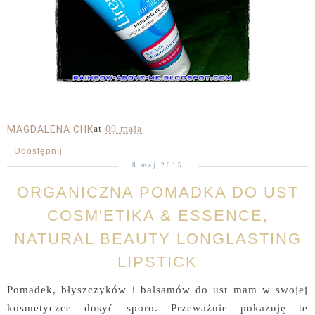
MAGDALENA CHK
at
09 maja
Udostępnij
8 maj 2015
ORGANICZNA POMADKA DO UST
COSM'ETIKA & ESSENCE,
NATURAL BEAUTY LONGLASTING
LIPSTICK
Pomadek, błyszczyków i balsamów do ust mam w swojej
kosmetyczce dosyć sporo. Przeważnie pokazuję te