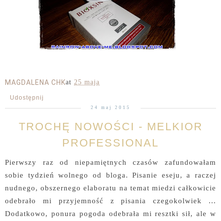
MAGDALENA CHK
at
25 maja
Udostępnij
24 maj 2015
TROCHĘ NOWOŚCI - MELKIOR
PROFESSIONAL
Pierwszy raz od niepamiętnych czasów zafundowałam
sobie tydzień wolnego od bloga. Pisanie eseju, a raczej
nudnego, obszernego elaboratu na temat miedzi całkowicie
odebrało mi przyjemność z pisania czegokolwiek ...
Dodatkowo, ponura pogoda odebrała mi resztki sił, ale w