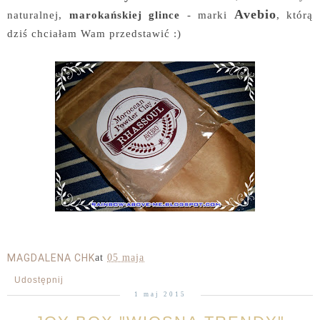
Avebio
naturalnej,
marokańskiej glince
- marki
, którą
dziś chciałam Wam przedstawić :)
MAGDALENA CHK
at
05 maja
Udostępnij
1 maj 2015