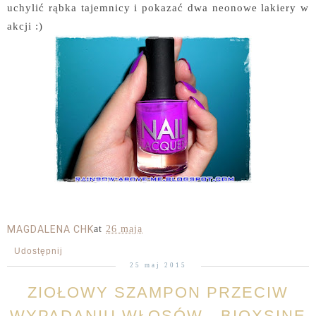
uchylić rąbka tajemnicy i pokazać dwa neonowe lakiery w
akcji :)
MAGDALENA CHK
at
26 maja
Udostępnij
25 maj 2015
ZIOŁOWY SZAMPON PRZECIW
WYPADANIU WŁOSÓW - BIOXSINE