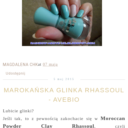
MAGDALENA CHK
at
07 maja
Udostępnij
5 maj 2015
MAROKAŃSKA GLINKA RHASSOUL
- AVEBIO
Lubicie glinki?
Moroccan
Jeśli tak, to z pewnością zakochacie się w
Powder Clay Rhassoul
, czyli