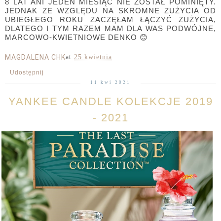
8 LAT ANI JEDEN MIESIĄC NIE ZOSTAŁ POMINIĘTY.
JEDNAK ZE WZGLĘDU NA SKROMNE ZUŻYCIA OD
UBIEGŁEGO ROKU ZACZĘŁAM ŁĄCZYĆ ZUŻYCIA,
DLATEGO I TYM RAZEM MAM DLA WAS PODWÓJNE,
MARCOWO-KWIETNIOWE DENKO 😊
MAGDALENA CHK
at
25 kwietnia
Udostępnij
11 kwi 2021
YANKEE CANDLE KOLEKCJE 2019
- 2021