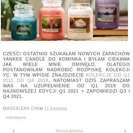
CZEŚĆ! OSTATNIO SZUKAŁAM NOWYCH ZAPACHÓW
YANKEE CANDLE DO KOMINKA I BYŁAM CIEKAWA
JAK WIELE MNIE OMINĘŁO, DLATEGO
POSTANOWIŁAM NADROBIĆ ROZPISKĘ KOLEKCJI
YC. W TYM WPISIE ZNAJDZIECIE
KOLEKCJE OD Q1
2011 DO Q4 2018
, NATOMIAST DZIŚ ZAPRASZAM
WAS NA UZUPEŁNIENIE OD Q1 2019 DO
NAJNOWSZEJ EDYCJI Q1 2021 + ZAPOWIEDZI Q3 I
Q4 2021.
MAGDALENA CHK
at
11 kwietnia
Udostępnij
‹
›
Strona główna