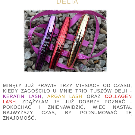
DELIA
MINĘŁY JUŻ PRAWIE TRZY MIESIĄCE OD CZASU,
KIEDY ZAGOŚCIŁO U MNIE TRIO TUSZÓW DELII -
KERATIN LASH
,
ARGAN LASH
ORAZ
COLLAGEN
LASH
. ZDĄŻYŁAM JE JUŻ DOBRZE POZNAĆ -
POKOCHAĆ I ZNIENAWIDZIĆ, WIĘC NASTAŁ
NAJWYŻSZY CZAS, BY PODSUMOWAĆ TĘ
ZNAJOMOŚĆ.