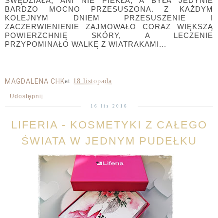
SWĘDZIAŁA, ANI NIE PIEKŁA, A BYŁA JEDYNIE
BARDZO MOCNO PRZESUSZONA. Z KAŻDYM
KOLEJNYM DNIEM PRZESUSZENIE I
ZACZERWIENIENIE ZAJMOWAŁO CORAZ WIĘKSZĄ
POWIERZCHNIĘ SKÓRY, A LECZENIE
PRZYPOMINAŁO WALKĘ Z WIATRAKAMI...
MAGDALENA CHK
at
18 listopada
Udostępnij
16 lis 2016
LIFERIA - KOSMETYKI Z CAŁEGO
ŚWIATA W JEDNYM PUDEŁKU