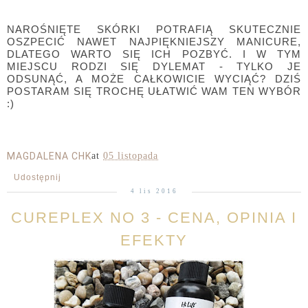
NAROŚNIĘTE SKÓRKI POTRAFIĄ SKUTECZNIE
OSZPECIĆ NAWET NAJPIĘKNIEJSZY MANICURE,
DLATEGO WARTO SIĘ ICH POZBYĆ. I W TYM
MIEJSCU RODZI SIĘ DYLEMAT - TYLKO JE
ODSUNĄĆ, A MOŻE CAŁKOWICIE WYCIĄĆ? DZIŚ
POSTARAM SIĘ TROCHĘ UŁATWIĆ WAM TEN WYBÓR
:)
MAGDALENA CHK
at
05 listopada
Udostępnij
4 lis 2016
CUREPLEX NO 3 - CENA, OPINIA I
EFEKTY