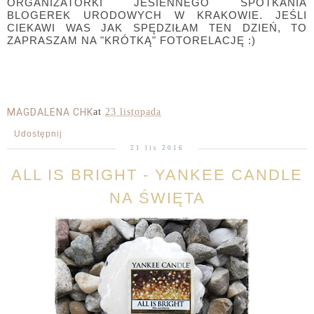
ORGANIZATORKI JESIENNEGO SPOTKANIA
BLOGEREK URODOWYCH W KRAKOWIE. JEŚLI
CIEKAWI WAS JAK SPĘDZIŁAM TEN DZIEŃ, TO
ZAPRASZAM NA "KRÓTKĄ" FOTORELACJĘ :)
MAGDALENA CHK
at
23 listopada
Udostępnij
21 lis 2016
ALL IS BRIGHT - YANKEE CANDLE
NA ŚWIĘTA