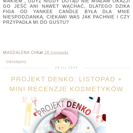
MAKIEM", GDYŻ NIGDY DOTĄD NIE MIAŁAM OKAZJI
GO JEŚĆ ANI NAWET WĄCHAĆ, DLATEGO DZIKA
FIGA OD YANKEE CANDLE BYŁA DLA MNIE
NIESPODZIANKĄ. CIEKAWI WAS JAK PACHNIE I CZY
PRZYPADŁA MI DO GUSTU?
MAGDALENA CHK
at
28 listopada
Udostępnij
26 lis 2016
PROJEKT DENKO: LISTOPAD +
MINI RECENZJE KOSMETYKÓW