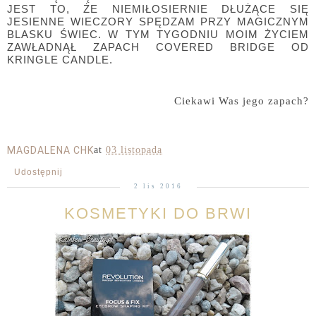
JEST TO, ŻE NIEMIŁOSIERNIE DŁUŻĄCE SIĘ
JESIENNE WIECZORY SPĘDZAM PRZY MAGICZNYM
BLASKU ŚWIEC. W TYM TYGODNIU MOIM ŻYCIEM
ZAWŁADNĄŁ ZAPACH COVERED BRIDGE OD
KRINGLE CANDLE.
Ciekawi Was jego zapach?
MAGDALENA CHK
at
03 listopada
Udostępnij
2 lis 2016
KOSMETYKI DO BRWI