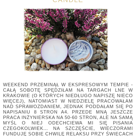
WEEKEND PRZEMINĄŁ W EKSPRESOWYM TEMPIE -
CAŁĄ SOBOTĘ SPĘDZIŁAM NA TARGACH LNE W
KRAKOWIE (O KTÓRYCH NIEDŁUGO NAPISZĘ NIECO
WIĘCEJ), NATOMIAST W NIEDZIELĘ PRACOWAŁAM
NAD SPRAWOZDANIEM, JEDNAK PODDAŁAM SIĘ PO
NAPISANIU 8 STRON A4. PRZEDE MNĄ JESZCZE
PRACA INŻYNIERSKA NA 50-60 STRON, ALE NA SAMĄ
MYŚL O NIEJ ODECHCIEWA MI SIĘ PISANIA
CZEGOKOLWIEK... NA SZCZĘŚCIE, WIECZORAMI
FUNDUJĘ SOBIE CHWILĘ RELAKSU PRZY ŚWIECACH