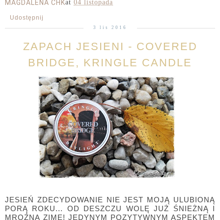
MAGDALENA CHK
at
04 listopada
Udostępnij
3 lis 2016
ZAPACH JESIENI - COVERED
BRIDGE, KRINGLE CANDLE
JESIEŃ ZDECYDOWANIE NIE JEST MOJĄ ULUBIONĄ
PORĄ ROKU... OD DESZCZU WOLĘ JUŻ ŚNIEŻNĄ I
MROŹNĄ ZIMĘ! JEDYNYM POZYTYWNYM ASPEKTEM