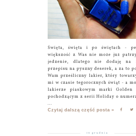
Święta, święta i po świętach - p
większość z Was nie może już patrz
jedzenie, dlatego nie dodaję na 
przepisu na pyszny deserek, a za to p
Wam prześliczny lakier, który towarz
mi w czasie tegorocznych świąt - a m
lakierze piaskowym marki Golden
pochodzącym z serii Holiday o numerz
...
Czytaj dalszą część posta »
19 grudnia