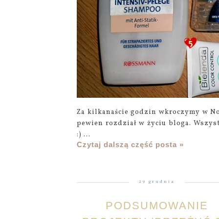
Za kilkanaście godzin wkroczymy w N
pewien rozdział w życiu bloga. Wszys
:) ...
Czytaj dalszą część posta »
29 grudnia
PODSUMOWANIE