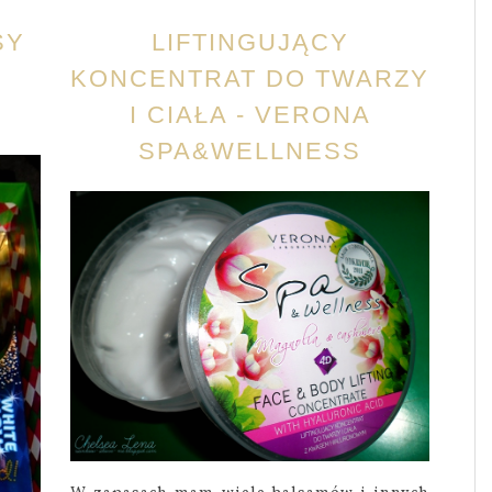
SY
LIFTINGUJĄCY
KONCENTRAT DO TWARZY
I CIAŁA - VERONA
SPA&WELLNESS