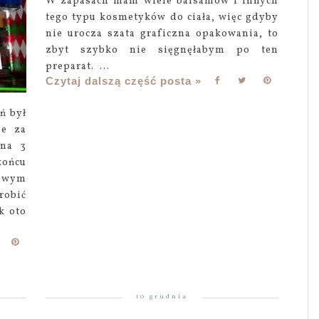
W zapasach mam wiele balsamów i innych
tego typu kosmetyków do ciała, więc gdyby
nie urocza szata graficzna opakowania, to
zbyt szybko nie sięgnęłabym po ten
preparat. ...
Czytaj dalszą część posta »
ń był
le za
 na 3
końcu
owym
robić
k oto
10 grudnia