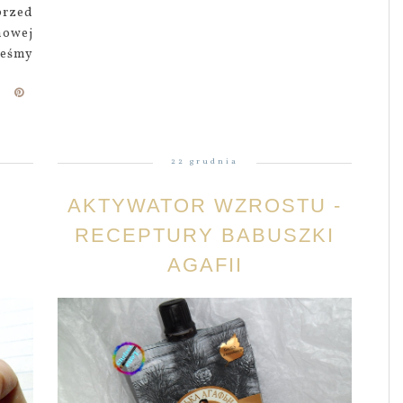
rzed
mowej
teśmy
22 grudnia
AKTYWATOR WZROSTU -
RECEPTURY BABUSZKI
AGAFII