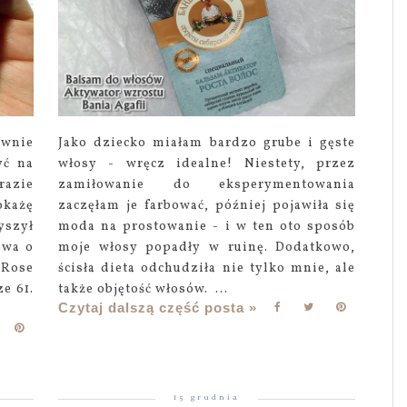
ewnie
Jako dziecko miałam bardzo grube i gęste
yć na
włosy - wręcz idealne! Niestety, przez
razie
zamiłowanie do eksperymentowania
okażę
zaczęłam je farbować, później pojawiła się
yszył
moda na prostowanie - i w ten oto sposób
owa o
moje włosy popadły w ruinę. Dodatkowo,
 Rose
ścisła dieta odchudziła nie tylko mnie, ale
e 61.
także objętość włosów. ...
Czytaj dalszą część posta »
15 grudnia