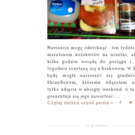
Nareszcie mogę odetchnąć - ten tydzie
maratonem kolokwiów na uczelni, a
kilka godzin wsiądę do pociągu i
tygodnie rozstanę się z Krakowem. W 
będę mogła nacieszyć się grudni
ShinyBox'em, któremu zdążyłam z
tylko zdjęcia w ubiegły weekend. A ta
prezentuje się jego zawartość : ...
Czytaj dalszą część posta »
13 grudnia