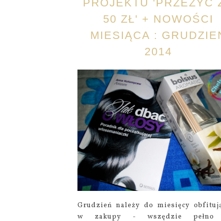
PROJEKTU 'PRZEŻYĆ 
50 ZŁ' + NOWOŚCI
MIESIĄCA : GRUDZIE
2014
Grudzień należy do miesięcy obfituj
w zakupy - wszędzie pełno 