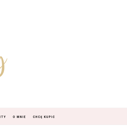
NTY
O MNIE
CHCĘ KUPIĆ