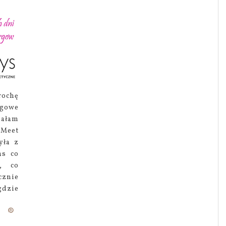
rochę
ogowe
iałam
 Meet
yła z
as co
o, co
cznie
gdzie