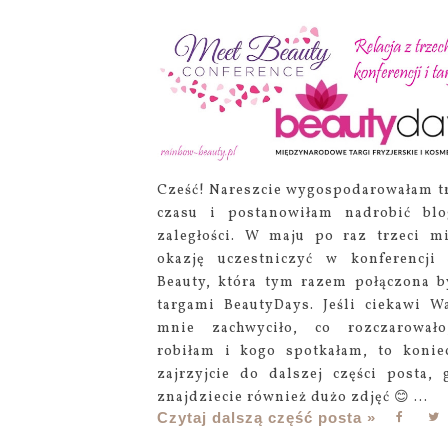
Cześć! Nareszcie wygospodarowałam t
czasu i postanowiłam nadrobić bl
zaległości. W maju po raz trzeci m
okazję uczestniczyć w konferencji
Beauty, która tym razem połączona b
targami BeautyDays. Jeśli ciekawi W
mnie zachwyciło, co rozczarował
robiłam i kogo spotkałam, to konie
zajrzyjcie do dalszej części posta, 
znajdziecie również dużo zdjęć 😊 ...
Czytaj dalszą część posta »