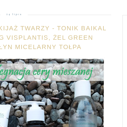
24 lipca
IJAŻ TWARZY - TONIK BAIKAL
G VISPLANTIS, ŻEL GREEN
ŁYN MICELARNY TOŁPA