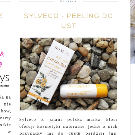
06 lipca
Z
SYLVECO - PEELING DO
UST
ła na
 nie
nków,
zawy
Sylveco to znana polska marka, która
stkie
oferuje kosmetyki naturalne. Jedne z nich
eć w
przypadły mi do gustu bardziej (np.