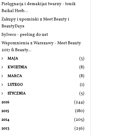
Pielęgnacja i demakijaż twarzy - tonik
Baikal Herb...
Zakupy i upominki z Meet Beauty i
BeautyDays
Sylveco - peeling do ust
Wspomnienia z Warszawy - Meet Beauty
2017 & Beauty...
(3)
MAJA
(8)
KWIETNIA
(8)
MARCA
(1)
LUTEGO
(5)
STYCZNIA
(244)
2016
(180)
2015
(205)
2014
(256)
2013