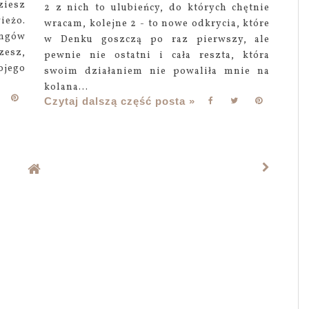
ziesz
2 z nich to ulubieńcy, do których chętnie
ieżo.
wracam, kolejne 2 - to nowe odkrycia, które
ingów
w Denku goszczą po raz pierwszy, ale
zesz,
pewnie nie ostatni i cała reszta, która
ego
swoim działaniem nie powaliła mnie na
kolana...
Czytaj dalszą część posta »