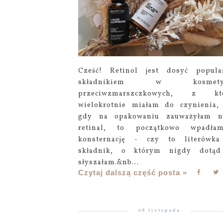
Cześć! Retinol jest dosyć popul
składnikiem w kosmetyk
przeciwzmarszczkowych, z kt
wielokrotnie miałam do czynienia,
gdy na opakowaniu zauważyłam n
retinal, to początkowo wpadł
konsternację - czy to literówka
składnik, o którym nigdy dotąd
słyszałam.&nb...
Czytaj dalszą część posta »
08 listopada