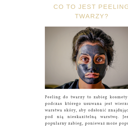
CO TO JEST PEELIN
TWARZY?
Peeling do twarzy to zabieg kosmety
podczas którego usuwana jest wierz
warstwa skóry, aby odsłonić znajdując
pod nią nieskazitelną warstwę. Je
popularny zabieg, ponieważ może pop