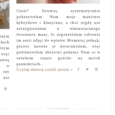
Cześć! Dawniej systematycznie
pokazywałam Wam moje manicure
hybrydowe i klasyczne, a choć nigdy nie
zrezygnowałam z własnoręcznego
tworzenia mani, to zaprzestałam robienia
arnym
im serii zdjęć do wpisów. Niemniej jednak,
ach
prawie zawsze je uwieczniałam, więc
órym
postanowiłam zbiorczo pokazać Wam co w
 więc
ostatnim czasie gościło na moich
azwę
paznokciach...
am w
Czytaj dalszą część posta »
 czy
 nie
05 listopada