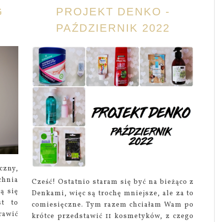
G
PROJEKT DENKO -
PAŹDZIERNIK 2022
czny,
chnia
Cześć! Ostatnio staram się być na bieżąco z
ą się
Denkami, więc są trochę mniejsze, ale za to
st to
comiesięczne. Tym razem chciałam Wam po
rawić
krótce przedstawić 11 kosmetyków, z czego