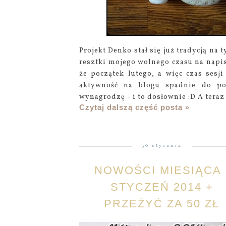
Projekt Denko stał się już tradycją na 
resztki mojego wolnego czasu na napi
że początek lutego, a więc czas sesj
aktywność na blogu spadnie do p
wynagrodzę - i to dosłownie :D A teraz
Czytaj dalszą część posta »
30 stycznia
NOWOŚCI MIESIĄCA 
STYCZEŃ 2014 +
PRZEŻYĆ ZA 50 ZŁ