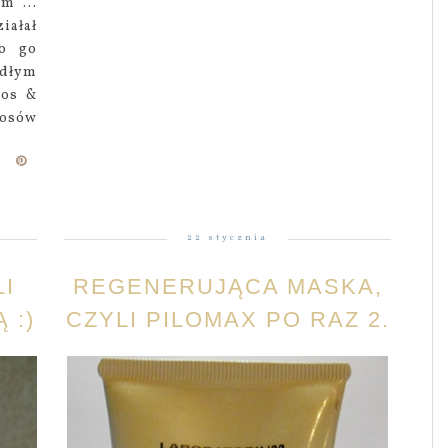
m ...
iałał
ło go
mdłym
cos &
łosów
22 stycznia
LI
REGENERUJĄCA MASKA,
 :)
CZYLI PILOMAX PO RAZ 2.