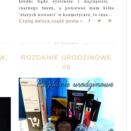
kredki bądź eyelinera i najczęściej -
czarnego tuszu, a ponieważ mam kilka
"starych nowości" w kosmetyczce, to czas...
Czytaj dalszą część posta »
25 stycznia
W,
ROZDANIE URODZINOWE
#5