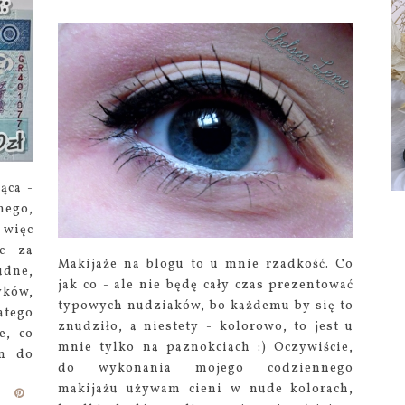
ąca -
nego,
więc
ąc za
Makijaże na blogu to u mnie rzadkość. Co
udne,
jak co - ale nie będę cały czas prezentować
yków,
typowych nudziaków, bo każdemu by się to
atego
znudziło, a niestety - kolorowo, to jest u
e, co
mnie tylko na paznokciach :) Oczywiście,
yn do
do wykonania mojego codziennego
makijażu używam cieni w nude kolorach,