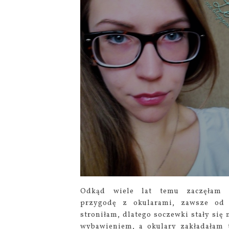
Odkąd wiele lat temu zaczęłam 
przygodę z okularami, zawsze od
stroniłam, dlatego soczewki stały się
wybawieniem, a okulary zakładałam 