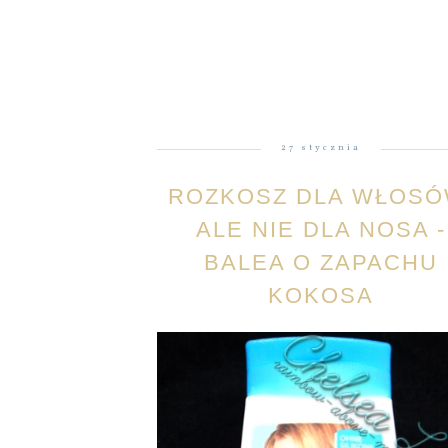
27 stycznia
ROZKOSZ DLA WŁOSÓ
ALE NIE DLA NOSA -
BALEA O ZAPACHU
KOKOSA