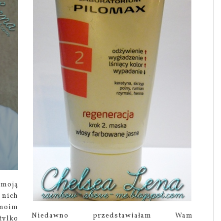
moją
 nich
 moim
Niedawno przedstawiałam Wam
tylko