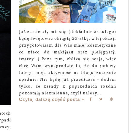
Już za niecały miesiąc (dokładnie 24 lutego)
będę świętować okrągłą 20-stkę, z tej okazji
przygotowałam dla Was małe, kosmetyczne
co nieco do makijażu oraz pielęgnacji
twarzy :) Poza tym, zbliża się sesja, więc
chcę Wam wynagrodzić to, że do połowy
lutego moja aktywność na blogu znacznie
spadnie. Nie będę już przedłużać - dodam
tylko, że zasady z poprzednich rozdań
pozostają niezmienne, czyli należy...
Czytaj dalszą część posta »
moich
ypadł
szy,