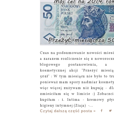
Czas na podsumowanie nowości miesi
a zarazem rozliczenie się z noworocz
blogowego postanowienia, a 
kosmetycznej akcji "Przeżyć miesi
50zł" : W tym miesiącu nie było to tr
ponieważ mam spory nadmiar kosmet
więc więcej zużywam niż kupuję - dl
zmieściłam się w limicie :) Zobaczci
kupiłam : 1. Intima - kremowy pł
higieny intymnej (Ziaja) -...
Czytaj dalszą część posta »