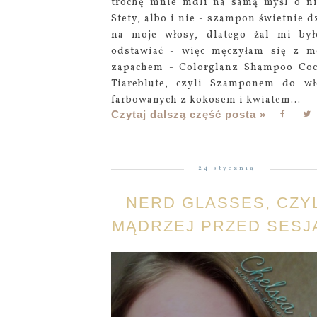
trochę mnie mdli na samą myśl o ni
Stety, albo i nie - szampon świetnie dz
na moje włosy, dlatego żal mi by
odstawiać - więc męczyłam się z 
zapachem - Colorglanz Shampoo Co
Tiareblute, czyli Szamponem do w
farbowanych z kokosem i kwiatem...
Czytaj dalszą część posta »
24 stycznia
NERD GLASSES, CZY
MĄDRZEJ PRZED SESJĄ