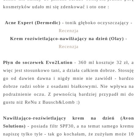
kosmetyków udało mi się zdenkować i oto one :
Acne Expert (Dermedic)
- tonik głęboko oczyszczający -
Recenzja
Krem rozświetlająco-nawilżający na dzień (Olay)
-
Recenzja
Płyn do soczewek Evo2Lution
- 360 ml kosztuje 32 zł, a
więc jest stosunkowo tani, a działa całkiem dobrze. Stosuję
go od dawien dawna i nigdy mnie nie zawiódł - bardzo
dobrze radzi sobie z osadami białkowymi. Nie wpływa na
podrażnienie oczu. Z pewnością bardziej przypadł mi do
gustu niż ReNu z Bausch&Lomb :)
Nawilżająco-rozświetlający krem na dzień (Avon
Solutions)
- posiada filtr SPF30, a na temat samego kremu
napiszę tylko tyle - tak go kochałam, że zużyłam może 10