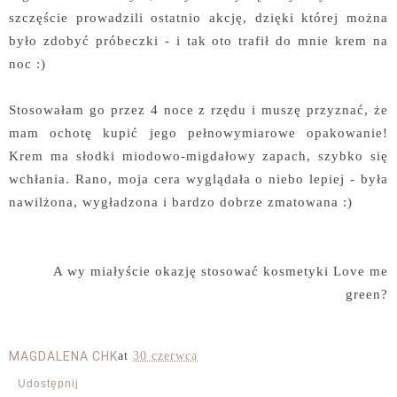
szczęście prowadzili ostatnio akcję, dzięki której można
było zdobyć próbeczki - i tak oto trafił do mnie krem na
noc :)
Stosowałam go przez 4 noce z rzędu i muszę przyznać, że
mam ochotę kupić jego pełnowymiarowe opakowanie!
Krem ma słodki miodowo-migdałowy zapach, szybko się
wchłania. Rano, moja cera wyglądała o niebo lepiej - była
nawilżona, wygładzona i bardzo dobrze zmatowana :)
A wy miałyście okazję stosować kosmetyki Love me
green?
MAGDALENA CHK
at
30 czerwca
Udostępnij