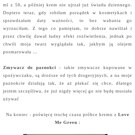
ml z 50, a później krem nie ujrzał już światła dziennego.
Dopiero teraz, gdy robiłam porządek w kosmetykach i
sprawdzałam daty ważności, to bez wahania go
wyrzuciłam. Z tego co pamiętam, to dobrze nawilżał i
przez chwilę dawał ładny efekt rozświetlenia, jednak po
chwili moja twarz wyglądała tak, jakbym ją olejem
posmarowała ...
Zmywacz do paznokci
- takie zmywacze kupowane w
spożywczaku, są droższe od tych drogeryjnych, a na moje
paznokcie działają tak, że aż płakać się chce, dlatego
jestem szczęśliwa, że już nigdy więcej go nie będę musiała
używać
Na koniec - poświęcę trochę czasu próbce kremu z
Love
Me Green :