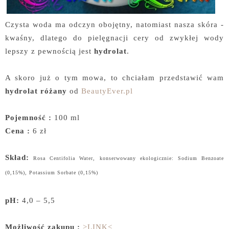
Czysta woda ma odczyn obojętny, natomiast nasza skóra -
kwaśny, dlatego do pielęgnacji cery od zwykłej wody
lepszy z pewnością jest
hydrolat
.
A skoro już o tym mowa, to chciałam przedstawić wam
hydrolat różany
od
BeautyEver.pl
Pojemność :
100 ml
Cena :
6 zł
Skład:
Rosa Centifolia Water, konserwowany ekologicznie: Sodium Benzoate
(0,15%), Potassium Sorbate (0,15%)
pH:
4,0 – 5,5
Możliwość zakupu :
>LINK<