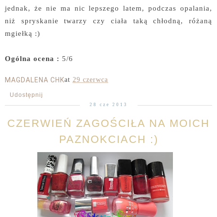
jednak, że nie ma nic lepszego latem, podczas opalania,
niż spryskanie twarzy czy ciała taką chłodną, różaną
mgiełką :)
Ogólna ocena :
5/6
MAGDALENA CHK
at
29 czerwca
Udostępnij
28 cze 2013
CZERWIEŃ ZAGOŚCIŁA NA MOICH
PAZNOKCIACH :)