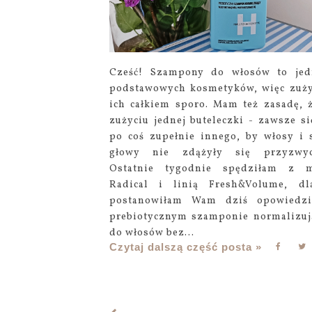
Cześć! Szampony do włosów to je
podstawowych kosmetyków, więc zu
ich całkiem sporo. Mam też zasadę, 
zużyciu jednej buteleczki - zawsze s
po coś zupełnie innego, by włosy i 
głowy nie zdążyły się przyzwycz
Ostatnie tygodnie spędziłam z m
Radical i linią Fresh&Volume, dl
postanowiłam Wam dziś opowiedzi
prebiotycznym szamponie normalizu
do włosów bez...
Czytaj dalszą część posta »