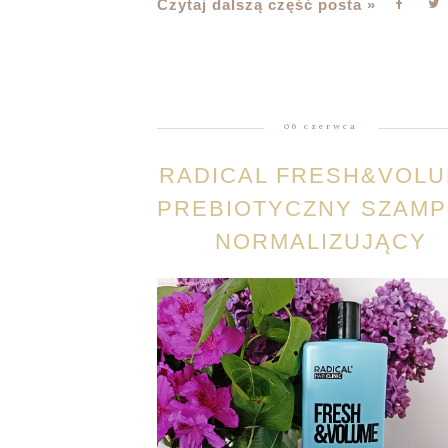
Czytaj dalszą część posta »
06 czerwca
RADICAL FRESH&VOL
PREBIOTYCZNY SZAM
NORMALIZUJĄCY