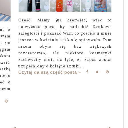
Cześć! Mamy już czerwiec, więc to
najwyższa pora, by nadrobić Denkowe
dne z
zaległości i pokazać Wam co gościło u mnie
żywam
jeszcze w kwietniu i jak się spisywało. Tym
że po
razem obyło się bez większych
ięgam
rozczarowań, ale niektóre kosmetyki
skóra
zachwyciły mnie na tyle, że zapas został
aić.
uzupełniony o kolejne sztuki...
arką
Czytaj dalszą część posta »
atego
eć o
jącym