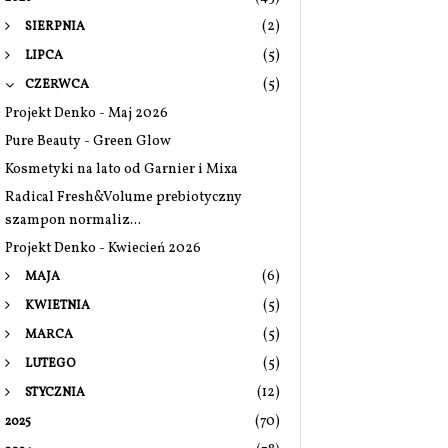
(2)
SIERPNIA
(5)
LIPCA
(5)
CZERWCA
Projekt Denko - Maj 2026
Pure Beauty - Green Glow
Kosmetyki na lato od Garnier i Mixa
Radical Fresh&Volume prebiotyczny
szampon normaliz...
Projekt Denko - Kwiecień 2026
(6)
MAJA
(5)
KWIETNIA
(5)
MARCA
(5)
LUTEGO
(12)
STYCZNIA
(70)
2025