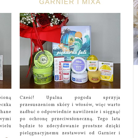
GARNIER I MIXA
bioną
Cześć! Upalna pogoda sprzyja
eczka
przesuszeniom skóry i włosów, więc warto
chane
zadbać o odpowiednie nawilżenie i sięgnąć
wymi
po ochronę przeciwsłoneczną. Tego lata
wielu
będzie to zdecydowanie prostsze dzięki
pielęgnacyjnemu zestawowi od Garnier i