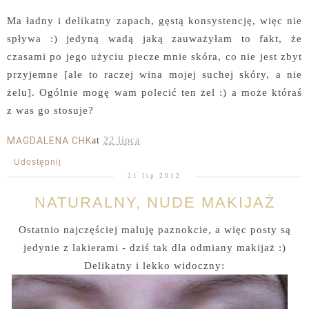
Ma ładny i delikatny zapach, gęstą konsystencję, więc nie
spływa :) jedyną wadą jaką zauważyłam to fakt, że
czasami po jego użyciu piecze mnie skóra, co nie jest zbyt
przyjemne [ale to raczej wina mojej suchej skóry, a nie
żelu]. Ogólnie mogę wam polecić ten żel :) a może któraś
z was go stosuje?
MAGDALENA CHK
at
22 lipca
Udostępnij
21 lip 2012
NATURALNY, NUDE MAKIJAŻ
Ostatnio najczęściej maluję paznokcie, a więc posty są
jedynie z lakierami - dziś tak dla odmiany makijaż :)
Delikatny i lekko widoczny: