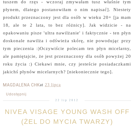
tuszem do rzęs - wczoraj zmywałam tusz właśnie tym
płynem, dlatego postanowiłam o nim napisać]. Niestety
produkt przeznaczony jest dla osób w wieku 20+ [ja mam
18, ale te 2 lata, to bez różnicy]. Jak widzicie - na
opakowaniu pisze 'ultra nawilżanie' i faktycznie - ten płyn
doskonale nawilża i odświeża skórę, nie powodując przy
tym pieczenia :)Oczywiście polecam ten płyn micelarny,
ale pamiętajcie, że jest przeznaczony dla osób powyżej 20
roku życia :) Ciekawi mnie, czy jesteście posiadaczkami
jakichś płynów micelarnych? [niekoniecznie tego].
MAGDALENA CHK
at
23 lipca
Udostępnij
22 lip 2012
NIVEA VISAGE YOUNG WASH OFF
(ŻEL DO MYCIA TWARZY)