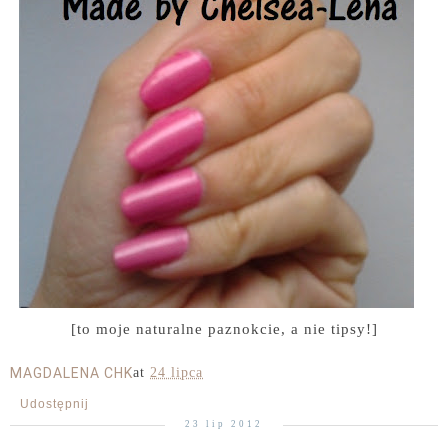
[to moje naturalne paznokcie, a nie tipsy!]
MAGDALENA CHK
at
24 lipca
Udostępnij
23 lip 2012