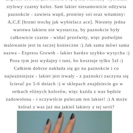
stylowy czarny kolor. Sam lakier niesamowicie odżywia
paznokcie - zawiera wapń, proteiny soi oraz witaminy:
A,C,E [brzmi trochę jak wybielacz ace]. Niestety jedna
warstwa lakieru nie wystarcza, by paznokcie były
całkowicie czarne - widać prześwity, więc podwójne
malowanie jest tu raczej konieczne :) Jak sama mówi sama
nazwa - Express Growth - lakier bardzo szybko wysycha :)
Poza tym jest wydajny i tani, bo kosztuje tylko 5zł :)
Całkiem dobrze nakłada się go na paznokcie i co
najważniejsze - lakier jest trwały - z paznokci zaczyna się
ścierać po 5-6 dniach :) w sklepach znajdziecie go w
setkach różnych kolorów, więc każda z was będzie
zadowolona - i oczywiście polecam ten lakier! :) A może
któraś z was już ma jakieś lakiery z tej serii?