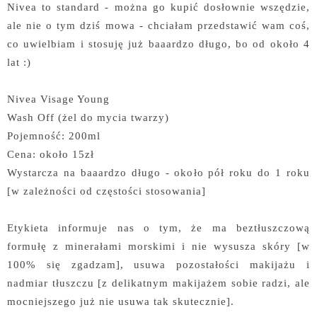
Nivea to standard - można go kupić dosłownie wszędzie,
ale nie o tym dziś mowa - chciałam przedstawić wam coś,
co uwielbiam i stosuję już baaardzo długo, bo od około 4
lat :)
Nivea Visage Young
Wash Off (żel do mycia twarzy)
Pojemność: 200ml
Cena: około 15zł
Wystarcza na baaardzo długo - około pół roku do 1 roku
[w zależności od częstości stosowania]
Etykieta informuje nas o tym, że ma beztłuszczową
formułę z minerałami morskimi i nie wysusza skóry [w
100% się zgadzam], usuwa pozostałości makijażu i
nadmiar tłuszczu [z delikatnym makijażem sobie radzi, ale
mocniejszego już nie usuwa tak skutecznie].