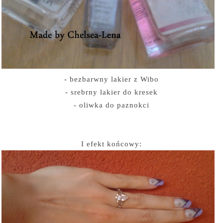
- bezbarwny lakier z Wibo
- srebrny lakier do kresek
- oliwka do paznokci
I efekt końcowy: