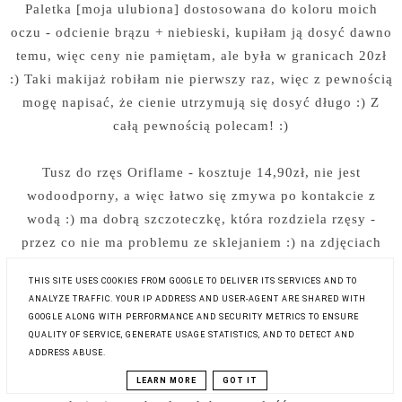
Paletka [moja ulubiona] dostosowana do koloru moich
oczu - odcienie brązu + niebieski, kupiłam ją dosyć dawno
temu, więc ceny nie pamiętam, ale była w granicach 20zł
:) Taki makijaż robiłam nie pierwszy raz, więc z pewnością
mogę napisać, że cienie utrzymują się dosyć długo :) Z
całą pewnością polecam! :)
Tusz do rzęs Oriflame - kosztuje 14,90zł, nie jest
wodoodporny, a więc łatwo się zmywa po kontakcie z
wodą :) ma dobrą szczoteczkę, która rozdziela rzęsy -
przez co nie ma problemu ze sklejaniem :) na zdjęciach
tusz wyszedł trochę blado, bo normalnie jest bardziej
THIS SITE USES COOKIES FROM GOOGLE TO DELIVER ITS SERVICES AND TO
widoczny [może to przez lampę błyskową].
ANALYZE TRAFFIC. YOUR IP ADDRESS AND USER-AGENT ARE SHARED WITH
GOOGLE ALONG WITH PERFORMANCE AND SECURITY METRICS TO ENSURE
Tusz do kresek Oriflame - to jeden z najlepszych jakie
QUALITY OF SERVICE, GENERATE USAGE STATISTICS, AND TO DETECT AND
ADDRESS ABUSE.
miałam! Świetnie mi się z nim pracuje - można wykonać
bez trudu ładną kreskę :) kosztuje również 14,90zł :) po
LEARN MORE
GOT IT