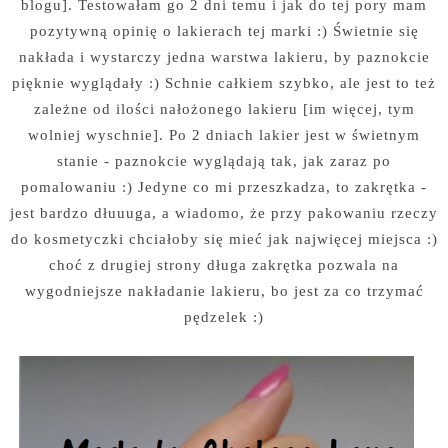
blogu]. Testowałam go 2 dni temu i jak do tej pory mam
pozytywną opinię o lakierach tej marki :) Świetnie się
nakłada i wystarczy jedna warstwa lakieru, by paznokcie
pięknie wyglądały :) Schnie całkiem szybko, ale jest to też
zależne od ilości nałożonego lakieru [im więcej, tym
wolniej wyschnie]. Po 2 dniach lakier jest w świetnym
stanie - paznokcie wyglądają tak, jak zaraz po
pomalowaniu :) Jedyne co mi przeszkadza, to zakrętka -
jest bardzo dłuuuga, a wiadomo, że przy pakowaniu rzeczy
do kosmetyczki chciałoby się mieć jak najwięcej miejsca :)
choć z drugiej strony długa zakrętka pozwala na
wygodniejsze nakładanie lakieru, bo jest za co trzymać
pędzelek :)