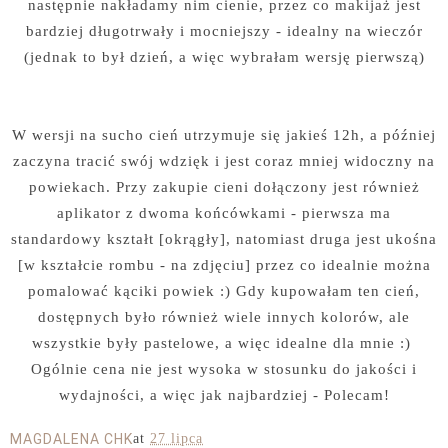
następnie nakładamy nim cienie, przez co makijaż jest
bardziej długotrwały i mocniejszy - idealny na wieczór
(jednak to był dzień, a więc wybrałam wersję pierwszą)
W wersji na sucho cień utrzymuje się jakieś 12h, a później
zaczyna tracić swój wdzięk i jest coraz mniej widoczny na
powiekach. Przy zakupie cieni dołączony jest również
aplikator z dwoma końcówkami - pierwsza ma
standardowy kształt [okrągły], natomiast druga jest ukośna
[w kształcie rombu - na zdjęciu] przez co idealnie można
pomalować kąciki powiek :) Gdy kupowałam ten cień,
dostępnych było również wiele innych kolorów, ale
wszystkie były pastelowe, a więc idealne dla mnie :)
Ogólnie cena nie jest wysoka w stosunku do jakości i
wydajności, a więc jak najbardziej - Polecam!
MAGDALENA CHK
at
27 lipca