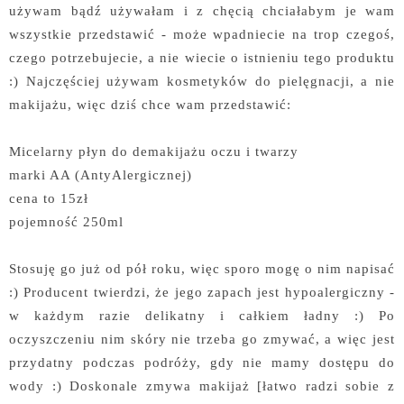
używam bądź używałam i z chęcią chciałabym je wam
wszystkie przedstawić - może wpadniecie na trop czegoś,
czego potrzebujecie, a nie wiecie o istnieniu tego produktu
:) Najczęściej używam kosmetyków do pielęgnacji, a nie
makijażu, więc dziś chce wam przedstawić:
Micelarny płyn do demakijażu oczu i twarzy
marki AA (AntyAlergicznej)
cena to 15zł
pojemność 250ml
Stosuję go już od pół roku, więc sporo mogę o nim napisać
:) Producent twierdzi, że jego zapach jest hypoalergiczny -
w każdym razie delikatny i całkiem ładny :) Po
oczyszczeniu nim skóry nie trzeba go zmywać, a więc jest
przydatny podczas podróży, gdy nie mamy dostępu do
wody :) Doskonale zmywa makijaż [łatwo radzi sobie z