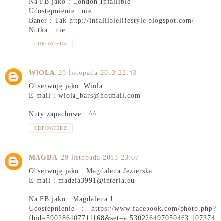
Na FB jako : London Infallible
Udostępnienie : nie
Baner : Tak http://infalliblelifestyle.blogspot.com/
Notka : nie
ODPOWIEDZ
WIOLA
29 listopada 2013 22:43
Obserwuję jako: Wiola
E-mail : wiola_bars@hotmail.com
Nuty zapachowe.. ^^
ODPOWIEDZ
MAGDA
29 listopada 2013 23:07
Obserwuję jako : Magdalena Jezierska
E-mail : madzia3991@interia.eu
Na FB jako : Magdalena J
Udostępnienie : https://www.facebook.com/photo.php?
fbid=590286107711168&set=a.530226497050463.107374