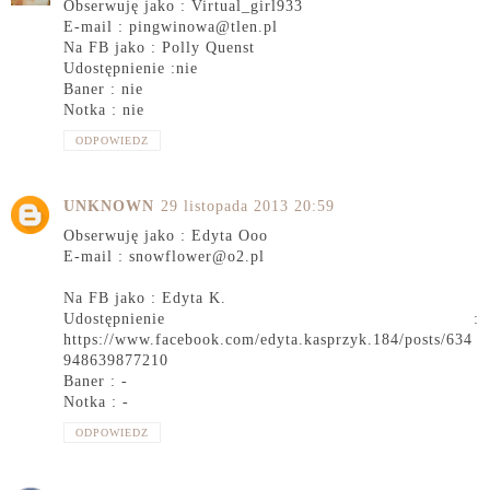
Obserwuję jako : Virtual_girl933
E-mail : pingwinowa@tlen.pl
Na FB jako : Polly Quenst
Udostępnienie :nie
Baner : nie
Notka : nie
ODPOWIEDZ
UNKNOWN
29 listopada 2013 20:59
Obserwuję jako : Edyta Ooo
E-mail : snowflower@o2.pl
Na FB jako : Edyta K.
Udostępnienie :
https://www.facebook.com/edyta.kasprzyk.184/posts/634
948639877210
Baner : -
Notka : -
ODPOWIEDZ