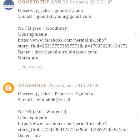
GOODTOTRY.ANN
29 listopada 2013 21:05
Obserwuję jako : goodtotry.ann
E-mail : goodtotry.ann@gmail.com
Na FB jako : Goodtotry
Udostępnienie :
https://www.facebook.com/permalink.php?
story_fbid=263157573837571&id=176356239184372
Baner : http://goodtotry.blogspot.com/
Notka nie
ODPOWIEDZ
ANAISROUE
29 listopada 2013 21:09
Obserwuję jako : Princessa Egoistka
E-mail : wiola606@vp.pl
Na FB jako : Wioleta R.
Udostępnienie :
https://www.facebook.com/permalink.php?
story_fbid=325823084227552&id=170692736407255
Baner : nie