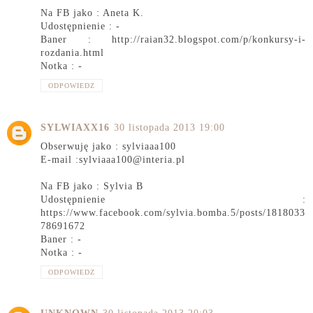
Na FB jako : Aneta K.
Udostępnienie : -
Baner : http://raian32.blogspot.com/p/konkursy-i-
rozdania.html
Notka : -
ODPOWIEDZ
SYLWIAXX16
30 listopada 2013 19:00
Obserwuję jako : sylviaaa100
E-mail :sylviaaa100@interia.pl
Na FB jako : Sylvia B
Udostępnienie :
https://www.facebook.com/sylvia.bomba.5/posts/1818033
78691672
Baner : -
Notka : -
ODPOWIEDZ