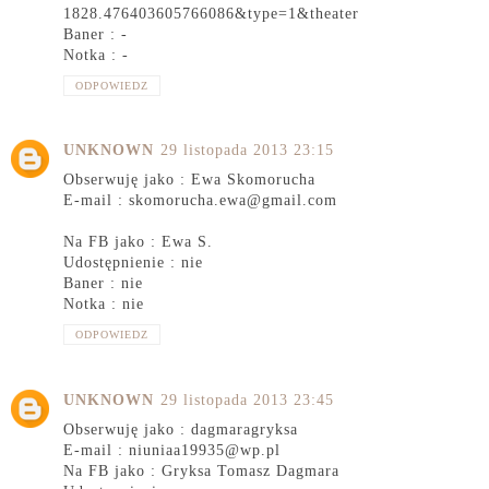
1828.476403605766086&type=1&theater
Baner : -
Notka : -
ODPOWIEDZ
UNKNOWN
29 listopada 2013 23:15
Obserwuję jako : Ewa Skomorucha
E-mail : skomorucha.ewa@gmail.com
Na FB jako : Ewa S.
Udostępnienie : nie
Baner : nie
Notka : nie
ODPOWIEDZ
UNKNOWN
29 listopada 2013 23:45
Obserwuję jako : dagmaragryksa
E-mail : niuniaa19935@wp.pl
Na FB jako : Gryksa Tomasz Dagmara