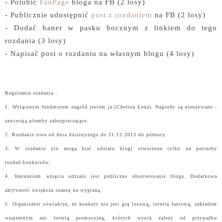
- Polubić
FanPage
bloga na FB (2 losy)
- Publicznie udostępnić
post z rozdaniem
na FB (2 losy)
- Dodać baner w pasku bocznym z linkiem do tego
rozdania (3 losy)
- Napisać post o rozdaniu na własnym blogu (4 losy)
Regulamin rozdania :
1. Wyłącznym fundatorem nagród jestem ja (Chelsea Lena).
Nagrody są nieużywane -
zawierają plomby zabezpieczające.
2. Rozdanie trwa od dnia dzisiejszego do 31.12.2013 do północy.
3. W rozdaniu nie mogą brać udziału blogi stworzone tylko na potrzeby
rozdań/konkursów.
4. Warunkiem wzięcia udziału jest publiczne obserwowanie bloga. Dodatkowa
aktywność zwiększa szansę na wygraną.
5. Organizator oświadcza, że konkurs nie jest grą losową, loterią fantową, zakładem
wzajemnym ani loterią promocyjną, których wynik zależy od przypadku