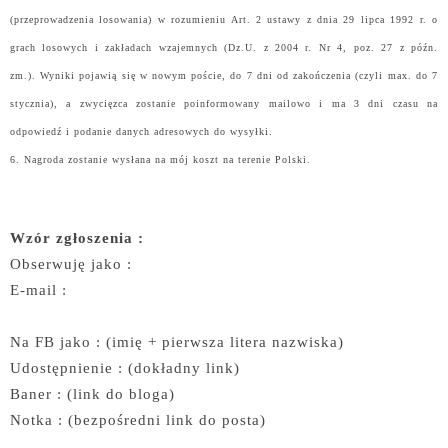
(przeprowadzenia losowania) w rozumieniu Art. 2 ustawy z dnia 29 lipca 1992 r. o
grach losowych i zakładach wzajemnych (Dz.U. z 2004 r. Nr 4, poz. 27 z późn.
zm.).
Wyniki pojawią się w nowym poście, do 7 dni od zakończenia (czyli max. do 7
stycznia), a zwycięzca zostanie poinformowany mailowo i ma 3 dni czasu na
odpowiedź i podanie danych adresowych do wysyłki.
6. Nagroda zostanie wysłana na mój koszt na terenie Polski.
Wzór zgłoszenia :
Obserwuję jako :
E-mail :
Na FB jako : (imię + pierwsza litera nazwiska)
Udostępnienie : (dokładny link)
Baner : (link do bloga)
Notka : (bezpośredni link do posta)