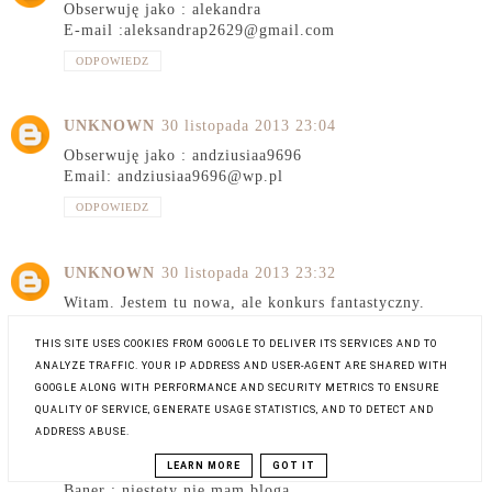
Obserwuję jako : alekandra
E-mail :aleksandrap2629@gmail.com
ODPOWIEDZ
UNKNOWN
30 listopada 2013 23:04
Obserwuję jako : andziusiaa9696
Email: andziusiaa9696@wp.pl
ODPOWIEDZ
UNKNOWN
30 listopada 2013 23:32
Witam. Jestem tu nowa, ale konkurs fantastyczny.
Obserwuję jako : Paula Sypień
THIS SITE USES COOKIES FROM GOOGLE TO DELIVER ITS SERVICES AND TO
E-mail : pola7@spoko.pl
ANALYZE TRAFFIC. YOUR IP ADDRESS AND USER-AGENT ARE SHARED WITH
GOOGLE ALONG WITH PERFORMANCE AND SECURITY METRICS TO ENSURE
Na FB jako : Paula S.
QUALITY OF SERVICE, GENERATE USAGE STATISTICS, AND TO DETECT AND
Udostępnienie :
ADDRESS ABUSE.
https://www.facebook.com/paula.sypien.7/posts/1823078
LEARN MORE
GOT IT
58640652
Baner : niestety nie mam bloga