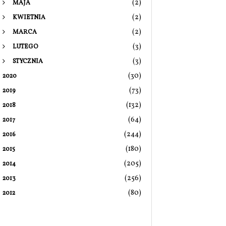
(2)
MAJA
(2)
KWIETNIA
(2)
MARCA
(3)
LUTEGO
(3)
STYCZNIA
(30)
2020
(73)
2019
(132)
2018
(64)
2017
(244)
2016
(180)
2015
(205)
2014
(256)
2013
(80)
2012