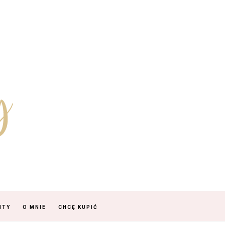
NTY
O MNIE
CHCĘ KUPIĆ