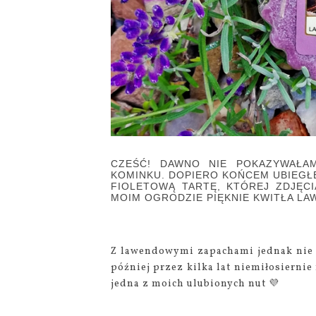
CZEŚĆ! DAWNO NIE POKAZYWAŁ
KOMINKU. DOPIERO KOŃCEM UBIEGŁ
FIOLETOWĄ TARTĘ, KTÓREJ ZDJĘC
MOIM OGRODZIE PIĘKNIE KWITŁA L
Z lawendowymi zapachami jednak nie z
później przez kilka lat niemiłosiernie
jedna z moich ulubionych nut 💜