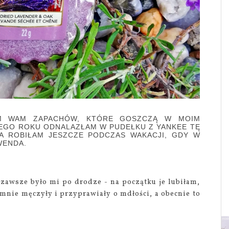
AM WAM ZAPACHÓW, KTÓRE GOSZCZĄ W MOIM
EGO ROKU ODNALAZŁAM W PUDEŁKU Z YANKEE TĘ
IA ROBIŁAM JESZCZE PODCZAS WAKACJI, GDY W
AWENDA.
awsze było mi po drodze - na początku je lubiłam,
 mnie męczyły i przyprawiały o mdłości, a obecnie to