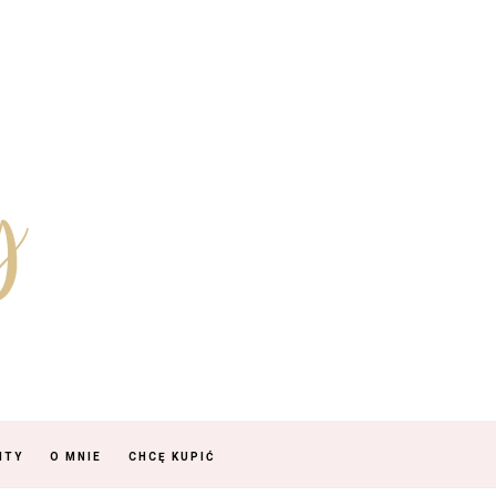
NTY
O MNIE
CHCĘ KUPIĆ