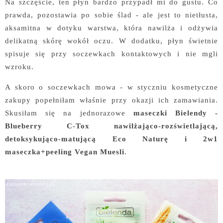
Na szczęście, ten płyn bardzo przypadł mi do gustu. Co
prawda, pozostawia po sobie ślad - ale jest to nietłusta,
aksamitna w dotyku warstwa, która nawilża i odżywia
delikatną skórę wokół oczu. W dodatku, płyn świetnie
spisuje się przy soczewkach kontaktowych i nie mgli
wzroku.
A skoro o soczewkach mowa - w styczniu kosmetyczne
zakupy popełniłam właśnie przy okazji ich zamawiania.
Skusiłam się na jednorazowe
maseczki Bielendy -
Blueberry C-Tox nawilżająco-rozświetlającą,
detoksykująco-matującą Eco Naturę i 2w1
maseczka+peeling Vegan Muesli
.