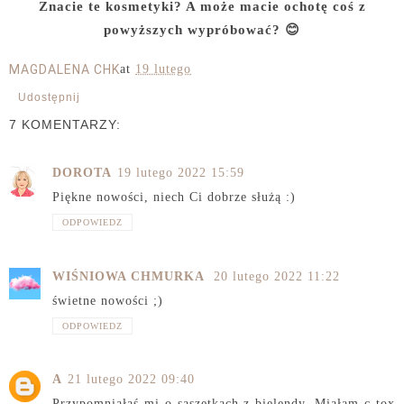
Znacie te kosmetyki? A może macie ochotę coś z
powyższych wypróbować? 😊
MAGDALENA CHK
at
19 lutego
Udostępnij
7 KOMENTARZY:
DOROTA
19 lutego 2022 15:59
Piękne nowości, niech Ci dobrze służą :)
ODPOWIEDZ
WIŚNIOWA CHMURKA
20 lutego 2022 11:22
świetne nowości ;)
ODPOWIEDZ
A
21 lutego 2022 09:40
Przypomniałaś mi o saszetkach z bielendy. Miałam c-tox