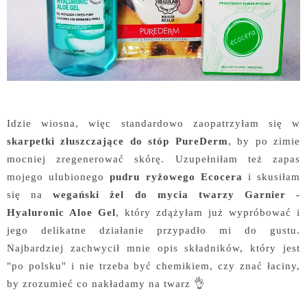
Idzie wiosna, więc standardowo zaopatrzyłam się w
skarpetki złuszczające do stóp PureDerm
, by po zimie
mocniej zregenerować skórę. Uzupełniłam też zapas
mojego ulubionego
pudru ryżowego Ecocera
i skusiłam
się na
wegański żel do mycia twarzy Garnier -
Hyaluronic Aloe Gel
, który zdążyłam już wypróbować i
jego delikatne działanie przypadło mi do gustu.
Najbardziej zachwycił mnie opis składników, który jest
"po polsku" i nie trzeba być chemikiem, czy znać łaciny,
by zrozumieć co nakładamy na twarz 👌