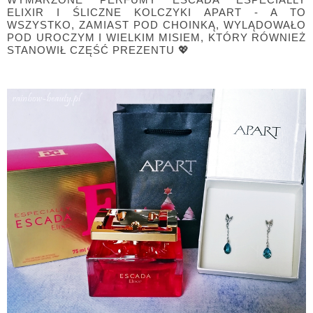
ELIXIR I ŚLICZNE KOLCZYKI APART - A TO
WSZYSTKO, ZAMIAST POD CHOINKĄ, WYLĄDOWAŁO
POD UROCZYM I WIELKIM MISIEM, KTÓRY RÓWNIEŻ
STANOWIŁ CZĘŚĆ PREZENTU 💖