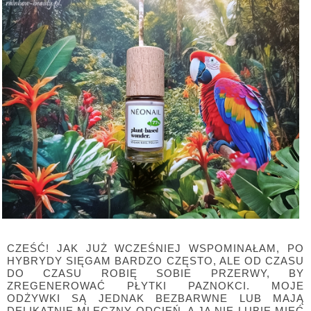
CZEŚĆ! JAK JUŻ WCZEŚNIEJ WSPOMINAŁAM, PO
HYBRYDY SIĘGAM BARDZO CZĘSTO, ALE OD CZASU
DO CZASU ROBIĘ SOBIE PRZERWY, BY
ZREGENEROWAĆ PŁYTKI PAZNOKCI. MOJE
ODŻYWKI SĄ JEDNAK BEZBARWNE LUB MAJĄ
DELIKATNIE MLECZNY ODCIEŃ, A JA NIE LUBIĘ MIEĆ