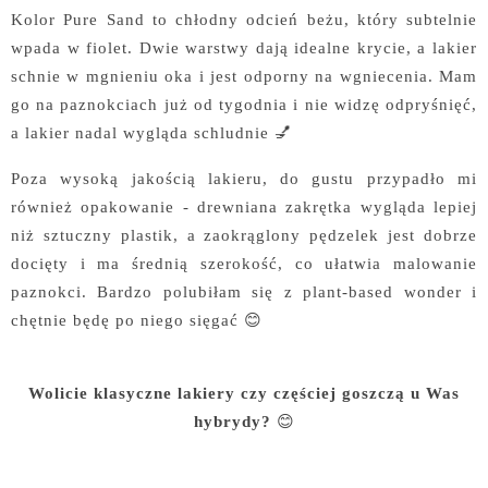
Kolor Pure Sand to chłodny odcień beżu, który subtelnie
wpada w fiolet. Dwie warstwy dają idealne krycie, a lakier
schnie w mgnieniu oka i jest odporny na wgniecenia. Mam
go na paznokciach już od tygodnia i nie widzę odpryśnięć,
a lakier nadal wygląda schludnie 💅
Poza wysoką jakością lakieru, do gustu przypadło mi
również opakowanie - drewniana zakrętka wygląda lepiej
niż sztuczny plastik, a zaokrąglony pędzelek jest dobrze
docięty i ma średnią szerokość, co ułatwia malowanie
paznokci. Bardzo polubiłam się z plant-based wonder i
chętnie będę po niego sięgać 😊
Wolicie klasyczne lakiery czy częściej goszczą u Was
hybrydy?
😊