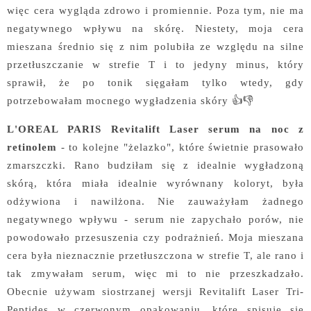
więc cera wygląda zdrowo i promiennie. Poza tym, nie ma
negatywnego wpływu na skórę. Niestety, moja cera
mieszana średnio się z nim polubiła ze względu na silne
przetłuszczanie w strefie T i to jedyny minus, który
sprawił, że po tonik sięgałam tylko wtedy, gdy
potrzebowałam mocnego wygładzenia skóry 👍👎
L'OREAL PARIS Revitalift Laser serum na noc z
retinolem
- to kolejne "żelazko", które świetnie prasowało
zmarszczki. Rano budziłam się z idealnie wygładzoną
skórą, która miała idealnie wyrównany koloryt, była
odżywiona i nawilżona. Nie zauważyłam żadnego
negatywnego wpływu - serum nie zapychało porów, nie
powodowało przesuszenia czy podrażnień. Moja mieszana
cera była nieznacznie przetłuszczona w strefie T, ale rano i
tak zmywałam serum, więc mi to nie przeszkadzało.
Obecnie używam siostrzanej wersji Revitalift Laser Tri-
Peptides w czerwonym opakowaniu, które spisuje się