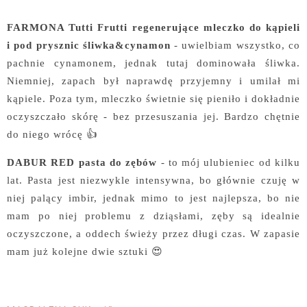
FARMONA Tutti Frutti regenerujące mleczko do kąpieli
i pod prysznic śliwka&cynamon
- uwielbiam wszystko, co
pachnie cynamonem, jednak tutaj dominowała śliwka.
Niemniej, zapach był naprawdę przyjemny i umilał mi
kąpiele. Poza tym, mleczko świetnie się pieniło i dokładnie
oczyszczało skórę - bez przesuszania jej. Bardzo chętnie
do niego wrócę 👍
DABUR RED pasta do zębów
- to mój ulubieniec od kilku
lat. Pasta jest niezwykle intensywna, bo głównie czuję w
niej palący imbir, jednak mimo to jest najlepsza, bo nie
mam po niej problemu z dziąsłami, zęby są idealnie
oczyszczone, a oddech świeży przez długi czas. W zapasie
mam już kolejne dwie sztuki 😍