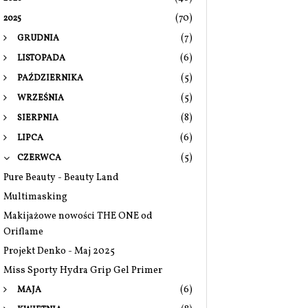
(70)
2025
(7)
GRUDNIA
(6)
LISTOPADA
(5)
PAŹDZIERNIKA
(5)
WRZEŚNIA
(8)
SIERPNIA
(6)
LIPCA
(5)
CZERWCA
Pure Beauty - Beauty Land
Multimasking
Makijażowe nowości THE ONE od
Oriflame
Projekt Denko - Maj 2025
Miss Sporty Hydra Grip Gel Primer
(6)
MAJA