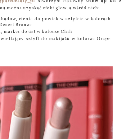
purebeauty_pl
stworzyło cudowny
Glow up kit
z
u można uzyskać efekt glow, a wśród nich:
hadow, cienie do powiek w sztyfcie w kolorach
 Desert Bronze
, marker do ust w kolorze Chili
wietlający sztyft do makijażu w kolorze Grape