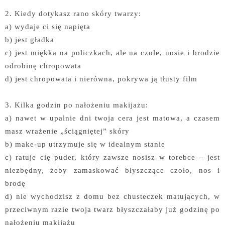
2. Kiedy dotykasz rano skóry twarzy:
a) wydaje ci się napięta
b) jest gładka
c) jest miękka na policzkach, ale na czole, nosie i brodzie
odrobinę chropowata
d) jest chropowata i nierówna, pokrywa ją tłusty film
3. Kilka godzin po nałożeniu makijażu:
a) nawet w upalnie dni twoja cera jest matowa, a czasem
masz wrażenie „ściągniętej” skóry
b) make-up utrzymuje się w idealnym stanie
c) ratuje cię puder, który zawsze nosisz w torebce – jest
niezbędny, żeby zamaskować błyszczące czoło, nos i
brodę
d) nie wychodzisz z domu bez chusteczek matujących, w
przeciwnym razie twoja twarz błyszczałaby już godzinę po
nałożeniu makijażu