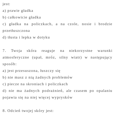
jest:
a) prawie gładka
b) całkowicie gładka
c) gładka na policzkach, a na czole, nosie i brodzie
przetłuszczona
d) tłusta i lepka w dotyku
7. Twoja skóra reaguje na niekorzystne warunki
atmosferyczne (upał, mróz, silny wiatr) w następujący
sposób:
a) jest przesuszona, łuszczy się
b) nie masz z nią żadnych problemów
c) piecze na skroniach i policzkach
d) nie ma żadnych podrażnień, ale czasem po opalaniu
pojawia się na niej więcej wyprysków
8. Odcień twojej skóry jest: