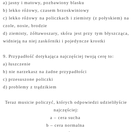
a) jasny i matowy, pozbawiony blasku
b) lekko różowy, czasem brzoskwiniowy
c) lekko różowy na policzkach i ziemisty (z połyskiem) na
czole, nosie, brodzie
d) ziemisty, żółtawoszary, skóra jest przy tym błyszcząca,
widnieją na niej zaskórniki i pojedyncze krostki
9. Przypadłość dotykająca najczęściej twoją cerę to:
a) łuszczenie
b) nie narzekasz na żadne przypadłości
c) przesuszone policzki
d) problemy z trądzikiem
Teraz musicie policzyć, których odpowiedzi udzieliłyście
najczęściej:
a – cera sucha
b – cera normalna