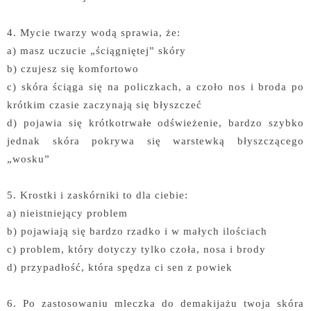
4. Mycie twarzy wodą sprawia, że:
a) masz uczucie „ściągniętej” skóry
b) czujesz się komfortowo
c) skóra ściąga się na policzkach, a czoło nos i broda po
krótkim czasie zaczynają się błyszczeć
d) pojawia się krótkotrwałe odświeżenie, bardzo szybko
jednak skóra pokrywa się warstewką błyszczącego
„wosku”
5. Krostki i zaskórniki to dla ciebie:
a) nieistniejący problem
b) pojawiają się bardzo rzadko i w małych ilościach
c) problem, który dotyczy tylko czoła, nosa i brody
d) przypadłość, która spędza ci sen z powiek
6. Po zastosowaniu mleczka do demakijażu twoja skóra