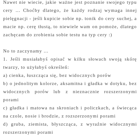
Nawet nie wiecie, jakie ważne jest poznanie swojego typu
cery ... Choćby dlatego, że każdy rodzaj wymaga innej
pielęgnacji - jeśli kupicie sobie np. tonik do cery suchej, a
macie np. cerę tłustą, to niewiele wam on pomoże, dlatego
zachęcam do zrobienia sobie testu na typ cery :)
No to zaczynamy ...
1. Jeśli musiałabyś opisać w kilku słowach swoją skórę
twarzy, to użyłabyś określeń:
a) cienka, łuszcząca się, bez widocznych porów
b) o jednolitym kolorze, aksamitna i gładka w dotyku, bez
widocznych porów lub z nieznacznie rozszerzonymi
porami
c) gładka i matowa na skroniach i policzkach, a świecąca
na czole, nosie i brodzie, z rozszerzonymi porami
d) gruba, ziemista, błyszcząca, z wyraźnie widocznymi
rozszerzonymi porami