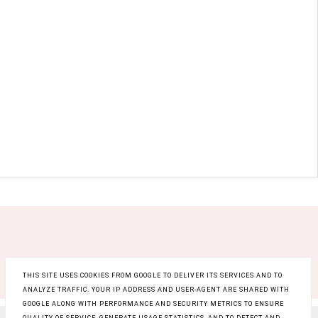
THIS SITE USES COOKIES FROM GOOGLE TO DELIVER ITS SERVICES AND TO
ANALYZE TRAFFIC. YOUR IP ADDRESS AND USER-AGENT ARE SHARED WITH
GOOGLE ALONG WITH PERFORMANCE AND SECURITY METRICS TO ENSURE
QUALITY OF SERVICE, GENERATE USAGE STATISTICS, AND TO DETECT AND