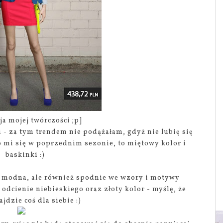
cja mojej twórczości ;p]
- za tym trendem nie podążałam, gdyż nie lubię się
ło mi się w poprzednim sezonie, to miętowy kolor i
baskinki :)
st modna, ale również spodnie we wzory i motywy
 odcienie niebieskiego oraz złoty kolor - myślę, że
jdzie coś dla siebie :)