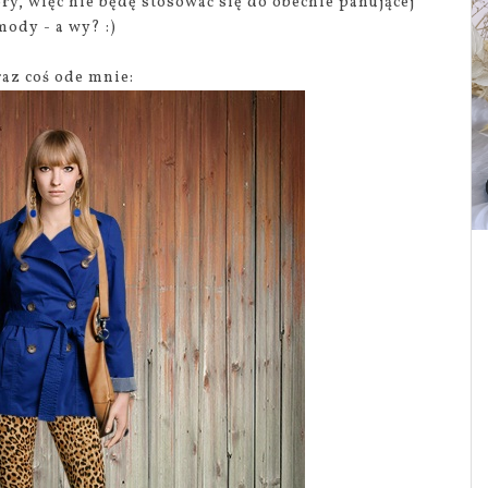
ry, więc nie będę stosować się do obecnie panującej
mody - a wy? :)
raz coś ode mnie: