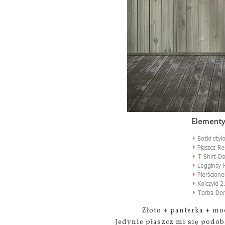
Złoto + panterka + moc
Jedynie płaszcz mi się podob