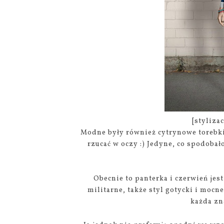
[styliza
Modne były również cytrynowe torebki 
rzucać w oczy :) Jedyne, co spodoba
Obecnie to panterka i czerwień je
militarne, także styl gotycki i mocne
każda zna