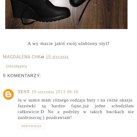
A wy macie jakiś swój ulubiony styl?
MAGDALENA CHK
at
19 stycznia
Udostępnij
5 KOMENTARZY:
TEST
19 stycznia 2013 09:10
Ja w sumie mam różnego rodzaju buty i na różne okazje.
Jazzówki są bardzo fajne,już jedne schodziłam
całkowicie:D No a podróży w takich bucikach nie
zazdroszczę;) pozdrawiam!
ODPOWIEDZ