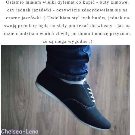
Ostatnio miałam wielki dylemat co kupić - buty zimowe,
czy jednak jazzówki - oczywiście zdecydowałam się na
czarne jazzówki :) Uwielbiam styl tych butów, jednak na
swoją premierę będą musiały poczekać do wiosny - jak na
razie chodziłam w nich chwilę po domu i muszę przyznać,
że są mega wygodne :)