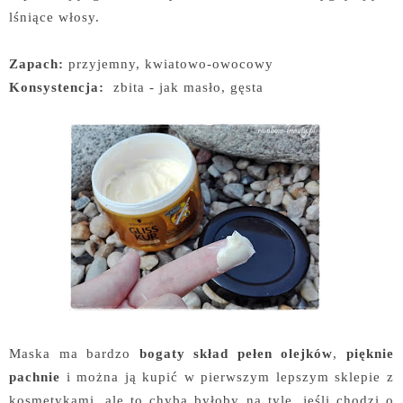
lśniące włosy.
Zapach:
przyjemny, kwiatowo-owocowy
Konsystencja:
zbita - jak masło, gęsta
Maska ma bardzo
bogaty skład pełen olejków
,
pięknie
pachnie
i można ją kupić w pierwszym lepszym sklepie z
kosmetykami, ale to chyba byłoby na tyle, jeśli chodzi o