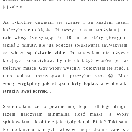
jej zalety...
Aż 3-krotnie dawałam jej szansę i za każdym razem
kończyło się to klęską. Pierwszym razem nałożyłam ją na
całe włosy (zaczynając +/- 10 cm od skóry głowy) na
jakieś 3 minuty, ale już podczas spłukiwania zauważyłam,
że włosy są
dziwnie zbite
. Postanowiłam nie używać
kolejnych kosmetyków, by nie obciążyć włosów po tak
treściwej masce. Gdy włosy wyschły, położyłam się spać, a
rano podczas rozczesywania przeżyłam szok 😱 Moje
włosy
wyglądały jak strąki i były lepkie
, a w dodatku
straciły swój połysk
...
Stwierdziłam, że to pewnie mój błąd - dlatego drugim
razem nałożyłam minimalną ilość maski, a włosy
spłukiwałam tak obficie jak nigdy dotąd. Efekt? Taki sam!
Po dotknięciu suchych włosów moje dłonie całe się