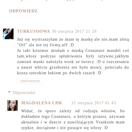
ODPOWIEDZ
TURKUSOOWA
30 sierpnia 2017 21:29
Już się wystraszyłam że mam tę maskę ale nie,mam złotą
"Oil" ale nie tej firmy,uff :D
Ja taki koszmar miałam z maską Cosnature mandel coś
tam,włosy podczas spłukiwania były sztywne,jakbym
zamiast maski nałożyła wosk ze świecy :D o rozczesaniu
a nawet wbiciu grzebienia nie było mowy, poleciała do
kosza szerokim łukiem po dwóch razach :D
ODPOWIEDZ
Odpowiedzi
MAGDALENA CHK
31 sierpnia 2017 01:43
Widać, że sporo zależy od rodzaju włosów, bo
dokładnie tego Cosnature, o którym piszesz, używam
aktualnie i w duecie z nawilżającym Viankiem mam
sypkie, dociążone i nie puszące się włosy :D