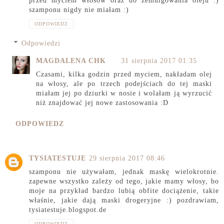
przed myciem włosów oraz do zemulgowania oleju :)
szamponu nigdy nie miałam :)
ODPOWIEDZ
Odpowiedzi
MAGDALENA CHK
31 sierpnia 2017 01:35
Czasami, kilka godzin przed myciem, nakładam olej
na włosy, ale po trzech podejściach do tej maski
miałam jej po dziurki w nosie i wolałam ją wyrzucić
niż znajdować jej nowe zastosowania :D
ODPOWIEDZ
TYSIATESTUJE
29 sierpnia 2017 08:46
szamponu nie używałam, jednak maskę wielokrotnie.
zapewne wszystko zależy od tego, jakie mamy włosy, bo
moje na przykład bardzo lubią obfite dociążenie, takie
właśnie, jakie dają maski drogeryjne :) pozdrawiam,
tysiatestuje.blogspot.de
ODPOWIEDZ