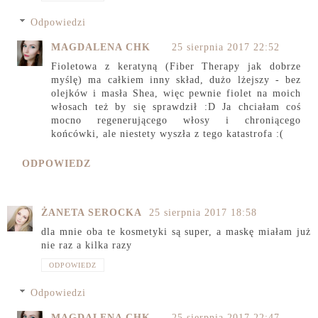
Odpowiedzi
MAGDALENA CHK
25 sierpnia 2017 22:52
Fioletowa z keratyną (Fiber Therapy jak dobrze
myślę) ma całkiem inny skład, dużo lżejszy - bez
olejków i masła Shea, więc pewnie fiolet na moich
włosach też by się sprawdził :D Ja chciałam coś
mocno regenerującego włosy i chroniącego
końcówki, ale niestety wyszła z tego katastrofa :(
ODPOWIEDZ
ŻANETA SEROCKA
25 sierpnia 2017 18:58
dla mnie oba te kosmetyki są super, a maskę miałam już
nie raz a kilka razy
ODPOWIEDZ
Odpowiedzi
MAGDALENA CHK
25 sierpnia 2017 22:47