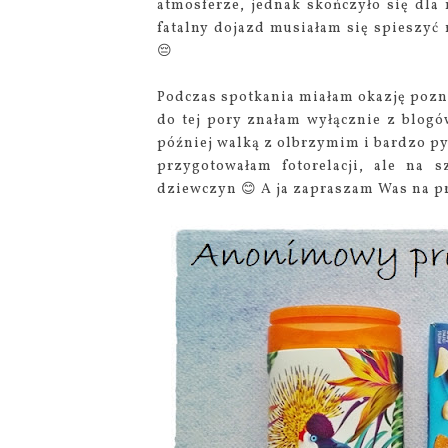
atmosferze, jednak skończyło się dl
fatalny dojazd musiałam się spieszyć 
😔
Podczas spotkania miałam okazję pozna
do tej pory znałam wyłącznie z blogó
później walką z olbrzymim i bardzo py
przygotowałam fotorelacji, ale na s
dziewczyn 😊 A ja zapraszam Was na p