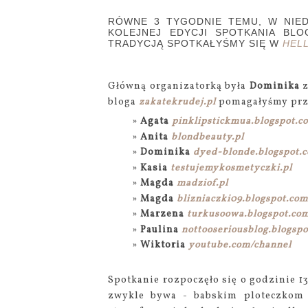
RÓWNE 3 TYGODNIE TEMU, W NIED
KOLEJNEJ EDYCJI SPOTKANIA BL
TRADYCJĄ SPOTKAŁYŚMY SIĘ W
HELL
Główną organizatorką była
Dominika
z
bloga
zakatekrudej.pl
pomagałyśmy przy 
Agata
pinklipstickmua.blogspot.c
Anita
blondbeauty.pl
Dominika
dyed-blonde.blogspot.
Kasia
testujemykosmetyczki.pl
Magda
madziof.pl
Magda
blizniaczki09.blogspot.com
Marzena
turkusoowa.blogspot.co
Paulina
nottooseriousblog.blogsp
Wiktoria
youtube.com/channel
Spotkanie rozpoczęło się o godzinie 13
zwykle bywa - babskim ploteczkom n