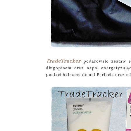
TradeTracker
podarowało zestaw id
długopisem oraz napój energetyzują
postaci balsamu do ust Perfecta oraz ml