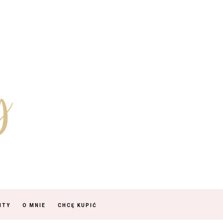
NTY
O MNIE
CHCĘ KUPIĆ