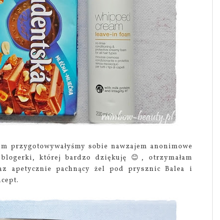
azem przygotowywałyśmy sobie nawzajem anonimowe
logerki, której bardzo dziękuję 😊, otrzymałam
az apetycznie pachnący żel pod prysznic Balea i
cept.