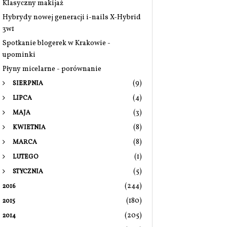
Klasyczny makijaż
Hybrydy nowej generacji i-nails X-Hybrid
3w1
Spotkanie blogerek w Krakowie -
upominki
Płyny micelarne - porównanie
(9)
SIERPNIA
(4)
LIPCA
(3)
MAJA
(8)
KWIETNIA
(8)
MARCA
(1)
LUTEGO
(5)
STYCZNIA
(244)
2016
(180)
2015
(205)
2014