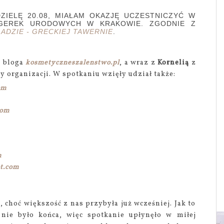
ZIELĘ 20.08, MIAŁAM OKAZJĘ UCZESTNICZYĆ W
OGEREK URODOWYCH W KRAKOWIE. ZGODNIE Z
ADZIE - GRECKIEJ TAWERNIE
.
 bloga
kosmetyczneszalenstwo.pl
, a wraz z
Kornelią
z
organizacji. W spotkaniu wzięły udział także:
om
com
m
ot.com
, choć większość z nas przybyła już wcześniej. Jak to
ie było końca, więc spotkanie upłynęło w miłej