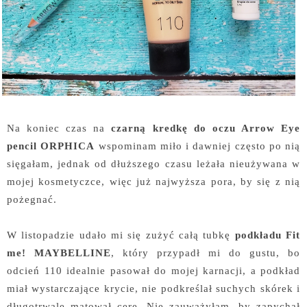
Na koniec czas na
czarną kredkę do oczu Arrow Eye
pencil ORPHICA
wspominam miło i dawniej często po nią
sięgałam, jednak od dłuższego czasu leżała nieużywana w
mojej kosmetyczce, więc już najwyższa pora, by się z nią
pożegnać.
W listopadzie udało mi się zużyć całą tubkę
podkładu Fit
me! MAYBELLINE
, który przypadł mi do gustu, bo
odcień 110 idealnie pasował do mojej karnacji, a podkład
miał wystarczające krycie, nie podkreślał suchych skórek i
długotrwale matował cerę. Nie zauważyłam, by zapychał