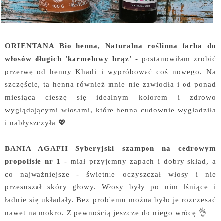
ORIENTANA Bio henna, Naturalna roślinna farba do
włosów długich 'karmelowy brąz'
- postanowiłam zrobić
przerwę od henny Khadi i wypróbować coś nowego. Na
szczęście, ta henna również mnie nie zawiodła i od ponad
miesiąca cieszę się idealnym kolorem i zdrowo
wyglądającymi włosami, które henna cudownie wygładziła
i nabłyszczyła 💖
BANIA AGAFII Syberyjski szampon na cedrowym
propolisie nr 1
- miał przyjemny zapach i dobry skład, a
co najważniejsze - świetnie oczyszczał włosy i nie
przesuszał skóry głowy. Włosy były po nim lśniące i
ładnie się układały. Bez problemu można było je rozczesać
nawet na mokro. Z pewnością jeszcze do niego wrócę 👌