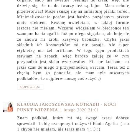
Organic shop ma świetne peelingi do ciała, więc nie
dziwię się, że te do twarzy też są fajne. Mam ochotę
przetestować! Może skuszę się na miniaturę pianki foreo.
Minimalizowanie porów jest bardzo pożądanym przeze
mnie efektem. Rexonę uwielbiam, w takiej formie
jeszcze nie miałam. Wczoraj widziałam w biedronce ten
szampon bania agafii. Już po niego sięgałam, ale boję się
że znowu mi zrobi krzywdę babuszka. Chyba jakiś
składnik ich kosmetyków mi nie pasuje. Ale super
etykietkę ma żel oriflame. W tego typu produktach
stawiam na zapach, więc bardzo żałuję że w tym
przypadku jest słabo wyczuwalny. Fit me kocham, co
jakiś czas do niego z przyjemnością wracam. Teraz też z
chęcią bym go ponosiła, ale mam tyle otwartych
podkładów, że najpierw muszę coś zużyć ;)
ODPOWIEDZ
KLAUDIA JAROSZEWSKA-KOTRADII - KOCI
PUNKT WIDZENIA
1 lutego 2020 21:01
Znam podkład, który mi się swego czasu dobrze
sprawdził. Lubię szampony i odżywki Bania Agafia ;) no
1 chyba nie miałam, ale teraz mam 4 i 5 :)