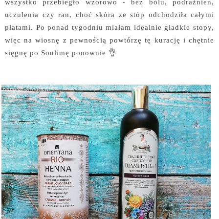
wszystko przebiegło wzorowo - bez bólu, podrażnień,
uczulenia czy ran, choć skóra ze stóp odchodziła całymi
płatami. Po ponad tygodniu miałam idealnie gładkie stopy,
więc na wiosnę z pewnością powtórzę tę kurację i chętnie
sięgnę po Soulimę ponownie 👌