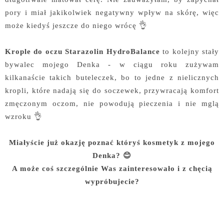
pory i miał jakikolwiek negatywny wpływ na skórę, więc
może kiedyś jeszcze do niego wrócę 👌
Krople do oczu Starazolin HydroBalance
to kolejny stały
bywalec mojego Denka - w ciągu roku zużywam
kilkanaście takich buteleczek, bo to jedne z nielicznych
kropli, które nadają się do soczewek, przywracają komfort
zmęczonym oczom, nie powodują pieczenia i nie mglą
wzroku 👌
Miałyście już okazję poznać któryś kosmetyk z mojego
Denka? 😊
A może coś szczególnie Was zainteresowało i z chęcią
wypróbujecie?