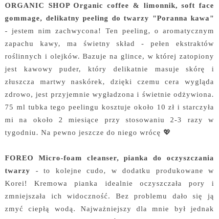
ORGANIC SHOP Organic coffee & limonnik, soft face
gommage, delikatny peeling do twarzy "Poranna kawa"
- jestem nim zachwycona! Ten peeling, o aromatycznym
zapachu kawy, ma świetny skład - pełen ekstraktów
roślinnych i olejków. Bazuje na glince, w której zatopiony
jest kawowy puder, który delikatnie masuje skórę i
złuszcza martwy naskórek, dzięki czemu cera wygląda
zdrowo, jest przyjemnie wygładzona i świetnie odżywiona.
75 ml tubka tego peelingu kosztuje około 10 zł i starczyła
mi na około 2 miesiące przy stosowaniu 2-3 razy w
tygodniu. Na pewno jeszcze do niego wrócę 💖
FOREO Micro-foam cleanser, pianka do oczyszczania
twarzy
- to kolejne cudo, w dodatku produkowane w
Korei! Kremowa pianka idealnie oczyszczała pory i
zmniejszała ich widoczność. Bez problemu dało się ją
zmyć ciepłą wodą. Najważniejszy dla mnie był jednak