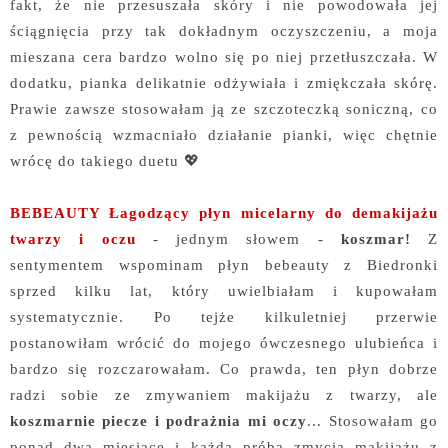
fakt, że nie przesuszała skóry i nie powodowała jej
ściągnięcia przy tak dokładnym oczyszczeniu, a moja
mieszana cera bardzo wolno się po niej przetłuszczała. W
dodatku, pianka delikatnie odżywiała i zmiękczała skórę.
Prawie zawsze stosowałam ją ze szczoteczką soniczną, co
z pewnością wzmacniało działanie pianki, więc chętnie
wrócę do takiego duetu 💖
BEBEAUTY Łagodzący płyn micelarny do demakijażu
twarzy i oczu
- jednym słowem -
koszmar!
Z
sentymentem wspominam płyn bebeauty z Biedronki
sprzed kilku lat, który uwielbiałam i kupowałam
systematycznie. Po tejże kilkuletniej przerwie
postanowiłam wrócić do mojego ówczesnego ulubieńca i
bardzo się rozczarowałam. Co prawda, ten płyn dobrze
radzi sobie ze zmywaniem makijażu z twarzy, ale
koszmarnie piecze i podrażnia mi oczy
... Stosowałam go
ponad dwa miesiące i każda próba zmycia makijażu z