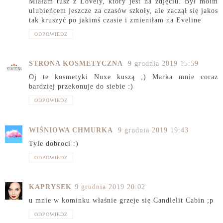
Miałam tusz z Lovely, który jest na zdjęciu. Był moim
ulubieńcem jeszcze za czasów szkoły, ale zaczął się jakos
tak kruszyć po jakimś czasie i zmieniłam na Eveline
ODPOWIEDZ
STRONA KOSMETYCZNA
9 grudnia 2019 15:59
Oj te kosmetyki Nuxe kuszą ;) Marka mnie coraz
bardziej przekonuje do siebie :)
ODPOWIEDZ
WIŚNIOWA CHMURKA
9 grudnia 2019 19:43
Tyle dobroci :)
ODPOWIEDZ
KAPRYSEK
9 grudnia 2019 20:02
u mnie w kominku właśnie grzeje się Candlelit Cabin ;p
ODPOWIEDZ