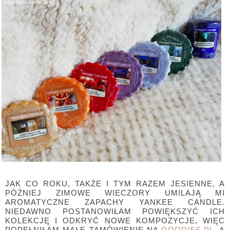
JAK CO ROKU, TAKŻE I TYM RAZEM JESIENNE, A
PÓŹNIEJ ZIMOWE WIECZORY UMILAJĄ MI
AROMATYCZNE ZAPACHY YANKEE CANDLE.
NIEDAWNO POSTANOWIŁAM POWIĘKSZYĆ ICH
KOLEKCJĘ I ODKRYĆ NOWE KOMPOZYCJE, WIĘC
POPEŁNIŁAM MAŁE ZAMÓWIENIE NA
GOODIES.PL
, A