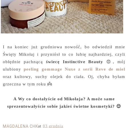
I na koniec już grudniowa nowość, bo odwiedził mnie
Święty Mikołaj i przyniósł to co lubię najbardziej, czyli
obłędnie pachnącą
świecę Instinctive Beauty
😍, mój
ulubiony
peeling gommage Nuxe z serii Reve de miel
oraz kultowy, suchy olejek do ciała. Oj, chyba byłam
grzeczna w tym roku 👼
A Wy co dostałyście od Mikołaja? A może same
sprezentowałyście sobie jakieś świetne kosmetyki? 😊
MAGDALENA CHK
at
03 grudnia