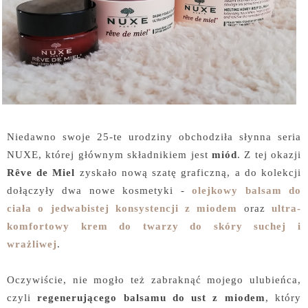
Niedawno swoje 25-te urodziny obchodziła słynna seria
NUXE, której głównym składnikiem jest
miód
. Z tej okazji
Rêve de Miel
zyskało nową szatę graficzną, a do kolekcji
dołączyły dwa nowe kosmetyki -
olejkowy balsam do
ciała o jedwabistej konsystencji z miodem
oraz
ultra-
komfortowy krem do twarzy do skóry suchej i
wrażliwej
.
Oczywiście, nie mogło też zabraknąć mojego ulubieńca,
czyli
regenerującego balsamu do ust z miodem
, który