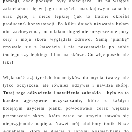
pomógł
, choć początki były obiecujące. Już na wstępie
zakochałam się w jego soczyście marakujowym zapachu
oraz gęstej i nieco lepkiej (jak to trafnie określił
producent) konsystencji. Po kilku dniach używania byłam
nim zachwycona, bo miałam dogłębnie oczyszczone pory
cery i moja skóra wyglądała zdrowo. Samą "piankę"
zmywało się z łatwością i nie pozostawiała po sobie
tłustego czy lepkiego filmu na skórze. Co więc poszło nie
tak?!
Większość azjatyckich kosmetyków do mycia twarzy nie
tylko oczyszcza, ale również odżywia i nawilża skórę.
Tutaj tego odżywienia i nawilżenia zabrakło... było za to
bardzo agresywne oczyszczanie
, które z każdym
kolejnym użyciem pianki powodowało coraz większe
przesuszenie skóry, która zaraz po umyciu stawała się
nieprzyjemnie napięta. Nawet mój ulubiony tonik Nuxe
Aquabella, który w duecie z innymi kosmetykami do