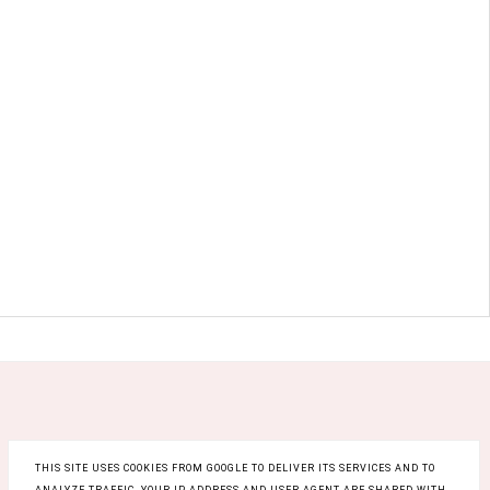
THIS SITE USES COOKIES FROM GOOGLE TO DELIVER ITS SERVICES AND TO
ANALYZE TRAFFIC. YOUR IP ADDRESS AND USER-AGENT ARE SHARED WITH