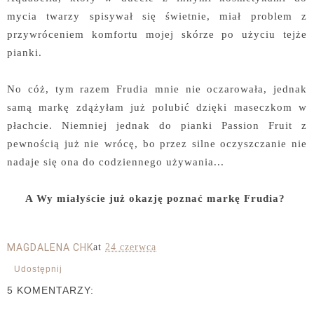
mycia twarzy spisywał się świetnie, miał problem z
przywróceniem komfortu mojej skórze po użyciu tejże
pianki.
No cóż, tym razem Frudia mnie nie oczarowała, jednak
samą markę zdążyłam już polubić dzięki maseczkom w
płachcie. Niemniej jednak do pianki Passion Fruit z
pewnością już nie wrócę, bo przez silne oczyszczanie nie
nadaje się ona do codziennego używania...
A Wy miałyście już okazję poznać markę Frudia?
MAGDALENA CHK
at
24 czerwca
Udostępnij
5 KOMENTARZY: