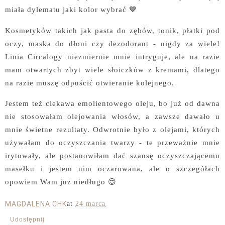
miała dylematu jaki kolor wybrać 💙
Kosmetyków takich jak pasta do zębów, tonik, płatki pod
oczy, maska do dłoni czy dezodorant - nigdy za wiele!
Linia Circalogy niezmiernie mnie intryguje, ale na razie
mam otwartych zbyt wiele słoiczków z kremami, dlatego
na razie muszę odpuścić otwieranie kolejnego.
Jestem też ciekawa emolientowego oleju, bo już od dawna
nie stosowałam olejowania włosów, a zawsze dawało u
mnie świetne rezultaty. Odwrotnie było z olejami, których
używałam do oczyszczania twarzy - te przeważnie mnie
irytowały, ale postanowiłam dać szansę oczyszczającemu
masełku i jestem nim oczarowana, ale o szczegółach
opowiem Wam już niedługo 😍
MAGDALENA CHK
at
24 marca
Udostępnij