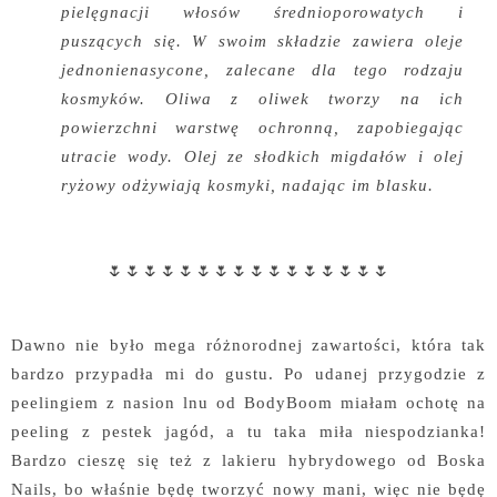
pielęgnacji włosów średnioporowatych i
puszących się. W swoim składzie zawiera oleje
jednonienasycone, zalecane dla tego rodzaju
kosmyków. Oliwa z oliwek tworzy na ich
powierzchni warstwę ochronną, zapobiegając
utracie wody. Olej ze słodkich migdałów i olej
ryżowy odżywiają kosmyki, nadając im blasku.
🌷🌷🌷🌷🌷🌷🌷🌷🌷🌷🌷🌷🌷🌷🌷🌷
Dawno nie było mega różnorodnej zawartości, która tak
bardzo przypadła mi do gustu. Po udanej przygodzie z
peelingiem z nasion lnu od BodyBoom miałam ochotę na
peeling z pestek jagód, a tu taka miła niespodzianka!
Bardzo cieszę się też z lakieru hybrydowego od Boska
Nails, bo właśnie będę tworzyć nowy mani, więc nie będę