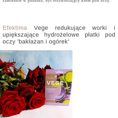
zamiennie w pudełku, był rozświetlający krem pod oczy.
Efektima
Vege redukujące worki i
upiększające hydrożelowe płatki pod
oczy 'bakłażan i ogórek'