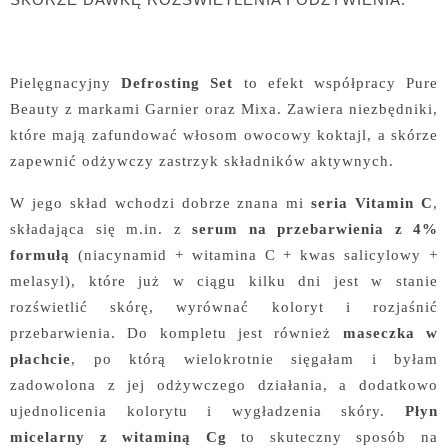
Pielęgnacyjny
Defrosting Set
to efekt współpracy Pure
Beauty z markami Garnier oraz Mixa. Zawiera niezbędniki,
które mają zafundować włosom owocowy koktajl, a skórze
zapewnić odżywczy zastrzyk składników aktywnych.
W jego skład wchodzi dobrze znana mi
seria Vitamin C
,
składająca się m.in. z
serum na przebarwienia z 4%
formułą
(niacynamid + witamina C + kwas salicylowy +
melasyl), które już w ciągu kilku dni jest w stanie
rozświetlić skórę, wyrównać koloryt i rozjaśnić
przebarwienia. Do kompletu jest również
maseczka w
płachcie
, po którą wielokrotnie sięgałam i byłam
zadowolona z jej odżywczego działania, a dodatkowo
ujednolicenia kolorytu i wygładzenia skóry.
Płyn
micelarny z witaminą Cg
to skuteczny sposób na