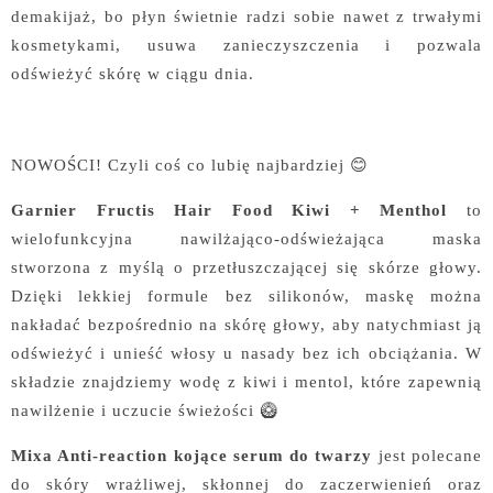
demakijaż, bo płyn świetnie radzi sobie nawet z trwałymi
kosmetykami, usuwa zanieczyszczenia i pozwala
odświeżyć skórę w ciągu dnia.
NOWOŚCI! Czyli coś co lubię najbardziej 😊
Garnier Fructis Hair Food Kiwi + Menthol
to
wielofunkcyjna nawilżająco-odświeżająca maska
stworzona z myślą o przetłuszczającej się skórze głowy.
Dzięki lekkiej formule bez silikonów, maskę można
nakładać bezpośrednio na skórę głowy, aby natychmiast ją
odświeżyć i unieść włosy u nasady bez ich obciążania. W
składzie znajdziemy wodę z kiwi i mentol, które zapewnią
nawilżenie i uczucie świeżości 🥝
Mixa Anti-reaction kojące serum do twarzy
jest polecane
do skóry wrażliwej, skłonnej do zaczerwienień oraz