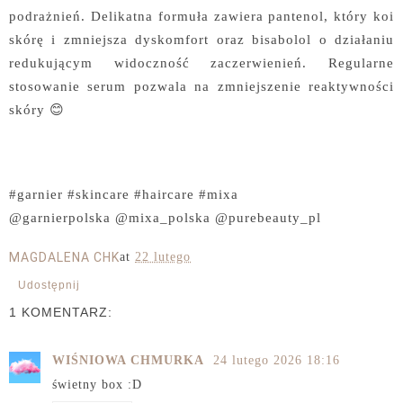
podrażnień. Delikatna formuła zawiera pantenol, który koi
skórę i zmniejsza dyskomfort oraz bisabolol o działaniu
redukującym widoczność zaczerwienień. Regularne
stosowanie serum pozwala na zmniejszenie reaktywności
skóry 😊
#garnier #skincare #haircare #mixa
@garnierpolska @mixa_polska @purebeauty_pl
MAGDALENA CHK
at
22 lutego
Udostępnij
1 KOMENTARZ:
WIŚNIOWA CHMURKA
24 lutego 2026 18:16
świetny box :D