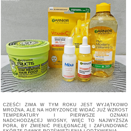
CZEŚĆ! ZIMA W TYM ROKU JEST WYJĄTKOWO
MROŹNA, ALE NA HORYZONCIE WIDAĆ JUŻ WZROST
TEMPERATURY I PIERWSZE OZNAKI
NADCHODZĄCEJ WIOSNY, WIĘC TO NAJWYŻSZA
PORA, BY ZMIENIĆ PIELĘGNACJĘ I ZAFUNDOWAĆ
SKÓRZE DAWKĘ ROZŚWIETLENIA I ODŻYWIENIA.