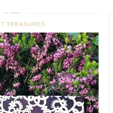
06 lutego
CT TREASURES