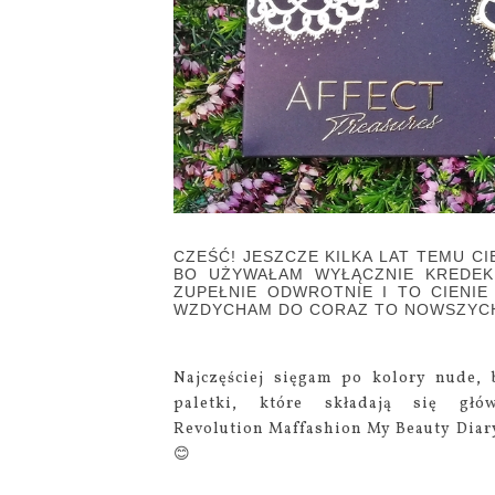
CZEŚĆ! JESZCZE KILKA LAT TEMU CI
BO UŻYWAŁAM WYŁĄCZNIE KREDEK
ZUPEŁNIE ODWROTNIE I TO CIENI
WZDYCHAM DO CORAZ TO NOWSZYCH
Najczęściej sięgam po kolory nude,
paletki, które składają się g
Revolution Maffashion My Beauty Diary
😊