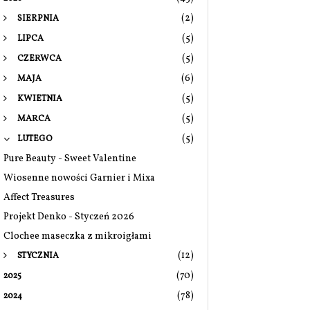
(2)
SIERPNIA
(5)
LIPCA
(5)
CZERWCA
(6)
MAJA
(5)
KWIETNIA
(5)
MARCA
(5)
LUTEGO
Pure Beauty - Sweet Valentine
Wiosenne nowości Garnier i Mixa
Affect Treasures
Projekt Denko - Styczeń 2026
Clochee maseczka z mikroigłami
(12)
STYCZNIA
(70)
2025
(78)
2024