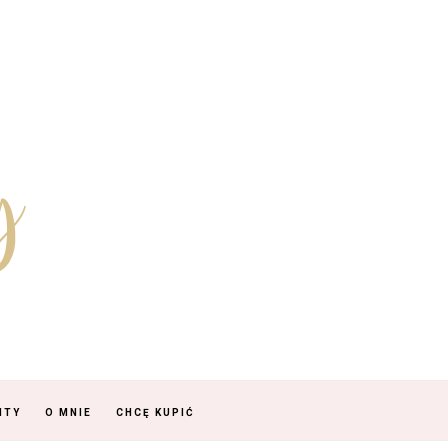
NTY
O MNIE
CHCĘ KUPIĆ