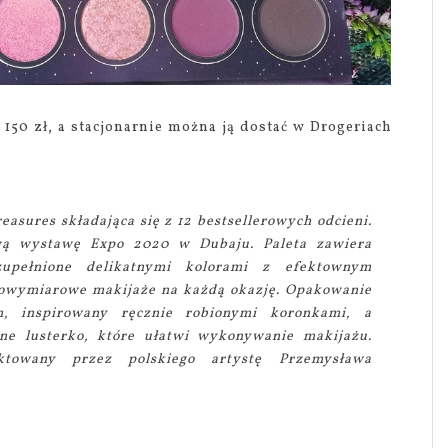
 150 zł, a stacjonarnie można ją dostać w Drogeriach
easures składająca się z 12 bestsellerowych odcieni.
ową wystawę Expo 2020 w Dubaju. Paleta zawiera
zupełnione delikatnymi kolorami z efektownym
lowymiarowe makijaże na każdą okazję. Opakowanie
gn, inspirowany ręcznie robionymi koronkami, a
e lusterko, które ułatwi wykonywanie makijażu.
ektowany przez polskiego artystę Przemysława