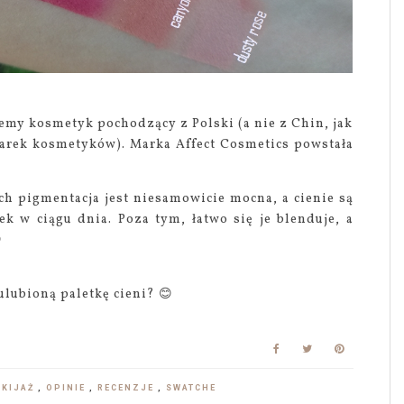
ajemy kosmetyk pochodzący z Polski (a nie z Chin, jak
arek kosmetyków). Marka Affect Cosmetics powstała
ch pigmentacja jest niesamowicie mocna, a cienie są
k w ciągu dnia. Poza tym, łatwo się je blenduje, a

ulubioną paletkę cieni? 😊
AKIJAŻ
,
OPINIE
,
RECENZJE
,
SWATCHE