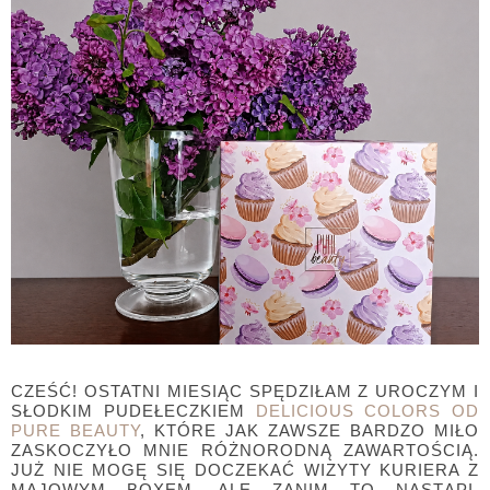
CZEŚĆ! OSTATNI MIESIĄC SPĘDZIŁAM Z UROCZYM I
SŁODKIM PUDEŁECZKIEM
DELICIOUS COLORS OD
PURE BEAUTY
, KTÓRE JAK ZAWSZE BARDZO MIŁO
ZASKOCZYŁO MNIE RÓŻNORODNĄ ZAWARTOŚCIĄ.
JUŻ NIE MOGĘ SIĘ DOCZEKAĆ WIZYTY KURIERA Z
MAJOWYM BOXEM, ALE ZANIM TO NASTĄPI,