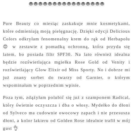
🧁🧁🧁🧁🧁🧁🧁🧁🧁🧁🧁🧁🧁🧁🧁🧁
Pure Beauty co miesiąc zaskakuje mnie kosmetykami,
które odmieniają moją pielęgnację. Dzięki edycji Delicious
Colors odkryłam fenomenalny krem do rąk od Herbapolu
😍 w zestawie z pomadką ochronną, która przyda się
latem, bo posiada filtr SPF30. Na lato również idealna
będzie rozświetlająca mgiełka Rose Gold od Venity i
rozświetlający Glow Elixir od Miss Sporty. No i dobrze mi
już znany sorbet do twarzy od Garnier, o którym
wspominałam w poprzednim wpisie.
Poza tym, zdążyłam polubić się już z szamponem Radical,
który świetnie oczyszcza i dba o włosy. Mydełko do dłoni
od Sylveco ma cudownie owocowy zapach i nie przesusza
dłoni, a kolor lakieru od Golden Rose idealnie trafił w mój
gust 👌