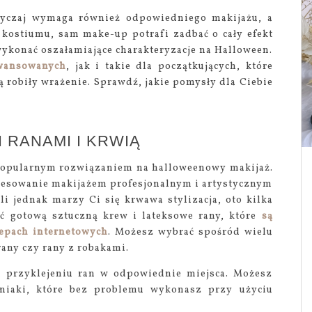
yczaj wymaga również odpowiedniego makijażu, a
 kostiumu, sam make-up potrafi zadbać o cały efekt
wykonać oszałamiające charakteryzacje na Halloween.
awansowanych
, jak i takie dla początkujących, które
robiły wrażenie. Sprawdź, jakie pomysły dla Ciebie
 RANAMI I KRWIĄ
j popularnym rozwiązaniem na halloweenowy makijaż.
resowanie makijażem profesjonalnym i artystycznym
li jednak marzy Ci się krwawa stylizacja, oto kilka
ć gotową sztuczną krew i lateksowe rany, które
są
lepach internetowych
. Możesz wybrać spośród wielu
 rany czy rany z robakami.
m przyklejeniu ran w odpowiednie miejsca. Możesz
iniaki, które bez problemu wykonasz przy użyciu