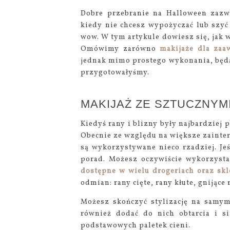
Dobre przebranie na Halloween zazw
kiedy nie chcesz wypożyczać lub szyć
wow. W tym artykule dowiesz się, jak 
Omówimy zarówno
makijaże dla za
jednak mimo prostego wykonania, będą 
przygotowałyśmy.
MAKIJAŻ ZE SZTUCZNYMI
Kiedyś rany i blizny były najbardzie
Obecnie ze względu na większe zainte
są wykorzystywane nieco rzadziej. Jeś
porad. Możesz oczywiście wykorzysta
dostępne w wielu drogeriach oraz sk
odmian: rany cięte, rany kłute, gnijące
Możesz skończyć stylizację na samy
również dodać do nich obtarcia i s
podstawowych paletek cieni.