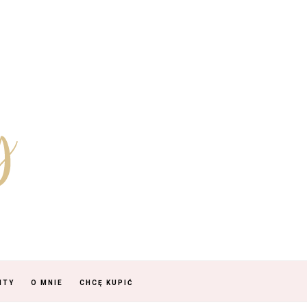
NTY
O MNIE
CHCĘ KUPIĆ