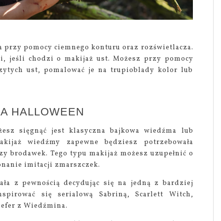
a przy pomocy ciemnego konturu oraz rozświetlacza.
ci, jeśli chodzi o makijaż ust. Możesz przy pomocy
zytych ust, pomalować je na trupioblady kolor lub
NA HALLOWEEN
esz sięgnąć jest klasyczna bajkowa wiedźma lub
makijaż wiedźmy zapewne będziesz potrzebowała
zy brodawek. Tego typu makijaż możesz uzupełnić o
nanie imitacji zmarszczek.
ła z pewnością decydując się na jedną z bardziej
spirować się serialową Sabriną, Scarlett Witch,
nefer z Wiedźmina.