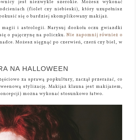
rownicy jest niezwykle szerokie. Możesz wykonać
dcieniach (fiolet czy niebieski), który uzupełnisz
okusić się o bardziej skomplikowany makijaż.
magii i astrologii. Narysuj dookoła oczu gwiazdki
się o pajęczynę na policzku.
Nie zapomnij również o
adce. Możesz sięgnąć po czerwień, czerń czy biel, w
ERA NA HALLOWEEN
częściowo za sprawą popkultury, zaczął przerażać, co
weenową stylizację. Makijaż klauna jest makijażem,
j koncepcji) można wykonać stosunkowo łatwo.