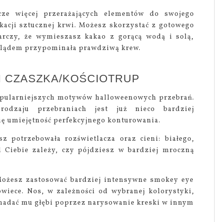
cze więcej przerażających elementów do swojego
kacji sztucznej krwi. Możesz skorzystać z gotowego
arczy, że wymieszasz kakao z gorącą wodą i solą,
wyglądem przypominała prawdziwą krew.
N CZASZKA/KOŚCIOTRUP
popularniejszych motywów halloweenowych przebrań.
odzaju przebraniach jest już nieco bardziej
ę umiejętność perfekcyjnego konturowania.
z potrzebowała rozświetlacza oraz cieni: białego,
d Ciebie zależy, czy pójdziesz w bardziej mroczną
Możesz zastosować bardziej intensywne smokey eye
wiece. Nos, w zależności od wybranej kolorystyki,
ię nadać mu głębi poprzez narysowanie kreski w innym