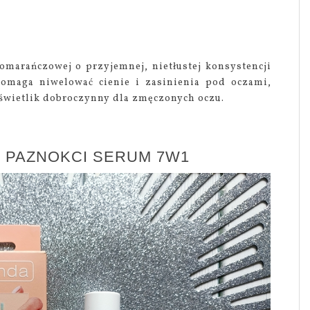
marańczowej o przyjemnej, nietłustej konsystencji
pomaga niwelować cienie i zasinienia pod oczami,
świetlik dobroczynny dla zmęczonych oczu.
O PAZNOKCI SERUM 7W1