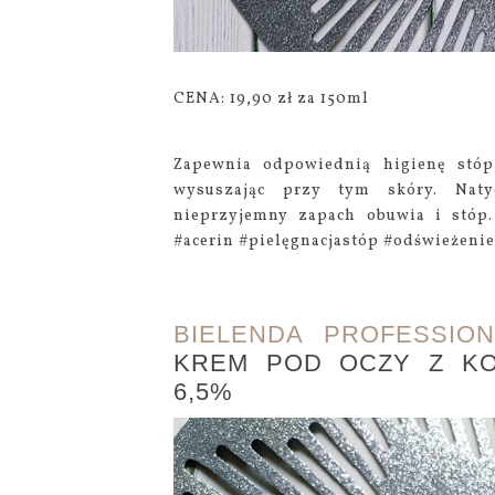
CENA: 19,90 zł za 150ml
Zapewnia odpowiednią higienę stó
wysuszając przy tym skóry. Naty
nieprzyjemny zapach obuwia i stóp.
#acerin #pielęgnacjastóp #odświeżeni
BIELENDA PROFESSION
KREM POD OCZY Z K
6,5%