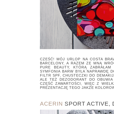
CZEŚĆ! MÓJ URLOP NA COSTA BRA
BARCELONY, A RAZEM ZE MNĄ WR
PURE BEAUTY, KTÓRĄ ZABRAŁAM
SYMFONIA BARW BYŁA NAPRAWDĘ 
FILTR SPF, CHUSTECZKI DO DEMAKI
ALE TEŻ DEZODORANT DO OBUWIA
CZĘŚĆ ZAWARTOŚCI, WIĘC Z WIEL
PREZENTACJĘ TEGO JAKŻE KOLORO
ACERIN
SPORT ACTIVE, 