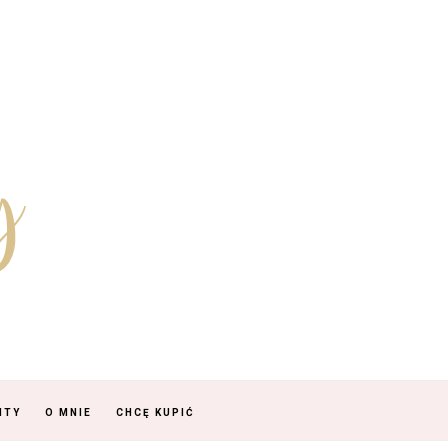
NTY
O MNIE
CHCĘ KUPIĆ