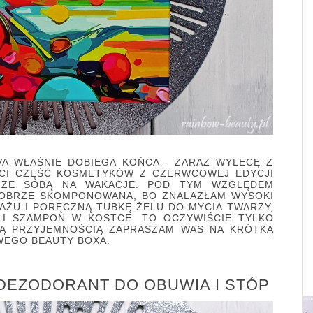
VA WŁAŚNIE DOBIEGA KOŃCA - ZARAZ WYLECĘ Z
ÓCI CZĘŚĆ KOSMETYKÓW Z CZERWCOWEJ EDYCJI
 ZE SOBĄ NA WAKACJE. POD TYM WZGLĘDEM
DOBRZE SKOMPONOWANA, BO ZNALAZŁAM WYSOKI
JAŻU I PORĘCZNĄ TUBKĘ ŻELU DO MYCIA TWARZY,
 I SZAMPON W KOSTCE. TO OCZYWIŚCIE TYLKO
KĄ PRZYJEMNOŚCIĄ ZAPRASZAM WAS NA KRÓTKĄ
WEGO BEAUTY BOXA.
DEZODORANT DO OBUWIA I STÓP