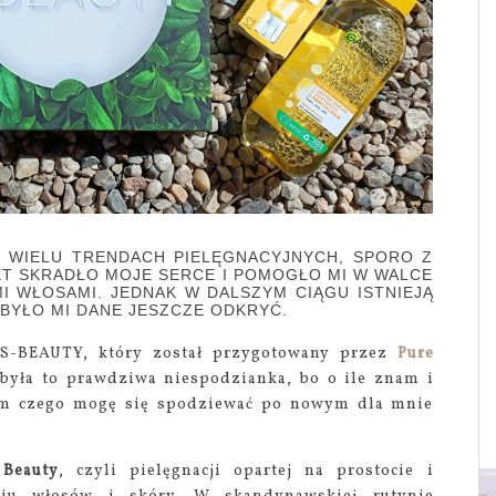
O WIELU TRENDACH PIELĘGNACYJNYCH, SPORO Z
ET SKRADŁO MOJE SERCE I POMOGŁO MI W WALCE
I WŁOSAMI. JEDNAK W DALSZYM CIĄGU ISTNIEJĄ
BYŁO MI DANE JESZCZE ODKRYĆ.
 S-BEAUTY, który został przygotowany przez
Pure
była to prawdziwa niespodzianka, bo o ile znam i
łam czego mogę się spodziewać po nowym dla mnie
 Beauty
, czyli pielęgnacji opartej na prostocie i