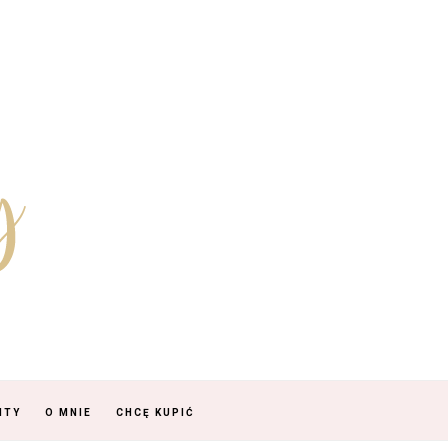
NTY
O MNIE
CHCĘ KUPIĆ