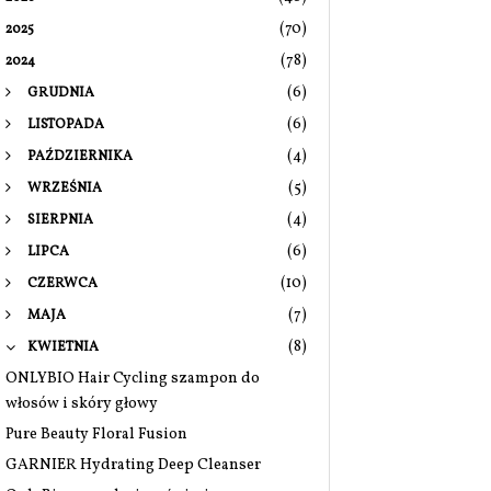
(70)
2025
(78)
2024
(6)
GRUDNIA
(6)
LISTOPADA
(4)
PAŹDZIERNIKA
(5)
WRZEŚNIA
(4)
SIERPNIA
(6)
LIPCA
(10)
CZERWCA
(7)
MAJA
(8)
KWIETNIA
ONLYBIO Hair Cycling szampon do
włosów i skóry głowy
Pure Beauty Floral Fusion
GARNIER Hydrating Deep Cleanser