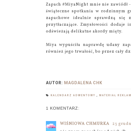
Zapach #MiyaNight mnie nie zawiódł - j
świąteczne spotkania w rodzinnym gr
zapachowe idealnie sprawdzą się 
przytłaczające. Zmysłowości dodaje 
odświeżają delikatne akordy mięty.
Miya wypuściła naprawdę udany zapa
również jego trwałość, bo przez cały d
AUTOR:
MAGDALENA CHK
KALENDARZ ADWENTOWY
,
MATERIAŁ REKL
1 KOMENTARZ:
WIŚNIOWA CHMURKA
23 grudn