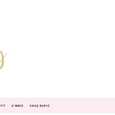
NTY
O MNIE
CHCĘ KUPIĆ