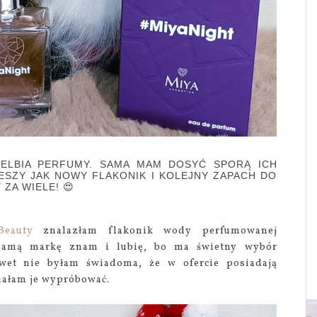
IELBIA PERFUMY. SAMA MAM DOSYĆ SPORĄ ICH
CIESZY JAK NOWY FLAKONIK I KOLEJNY ZAPACH DO
ZA WIELE! 😍
Beauty
znalazłam flakonik wody perfumowanej
Samą markę znam i lubię, bo ma świetny wybór
wet nie byłam świadoma, że w ofercie posiadają
iałam je wypróbować.