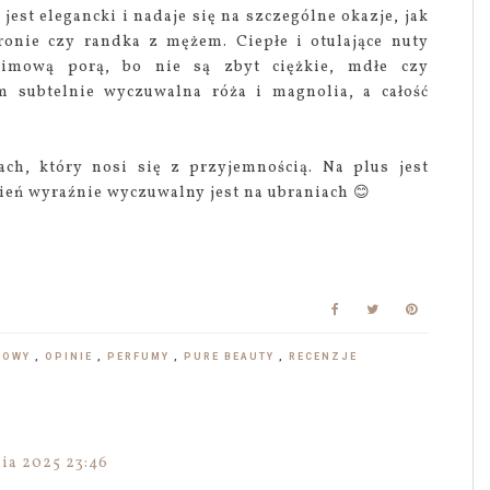
est elegancki i nadaje się na szczególne okazje, jak
onie czy randka z mężem. Ciepłe i otulające nuty
zimową porą, bo nie są zbyt ciężkie, mdłe czy
im subtelnie wyczuwalna róża i magnolia, a całość
ch, który nosi się z przyjemnością. Na plus jest
zień wyraźnie wyczuwalny jest na ubraniach 😊
AMOWY
,
OPINIE
,
PERFUMY
,
PURE BEAUTY
,
RECENZJE
ia 2025 23:46