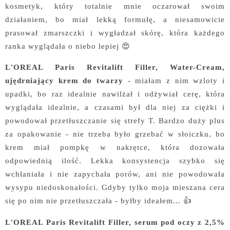
kosmetyk, który totalnie mnie oczarował swoim
działaniem, bo miał lekką formułę, a niesamowicie
prasował zmarszczki i wygładzał skórę, która każdego
ranka wyglądała o niebo lepiej 😍
L'OREAL Paris Revitalift Filler, Water-Cream,
ujędrniający krem do twarzy
- miałam z nim wzloty i
upadki, bo raz idealnie nawilżał i odżywiał cerę, która
wyglądała idealnie, a czasami był dla niej za ciężki i
powodował przetłuszczanie się strefy T. Bardzo duży plus
za opakowanie - nie trzeba było grzebać w słoiczku, bo
krem miał pompkę w nakrętce, która dozowała
odpowiednią ilość. Lekka konsystencja szybko się
wchłaniała i nie zapychała porów, ani nie powodowała
wysypu niedoskonałości. Gdyby tylko moja mieszana cera
się po nim nie przetłuszczała - byłby ideałem... 👍
L'OREAL Paris Revitalift Filler, s
erum pod oczy z 2,5%