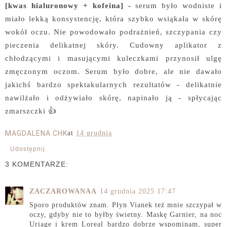
[kwas hialuronowy + kofeina] -
serum było wodniste i
miało lekką konsystencję, która szybko wsiąkała w skórę
wokół oczu. Nie powodowało podrażnień, szczypania czy
pieczenia delikatnej skóry. Cudowny aplikator z
chłodzącymi i masującymi kuleczkami przynosił ulgę
zmęczonym oczom. Serum było dobre, ale nie dawało
jakichś bardzo spektakularnych rezultatów - delikatnie
nawilżało i odżywiało skórę, napinało ją - spłycając
zmarszczki 👍
MAGDALENA CHK
at
14 grudnia
Udostępnij
3 KOMENTARZE:
ZACZAROWANAA
14 grudnia 2025 17:47
Sporo produktów znam. Płyn Vianek też mnie szczypał w
oczy, gdyby nie to byłby świetny. Maskę Garnier, na noc
Uriage i krem Loreal bardzo dobrze wspominam, super