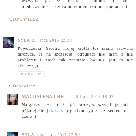
wszystko jest w normie, a mimo to mam
niedoczynność i czeka mnie nieunikniona operacja :(
ODPOWIEDZ
SYLA
25 lipca 2015 23:30
Powodzenia. Siostra mojej ciotki tez miala usuwana
tarczyce. Ja na szczescie (odpukac) nie mam z nia
problemu i niech tak zostanie, bo nie jest to nic
ciekawego.
ODPOWIEDZ
Odpowiedzi
MAGDALENA CHK
26 lipca 2015 18:03
Najgorsze jest to, że jak tarczyca szwankuje, tak
później się już cały organizm sypie - z sercem na
czele :(
SYLA
1 sierpnia 2015 22:59