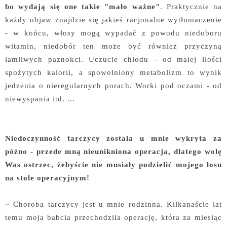
bo wydają się one takie "mało ważne"
. Praktycznie na
każdy objaw znajdzie się jakieś racjonalne wytłumaczenie
- w końcu, włosy mogą wypadać z powodu niedoboru
witamin, niedobór ten może być również przyczyną
łamliwych paznokci. Uczucie chłodu - od małej ilości
spożytych kalorii, a spowolniony metabolizm to wynik
jedzenia o nieregularnych porach. Worki pod oczami - od
niewyspania itd. ...
Niedoczynność tarczycy została u mnie wykryta za
późno - przede mną nieunikniona operacja, dlatego wolę
Was ostrzec, żebyście nie musiały podzielić mojego losu
na stole operacyjnym!
~ Choroba tarczycy jest u mnie rodzinna. Kilkanaście lat
temu moja babcia przechodziła operację, która za miesiąc