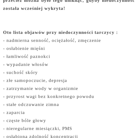
przecież można było tego uniknąć, gdyby niedoczynność
została wcześniej wykryta!
Oto lista objawów przy niedoczynności tarczycy :
- nadmierna senność, ociężałość, zmęczenie
- osłabienie mięśni
- łamliwość paznokci
- wypadanie włosów
- suchość skóry
- złe samopoczucie, depresja
- zatrzymanie wody w organizmie
- przyrost wagi bez konkretnego powodu
- stałe odczuwanie zimna
- zaparcia
- częste bóle głowy
- nieregularne miesiączki, PMS
- osłabiona zdolność koncentracji