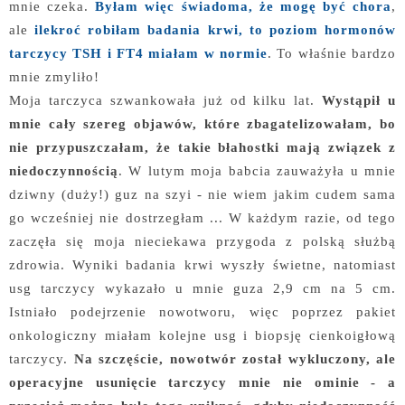
mnie czeka.
Byłam więc świadoma, że mogę być chora
,
ale
ilekroć robiłam badania krwi, to poziom hormonów
tarczycy TSH i FT4 miałam w normie
. To właśnie bardzo
mnie zmyliło!
Moja tarczyca szwankowała już od kilku lat.
Wystąpił u
mnie cały szereg objawów, które zbagatelizowałam, bo
nie przypuszczałam, że takie błahostki mają związek z
niedoczynnością
. W lutym moja babcia zauważyła u mnie
dziwny (duży!) guz na szyi - nie wiem jakim cudem sama
go wcześniej nie dostrzegłam ... W każdym razie, od tego
zaczęła się moja nieciekawa przygoda z polską służbą
zdrowia. Wyniki badania krwi wyszły świetne, natomiast
usg tarczycy wykazało u mnie guza 2,9 cm na 5 cm.
Istniało podejrzenie nowotworu, więc poprzez pakiet
onkologiczny miałam kolejne usg i biopsję cienkoigłową
tarczycy.
Na szczęście, nowotwór został wykluczony, ale
operacyjne usunięcie tarczycy mnie nie ominie - a