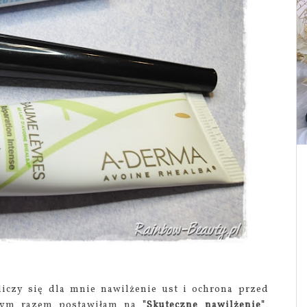
liczy się dla mnie nawilżenie ust i ochrona przed
 Tym razem postawiłam na
"Skuteczne nawilżenie"
,