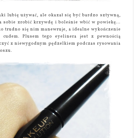
aki lubię używać, ale okazał się być bardzo sztywną,
a sobie zrobić krzywdę i boleśnie wbić w powiekę...
zo trudno się nim manewruje, a idealne wykończenie
 cudem. Plusem tego eyelinera jest z pewnością
męczyć z niewygodnym pędzelkiem podczas rysowania
koszu.