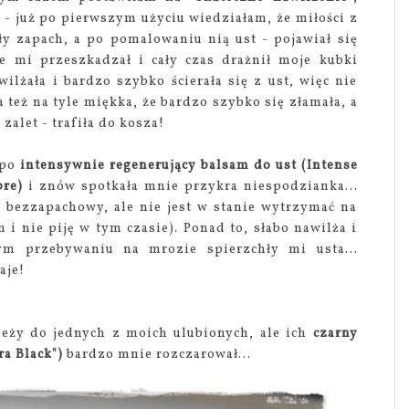
A
- już po pierwszym użyciu wiedziałam, że miłości z
ły zapach, a po pomalowaniu nią ust - pojawiał się
ie mi przeszkadzał i cały czas drażnił moje kubki
lżała i bardzo szybko ścierała się z ust, więc nie
 też na tyle miękka, że bardzo szybko się złamała, a
zalet - trafiła do kosza!
 po
intensywnie regenerujący balsam do ust (Intense
bre)
i znów spotkała mnie przykra niespodzianka...
 bezzapachowy, ale nie jest w stanie wytrzymać na
m i nie piję w tym czasie). Ponad to, słabo nawilża i
ym przebywaniu na mrozie spierzchły mi usta...
aje!
eży do jednych z moich ulubionych, ale ich
czarny
ra Black")
bardzo mnie rozczarował...