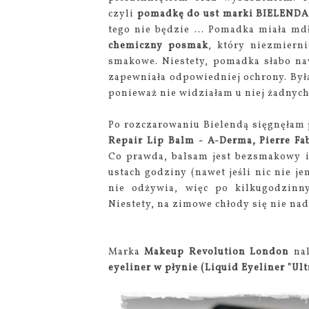
czyli
pomadkę do ust marki BIELEND
tego nie będzie ... Pomadka miała md
chemiczny posmak
, który niezmiern
smakowe. Niestety, pomadka słabo nawi
zapewniała odpowiedniej ochrony. Była
ponieważ nie widziałam u niej żadnych 
Po rozczarowaniu Bielendą sięgnęłam
Repair Lip Balm - A-Derma, Pierre Fa
Co prawda, balsam jest bezsmakowy i
ustach godziny (nawet jeśli nic nie je
nie odżywia, więc po kilkugodzinn
Niestety, na zimowe chłody się nie nad
Marka
Makeup Revolution London
nal
eyeliner w płynie (Liquid Eyeliner "Ult