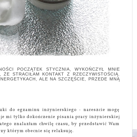
LNOŚCI POCZĄTEK STYCZNIA, WYKOŃCZYŁ MNIE
Ł, ŻE STRACIŁAM KONTAKT Z RZECZYWISTOŚCIĄ.
ENERGETYKACH, ALE NA SZCZĘŚCIE, PRZEDE MNĄ
uki do egzaminu inżynierskiego - nareszcie mogę
aje mi tylko dokończenie pisania pracy inżynierskiej
dlatego znalazłam chwilę czasu, by przedstawić Wam
zy którym obecnie się relaksuję.