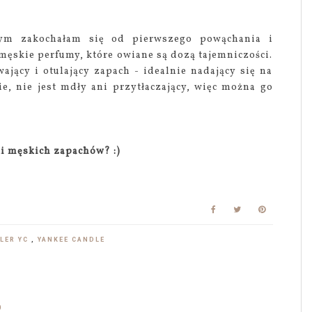
ym zakochałam się od pierwszego powąchania i
ęskie perfumy, które owiane są dozą tajemniczości.
ający i otulający zapach - idealnie nadający się na
e, nie jest mdły ani przytłaczający, więc można go
ki męskich zapachów? :)
LER YC
,
YANKEE CANDLE
9