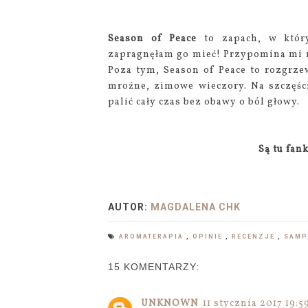
Season of Peace
to zapach, w któr
zapragnęłam go mieć! Przypomina mi m
Poza tym, Season of Peace to rozgrzew
mroźne, zimowe wieczory. Na szczęści
palić cały czas bez obawy o ból głowy.
Są tu fan
AUTOR:
MAGDALENA CHK
AROMATERAPIA
,
OPINIE
,
RECENZJE
,
SAMP
15 KOMENTARZY:
UNKNOWN
11 stycznia 2017 19:5