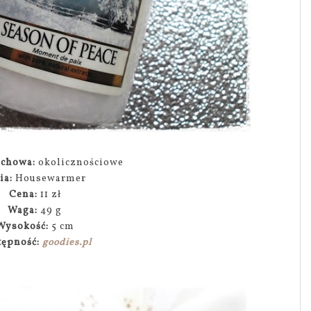
achowa:
okolicznościowe
ia:
Housewarmer
Cena:
11 zł
Waga:
49 g
Wysokość:
5 cm
tępność:
goodies.pl