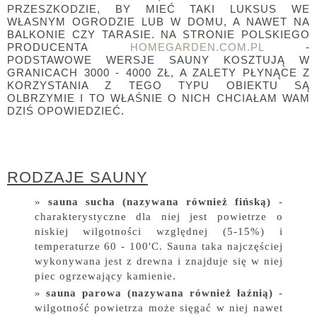
PRZESZKODZIE, BY MIEĆ TAKI LUKSUS WE
WŁASNYM OGRODZIE LUB W DOMU, A NAWET NA
BALKONIE CZY TARASIE. NA STRONIE POLSKIEGO
PRODUCENTA
HOMEGARDEN.COM.PL
-
PODSTAWOWE WERSJE SAUNY KOSZTUJĄ W
GRANICACH 3000 - 4000 ZŁ, A ZALETY PŁYNĄCE Z
KORZYSTANIA Z TEGO TYPU OBIEKTU SĄ
OLBRZYMIE I TO WŁAŚNIE O NICH CHCIAŁAM WAM
DZIŚ OPOWIEDZIEĆ.
RODZAJE SAUNY
sauna sucha (nazywana również fińską)
-
charakterystyczne dla niej jest powietrze o
niskiej wilgotności względnej (5-15%) i
temperaturze 60 - 100'C. Sauna taka najczęściej
wykonywana jest z drewna i znajduje się w niej
piec ogrzewający kamienie.
sauna parowa (nazywana również łaźnią)
-
wilgotność powietrza może sięgać w niej nawet