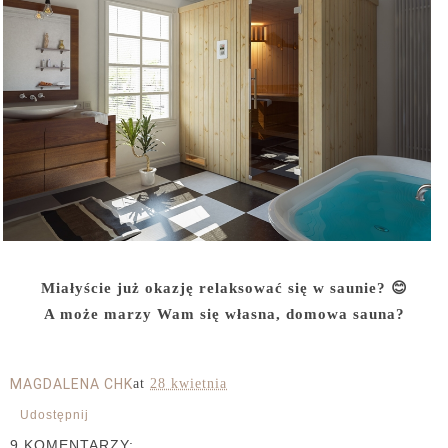
Miałyście już okazję relaksować się w saunie? 😊
A może marzy Wam się własna, domowa sauna?
MAGDALENA CHK
at
28 kwietnia
Udostępnij
9 KOMENTARZY: