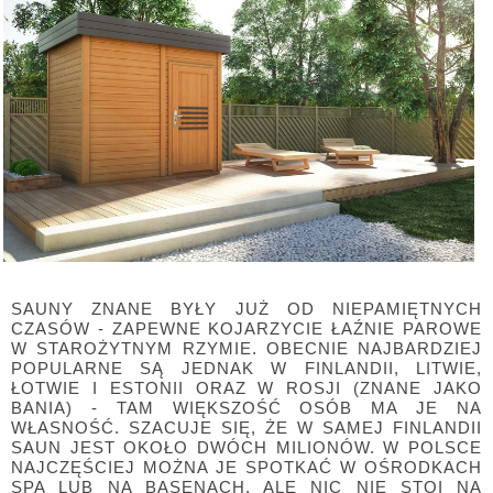
SAUNY ZNANE BYŁY JUŻ OD NIEPAMIĘTNYCH
CZASÓW - ZAPEWNE KOJARZYCIE ŁAŹNIE PAROWE
W STAROŻYTNYM RZYMIE. OBECNIE NAJBARDZIEJ
POPULARNE SĄ JEDNAK W FINLANDII, LITWIE,
ŁOTWIE I ESTONII ORAZ W ROSJI (ZNANE JAKO
BANIA) - TAM WIĘKSZOŚĆ OSÓB MA JE NA
WŁASNOŚĆ. SZACUJE SIĘ, ŻE W SAMEJ FINLANDII
SAUN JEST OKOŁO DWÓCH MILIONÓW. W POLSCE
NAJCZĘŚCIEJ MOŻNA JE SPOTKAĆ W OŚRODKACH
SPA LUB NA BASENACH, ALE NIC NIE STOI NA