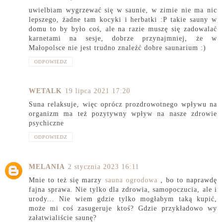
uwielbiam wygrzewać się w saunie, w zimie nie ma nic
lepszego, żadne tam kocyki i herbatki :P takie sauny w
domu to by było coś, ale na razie muszę się zadowalać
karnetami na sesje, dobrze przynajmniej, że w
Małopolsce nie jest trudno znaleźć dobre saunarium :)
ODPOWIEDZ
WETALK
19 lipca 2021 17:20
Suna relaksuje, więc oprócz prozdrowotnego wpływu na
organizm ma też pozytywny wpływ na nasze zdrowie
psychiczne
ODPOWIEDZ
MELANIA
2 stycznia 2023 16:11
Mnie to też się marzy
sauna ogrodowa
, bo to naprawdę
fajna sprawa. Nie tylko dla zdrowia, samopoczucia, ale i
urody... Nie wiem gdzie tylko mogłabym taką kupić,
może mi coś zasugeruje ktoś? Gdzie przykładowo wy
załatwialiście saunę?