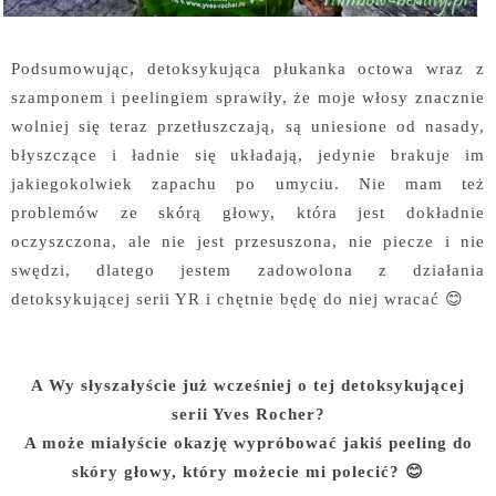
Podsumowując, detoksykująca płukanka octowa wraz z
szamponem i peelingiem sprawiły, że moje włosy znacznie
wolniej się teraz przetłuszczają, są uniesione od nasady,
błyszczące i ładnie się układają, jedynie brakuje im
jakiegokolwiek zapachu po umyciu. Nie mam też
problemów ze skórą głowy, która jest dokładnie
oczyszczona, ale nie jest przesuszona, nie piecze i nie
swędzi, dlatego jestem zadowolona z działania
detoksykującej serii YR i chętnie będę do niej wracać 😊
A Wy słyszałyście już wcześniej o tej detoksykującej
serii Yves Rocher?
A może miałyście okazję wypróbować jakiś peeling do
skóry głowy, który możecie mi polecić? 😊