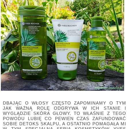
DBAJĄC O WŁOSY CZĘSTO ZAPOMINAMY O TYM
JAK WAŻNĄ ROLĘ ODGRYWA W ICH STANIE I
WYGLĄDZIE SKÓRA GŁOWY. TO WŁAŚNIE Z TEGO
POWODU LUBIĘ CO PEWIEN CZAS ZAFUNDOWAĆ
SOBIE DETOKS SKALPU, A OSTATNIO POMAGAŁA MI
W TYM SPECJALNA SERIA KOSMETYKÓW YVES