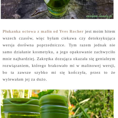
Płukanka octowa z malin od Yves Rocher
jest moim hitem
wszech czasów, więc byłam ciekawa czy detoksykująca
wersja dorówna poprzedniczce. Tym razem jednak nie
samo działanie kosmetyku, a jego opakowanie zachwyciło
mnie najbardziej. Zakrętka dozująca okazała się genialnym
rozwiązaniem, którego brakowało mi w malinowej wersji,
bo ta zawsze szybko mi się kończyła, przez to że
wylewałam jej za dużo.