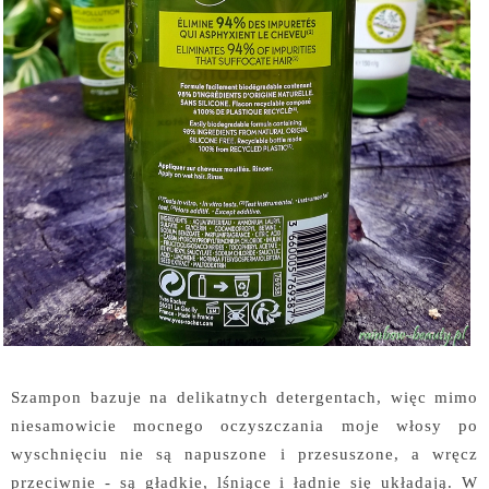
Szampon bazuje na delikatnych detergentach, więc mimo
niesamowicie mocnego oczyszczania moje włosy po
wyschnięciu nie są napuszone i przesuszone, a wręcz
przeciwnie - są gładkie, lśniące i ładnie się układają. W