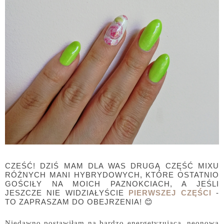
CZEŚĆ! DZIŚ MAM DLA WAS DRUGĄ CZĘŚĆ MIXU
RÓŻNYCH MANI HYBRYDOWYCH, KTÓRE OSTATNIO
GOŚCIŁY NA MOICH PAZNOKCIACH, A JEŚLI
JESZCZE NIE WIDZIAŁYŚCIE
PIERWSZEJ CZĘŚCI
-
TO ZAPRASZAM DO OBEJRZENIA! 😊
Niedawno postawiłam na bardzo energetyzującą, neonową