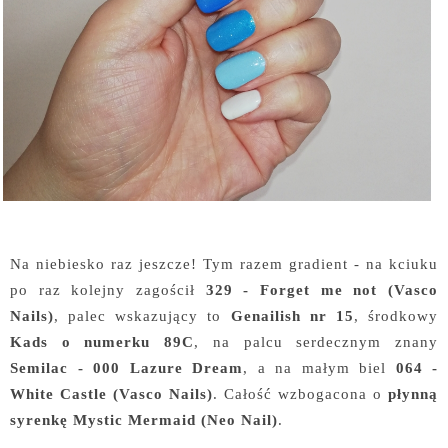
Na niebiesko raz jeszcze! Tym razem gradient - na kciuku
po raz kolejny zagościł
329 - Forget me not (Vasco
Nails)
, palec wskazujący to
Genailish nr 15
, środkowy
Kads o numerku 89C
, na palcu serdecznym znany
Semilac - 000 Lazure Dream
, a na małym biel
064 -
White Castle (Vasco Nails)
. Całość wzbogacona o
płynną
syrenkę Mystic Mermaid (Neo Nail)
.