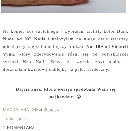
Na koniec coś subtelnego - wybrałam cielisty kolor
Dark
Nude od NC Nails
i nałożyłam na niego dwie warstwy
mieniącego się kolorami tęczy brokatu
No. 109 od Victorii
Vynn
, który zdecydowanie różni się od połyskującej
syrenki Neo Nail. Żeby nie wyszło zbyt nudno -
dorzuciłam kwiatową naklejkę na palec serdeczny.
Dajcie znać, która wersja spodobała Wam się
najbardziej 😊
MAGDALENA CHK
at
08 maja
Udostępnij
1 KOMENTARZ: