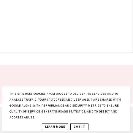
THIS SITE USES COOKIES FROM GOOGLE TO DELIVER ITS SERVICES AND TO
ANALYZE TRAFFIC. YOUR IP ADDRESS AND USER-AGENT ARE SHARED WITH
GOOGLE ALONG WITH PERFORMANCE AND SECURITY METRICS TO ENSURE
QUALITY OF SERVICE, GENERATE USAGE STATISTICS, AND TO DETECT AND
COPYRIGHT ©
RAINBOW BEAUTY BLOG
, BLOGGER
ADDRESS ABUSE.
BLOG DESIGN:
KAROGRAFIA.PL
LEARN MORE
GOT IT