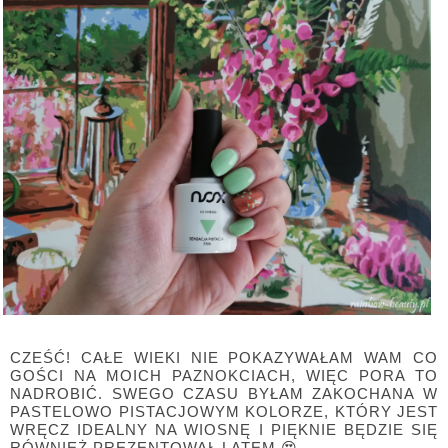
CZEŚĆ! CAŁE WIEKI NIE POKAZYWAŁAM WAM CO
GOŚCI NA MOICH PAZNOKCIACH, WIĘC PORA TO
NADROBIĆ. SWEGO CZASU BYŁAM ZAKOCHANA W
PASTELOWO PISTACJOWYM KOLORZE, KTÓRY JEST
WRĘCZ IDEALNY NA WIOSNĘ I PIĘKNIE BĘDZIE SIĘ
RÓWNIEŻ PREZENTOWAŁ LATEM 😍